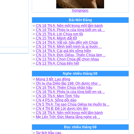
hongngoc
Bài Mới Đăng
CN 18 TN A: Nên một trong một tấm bánh
CN 18 TN A: Phép lạ của lòng biết ơn và ...
CN 15 TN A: Lời Chúa nơi tôi
CN 15 TN A: Mảnh đất tốt
CN 14 TN A: Vất vả, hãy đến với Chúa
CN 14 TN A: Mình biết mình là ai trước ...
CN 14 TN A: Cái giá khi sống hiền
CN 13 TN A: Đức Giêsu, Thiên Chúa làm ...
CN 13 TN A: Chọn Chúa để chọn nhau
CN 13 TN A: Chúa trên hết
Nghe nhiều tháng 08
Mùng 3 tết: Lao động
Ơn lạ cha Diệp tập 198: Ơn được như ...
CN 16 TN A: Thiên Chúa nhân hậu
CN 18 TN A: Phép lạ của lòng biết ơn và ...
CN 16 TN A: Men Tình Yêu
CN 4 PS A: Sống dồi dào
CN 5 TN A: Tại sao Chúa Giêsu lại muốn ta ...
CN 4 TN B: Để Lời được lớn lên
CN 18 TN A: Nên một trong một tấm bánh
Mẹ Lên Trời: Đức Maria lắng nghe và ...
Đọc nhiều tháng 08
Sự tích trầu cau