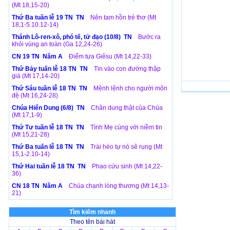
(Mt 18,15-20)
Thứ Ba tuần lễ 19 TN TN
Nên tam hồn trẻ thơ (Mt
18,1-5.10.12-14)
Thánh Lô-ren-xô, phó tế, tử đạo (10/8) TN
Bước ra
khỏi vùng an toàn (Ga 12,24-26)
CN 19 TN Năm A
Điểm tựa Giêsu (Mt 14,22-33)
Thứ Bảy tuấn lễ 18 TN TN
Tin vào con đường thập
giá (Mt 17,14-20)
Thứ Sáu tuần lễ 18 TN TN
Mệnh lệnh cho người môn
đệ (Mt 16,24-28)
Chúa Hiển Dung (6/8) TN
Chân dung thật của Chúa
(Mt 17,1-9)
Thứ Tư tuần lễ 18 TN TN
Tình Mẹ cùng với niềm tin
(Mt 15,21-28)
Thứ Ba tuấn lễ 18 TN TN
Trái héo tự nó sẽ rụng (Mt
15,1-2.10-14)
Thứ Hai tuần lễ 18 TN TN
Phao cứu sinh (Mt 14,22-
36)
CN 18 TN Năm A
Chúa chạnh lòng thương (Mt 14,13-
21)
Tìm kiếm nhanh
Theo tên bài hát