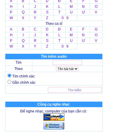
A
B
C
D
Đ
E
F
G
H
I
J
K
L
M
N
O
P
Q
R
S
T
U
Ư
V
W
X
Y
Z
0 9
Theo ca sĩ
A
B
C
D
Đ
E
F
G
H
I
J
K
L
M
N
O
P
Q
R
S
T
U
Ư
V
W
X
Y
Z
0 9
Tìm kiếm audio
Tìm
Theo
Tìm chính xác
Gần chính xác
Công cụ nghe nhạc
Để nghe nhạc, computer của bạn cần có: