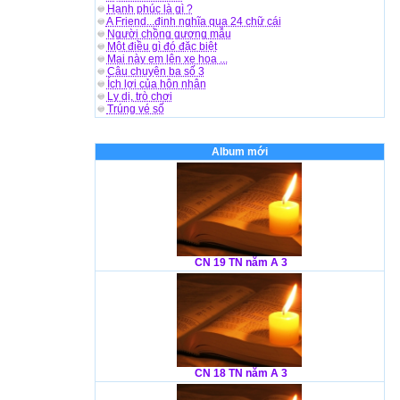
Hạnh phúc là gì ?
A Friend...định nghĩa qua 24 chữ cái
Người chồng gương mẫu
Một điều gì đó đặc biệt
Mai này em lên xe hoa ...
Câu chuyện ba số 3
Ích lợi của hôn nhân
Ly dị, trò chơi
Trúng vé số
Album mới
CN 19 TN năm A 3
CN 18 TN năm A 3