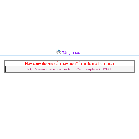
Tặng nhạc
Hãy copy đường dẫn này gửi đến ai đó mà bạn thích