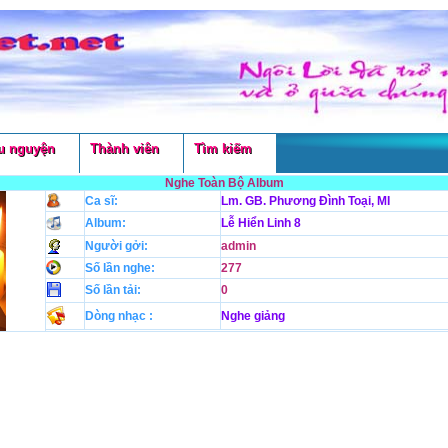
u nguyện
Thành viên
Tìm kiếm
Nghe Toàn Bộ Album
Ca sĩ:
Lm. GB. Phương Đình Toại, MI
Album:
Lễ Hiển Linh 8
Người gởi:
admin
Số lần nghe:
277
Số lần tải:
0
Dòng nhạc :
Nghe giảng