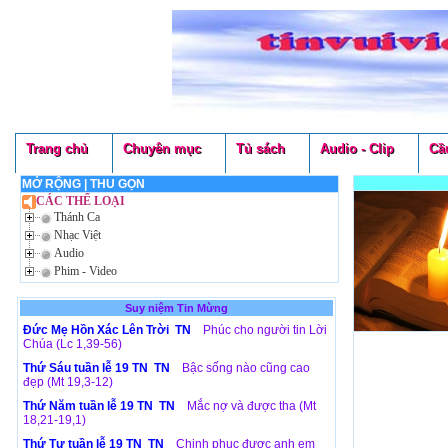
Trang chủ
Chuyên mục
Tủ sách
Audio - Clip
Cầ
MỞ RỘNG
|
THU GỌN
CÁC THỂ LOẠI
Thánh Ca
Nhạc Việt
Audio
Phim - Video
Suy niệm Tin Mừng
Đức Mẹ Hồn Xác Lên Trời TN
Phúc cho người tin Lời
Chúa (Lc 1,39-56)
Thứ Sáu tuần lễ 19 TN TN
Bậc sống nào cũng cao
đẹp (Mt 19,3-12)
Thứ Năm tuần lễ 19 TN TN
Mắc nợ và được tha (Mt
18,21-19,1)
Thứ Tư tuần lễ 19 TN TN
Chinh phục được anh em