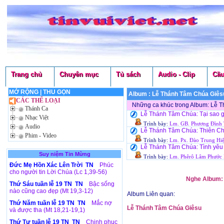
Trang chủ
Chuyên mục
Tủ sách
Audio - Clip
Cầu
MỞ RỘNG
|
THU GỌN
Album : Lễ Thánh Tâm Chúa Giês
CÁC THỂ LOẠI
Những ca khúc trong Album: Lễ 
Thánh Ca
Lễ Thánh Tâm Chúa: Tại sao 
Nhạc Việt
Trình bày:
Lm. GB. Phương Đình 
Audio
Lễ Thánh Tâm Chúa: Thiên C
Phim - Video
Trình bày:
Lm. Px. Đào Trung Hi
Lễ Thánh Tâm Chúa: Tình yêu
Suy niệm Tin Mừng
Trình bày:
Lm. Phêrô Lâm Phước
Đức Mẹ Hồn Xác Lên Trời TN
Phúc
cho người tin Lời Chúa (Lc 1,39-56)
Nghe Album:
Thứ Sáu tuần lễ 19 TN TN
Bậc sống
nào cũng cao đẹp (Mt 19,3-12)
Album Liên quan:
Thứ Năm tuần lễ 19 TN TN
Mắc nợ
Lễ Thánh Tâm Chúa Giêsu
và được tha (Mt 18,21-19,1)
Thứ Tư tuần lễ 19 TN TN
Chinh phục