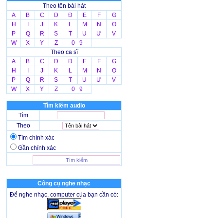
Theo tên bài hát
A
B
C
D
Đ
E
F
G
H
I
J
K
L
M
N
O
P
Q
R
S
T
U
Ư
V
W
X
Y
Z
0 9
Theo ca sĩ
A
B
C
D
Đ
E
F
G
H
I
J
K
L
M
N
O
P
Q
R
S
T
U
Ư
V
W
X
Y
Z
0 9
Tìm kiếm audio
Tìm
Theo
Tìm chính xác
Gần chính xác
Công cụ nghe nhạc
Để nghe nhạc, computer của bạn cần có: