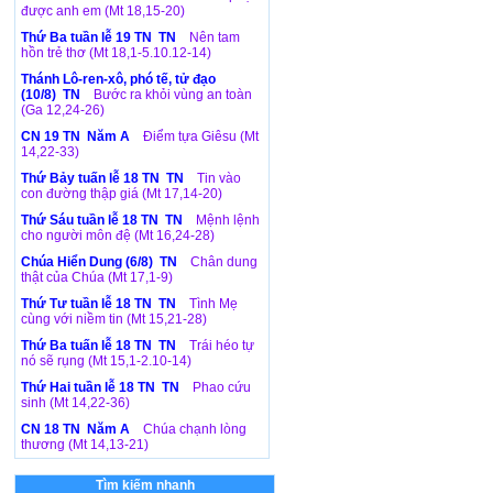
được anh em (Mt 18,15-20)
Thứ Ba tuần lễ 19 TN TN
Nên tam
hồn trẻ thơ (Mt 18,1-5.10.12-14)
Thánh Lô-ren-xô, phó tế, tử đạo
(10/8) TN
Bước ra khỏi vùng an toàn
(Ga 12,24-26)
CN 19 TN Năm A
Điểm tựa Giêsu (Mt
14,22-33)
Thứ Bảy tuấn lễ 18 TN TN
Tin vào
con đường thập giá (Mt 17,14-20)
Thứ Sáu tuần lễ 18 TN TN
Mệnh lệnh
cho người môn đệ (Mt 16,24-28)
Chúa Hiển Dung (6/8) TN
Chân dung
thật của Chúa (Mt 17,1-9)
Thứ Tư tuần lễ 18 TN TN
Tình Mẹ
cùng với niềm tin (Mt 15,21-28)
Thứ Ba tuấn lễ 18 TN TN
Trái héo tự
nó sẽ rụng (Mt 15,1-2.10-14)
Thứ Hai tuần lễ 18 TN TN
Phao cứu
sinh (Mt 14,22-36)
CN 18 TN Năm A
Chúa chạnh lòng
thương (Mt 14,13-21)
Tìm kiếm nhanh