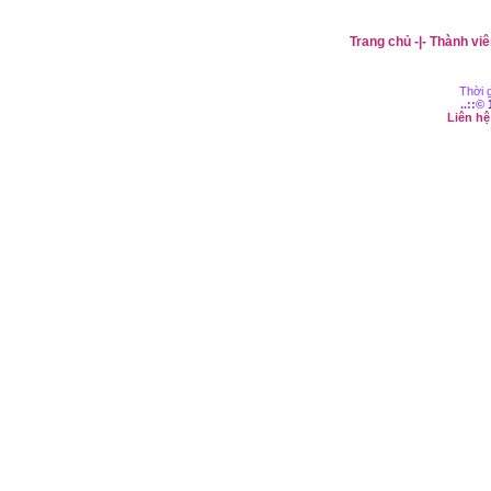
Trang chủ
-|-
Thành viê
Thời g
..::©
Liên h