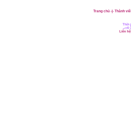
Trang chủ
-|-
Thành viê
Thời g
..::©
Liên h