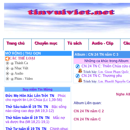
Trang chủ
Chuyên mục
Tủ sách
Audio - Clip
Cầu
MỞ RỘNG
|
THU GỌN
Album : CN 24 TN năm C 3
Lượ
CÁC THỂ LOẠI
Những ca khúc trong Album
Thánh Ca
CN 24 TN C: Thiên Chúa cứu 
Nhạc Việt
Trình bày:
Lm. Giuse Phạm Quốc 
Audio
CN 24 TN C: Thương yêu
Phim - Video
Trình bày:
Lm. Phaolô Nguyễn Ca
Suy niệm Tin Mừng
Nghe Al
Đức Mẹ Hồn Xác Lên Trời TN
Phúc
cho người tin Lời Chúa (Lc 1,39-56)
Album Liên quan:
Thứ Sáu tuần lễ 19 TN TN
Bậc sống
nào cũng cao đẹp (Mt 19,3-12)
CN 24 TN năm C 2
Thứ Năm tuần lễ 19 TN TN
Mắc nợ
CN 24 TN năm C
và được tha (Mt 18,21-19,1)
Thứ Tư tuần lễ 19 TN TN
Chinh phục