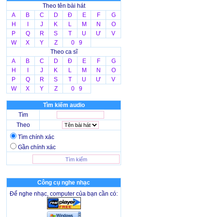
Theo tên bài hát
A
B
C
D
Đ
E
F
G
H
I
J
K
L
M
N
O
P
Q
R
S
T
U
Ư
V
W
X
Y
Z
0 9
Theo ca sĩ
A
B
C
D
Đ
E
F
G
H
I
J
K
L
M
N
O
P
Q
R
S
T
U
Ư
V
W
X
Y
Z
0 9
Tìm kiếm audio
Tìm
Theo
Tìm chính xác
Gần chính xác
Công cụ nghe nhạc
Để nghe nhạc, computer của bạn cần có: