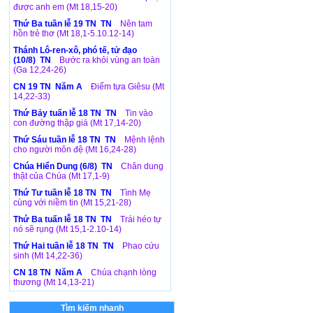
được anh em (Mt 18,15-20)
Thứ Ba tuần lễ 19 TN TN
Nên tam
hồn trẻ thơ (Mt 18,1-5.10.12-14)
Thánh Lô-ren-xô, phó tế, tử đạo
(10/8) TN
Bước ra khỏi vùng an toàn
(Ga 12,24-26)
CN 19 TN Năm A
Điểm tựa Giêsu (Mt
14,22-33)
Thứ Bảy tuấn lễ 18 TN TN
Tin vào
con đường thập giá (Mt 17,14-20)
Thứ Sáu tuần lễ 18 TN TN
Mệnh lệnh
cho người môn đệ (Mt 16,24-28)
Chúa Hiển Dung (6/8) TN
Chân dung
thật của Chúa (Mt 17,1-9)
Thứ Tư tuần lễ 18 TN TN
Tình Mẹ
cùng với niềm tin (Mt 15,21-28)
Thứ Ba tuấn lễ 18 TN TN
Trái héo tự
nó sẽ rụng (Mt 15,1-2.10-14)
Thứ Hai tuần lễ 18 TN TN
Phao cứu
sinh (Mt 14,22-36)
CN 18 TN Năm A
Chúa chạnh lòng
thương (Mt 14,13-21)
Tìm kiếm nhanh