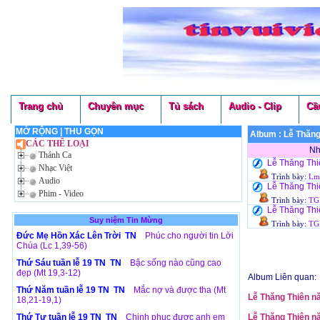
Trang chủ
Chuyên mục
Tủ sách
Audio - Clip
Cầ
MỞ RỘNG
|
THU GỌN
Album : Lễ Thăn
CÁC THỂ LOẠI
Nh
Thánh Ca
Lễ Thăng Thi
Nhạc Việt
Trình bày:
Lm
Audio
Lễ Thăng Thiê
Phim - Video
Trình bày:
TG
Lễ Thăng Thiê
Suy niệm Tin Mừng
Trình bày:
TGM
Đức Mẹ Hồn Xác Lên Trời TN
Phúc cho người tin Lời
Chúa (Lc 1,39-56)
Thứ Sáu tuần lễ 19 TN TN
Bậc sống nào cũng cao
đẹp (Mt 19,3-12)
Album Liên quan:
Thứ Năm tuần lễ 19 TN TN
Mắc nợ và được tha (Mt
Lễ Thăng Thiên n
18,21-19,1)
Thứ Tư tuần lễ 19 TN TN
Chinh phục được anh em
Lễ Thăng Thiên n