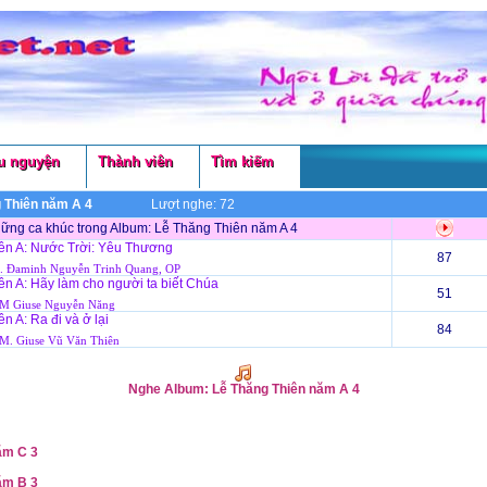
u nguyện
Thành viên
Tìm kiếm
g Thiên năm A 4
Lượt nghe: 72
ững ca khúc trong Album: Lễ Thăng Thiên năm A 4
ên A: Nước Trời: Yêu Thương
87
. Đaminh Nguyễn Trinh Quang, OP
n A: Hãy làm cho người ta biết Chúa
51
M Giuse Nguyễn Năng
n A: Ra đi và ở lại
84
. Giuse Vũ Văn Thiên
Nghe Album: Lễ Thăng Thiên năm A 4
ăm C 3
ăm B 3