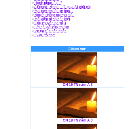
Hạnh phúc là gì ?
A Friend...định nghĩa qua 24 chữ cái
Mai này em lên xe hoa ...
Người chồng gương mẫu
Một điều gì đó đặc biệt
Câu chuyện ba số 3
Lời nói dối của trái tim
Ích lợi của hôn nhân
Ly dị, trò chơi
Album mới
CN 19 TN năm A 3
CN 18 TN năm A 3