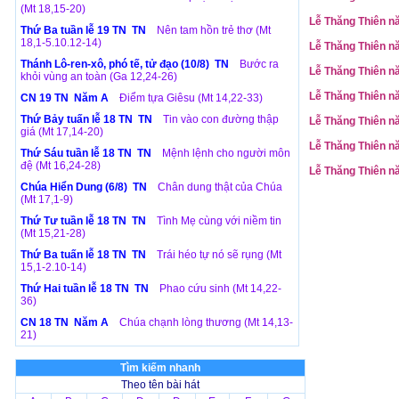
(Mt 18,15-20)
Lễ Thăng Thiên n
Thứ Ba tuần lễ 19 TN TN
Nên tam hồn trẻ thơ (Mt
18,1-5.10.12-14)
Lễ Thăng Thiên n
Thánh Lô-ren-xô, phó tế, tử đạo (10/8) TN
Bước ra
Lễ Thăng Thiên n
khỏi vùng an toàn (Ga 12,24-26)
Lễ Thăng Thiên n
CN 19 TN Năm A
Điểm tựa Giêsu (Mt 14,22-33)
Thứ Bảy tuấn lễ 18 TN TN
Tin vào con đường thập
Lễ Thăng Thiên n
giá (Mt 17,14-20)
Lễ Thăng Thiên n
Thứ Sáu tuần lễ 18 TN TN
Mệnh lệnh cho người môn
đệ (Mt 16,24-28)
Lễ Thăng Thiên n
Chúa Hiển Dung (6/8) TN
Chân dung thật của Chúa
(Mt 17,1-9)
Thứ Tư tuần lễ 18 TN TN
Tình Mẹ cùng với niềm tin
(Mt 15,21-28)
Thứ Ba tuấn lễ 18 TN TN
Trái héo tự nó sẽ rụng (Mt
15,1-2.10-14)
Thứ Hai tuần lễ 18 TN TN
Phao cứu sinh (Mt 14,22-
36)
CN 18 TN Năm A
Chúa chạnh lòng thương (Mt 14,13-
21)
Tìm kiếm nhanh
Theo tên bài hát