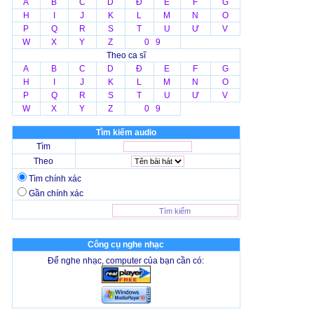
A
B
C
D
Đ
E
F
G
H
I
J
K
L
M
N
O
P
Q
R
S
T
U
Ư
V
W
X
Y
Z
0 9
Theo ca sĩ
A
B
C
D
Đ
E
F
G
H
I
J
K
L
M
N
O
P
Q
R
S
T
U
Ư
V
W
X
Y
Z
0 9
Tìm kiếm audio
Tìm
Theo
Tìm chính xác
Gần chính xác
Công cụ nghe nhạc
Để nghe nhạc, computer của bạn cần có: