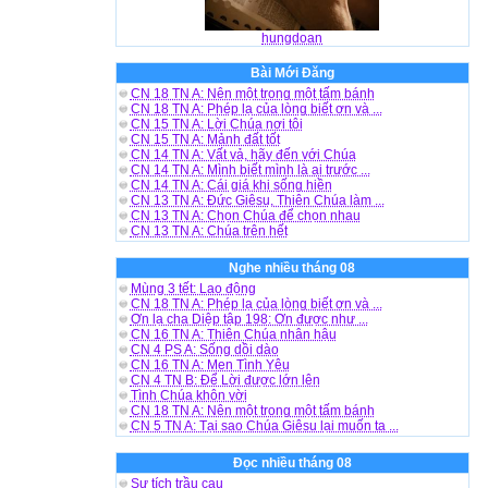
hungdoan
Bài Mới Đăng
CN 18 TN A: Nên một trong một tấm bánh
CN 18 TN A: Phép lạ của lòng biết ơn và ...
CN 15 TN A: Lời Chúa nơi tôi
CN 15 TN A: Mảnh đất tốt
CN 14 TN A: Vất vả, hãy đến với Chúa
CN 14 TN A: Mình biết mình là ai trước ...
CN 14 TN A: Cái giá khi sống hiền
CN 13 TN A: Đức Giêsu, Thiên Chúa làm ...
CN 13 TN A: Chọn Chúa để chọn nhau
CN 13 TN A: Chúa trên hết
Nghe nhiều tháng 08
Mùng 3 tết: Lao động
CN 18 TN A: Phép lạ của lòng biết ơn và ...
Ơn lạ cha Diệp tập 198: Ơn được như ...
CN 16 TN A: Thiên Chúa nhân hậu
CN 4 PS A: Sống dồi dào
CN 16 TN A: Men Tình Yêu
CN 4 TN B: Để Lời được lớn lên
Tình Chúa khôn vời
CN 18 TN A: Nên một trong một tấm bánh
CN 5 TN A: Tại sao Chúa Giêsu lại muốn ta ...
Đọc nhiều tháng 08
Sự tích trầu cau