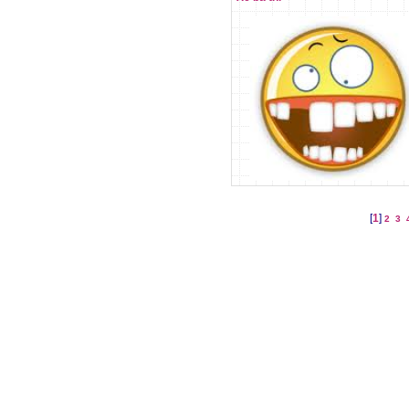
[
1
]
2
3