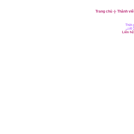
Trang chủ
-|-
Thành viê
Thời g
..::©
Liên h