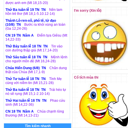
được anh em (Mt 18,15-20)
Thứ Ba tuần lễ 19 TN TN
Nên tam
I'm sorry (Xin lỗi)
hồn trẻ thơ (Mt 18,1-5.10.12-14)
Thánh Lô-ren-xô, phó tế, tử đạo
(10/8) TN
Bước ra khỏi vùng an toàn
(Ga 12,24-26)
CN 19 TN Năm A
Điểm tựa Giêsu (Mt
14,22-33)
Thứ Bảy tuấn lễ 18 TN TN
Tin vào
con đường thập giá (Mt 17,14-20)
Thứ Sáu tuần lễ 18 TN TN
Mệnh lệnh
cho người môn đệ (Mt 16,24-28)
Chúa Hiển Dung (6/8) TN
Chân dung
thật của Chúa (Mt 17,1-9)
Cổ tích mùa thi
Thứ Tư tuần lễ 18 TN TN
Tình Mẹ
cùng với niềm tin (Mt 15,21-28)
Thứ Ba tuấn lễ 18 TN TN
Trái héo tự
nó sẽ rụng (Mt 15,1-2.10-14)
Thứ Hai tuần lễ 18 TN TN
Phao cứu
sinh (Mt 14,22-36)
CN 18 TN Năm A
Chúa chạnh lòng
thương (Mt 14,13-21)
Tìm kiếm nhanh