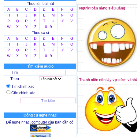
Theo tên bài hát
Người bán hàng siêu đẳng
A
B
C
D
Đ
E
F
G
H
I
J
K
L
M
N
O
P
Q
R
S
T
U
Ư
V
W
X
Y
Z
0 9
Theo ca sĩ
A
B
C
D
Đ
E
F
G
H
I
J
K
L
M
N
O
P
Q
R
S
T
U
Ư
V
W
X
Y
Z
0 9
Tìm kiếm audio
Tìm
Theo
Thanh niên nên lấy vợ sớm vì nhữ
Tìm chính xác
Gần chính xác
Công cụ nghe nhạc
Để nghe nhạc, computer của bạn cần có: