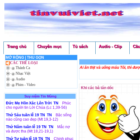
Trang chủ
Chuyên mục
Tủ sách
Audio - Clip
Cầu
MỞ RỘNG
|
THU GỌN
CÁC THỂ LOẠI
Ai ăn thịt và uống máu Tôi, thì đ
Thánh Ca
Nhạc Việt
Audio
Phim - Video
Khi các bà tán dóc
Suy niệm Tin Mừng
Đức Mẹ Hồn Xác Lên Trời TN
Phúc
cho người tin Lời Chúa (Lc 1,39-56)
Thứ Sáu tuần lễ 19 TN TN
Bậc sống
nào cũng cao đẹp (Mt 19,3-12)
Thứ Năm tuần lễ 19 TN TN
Mắc nợ
và được tha (Mt 18,21-19,1)
Thứ Tư tuần lễ 19 TN TN
Chinh phục