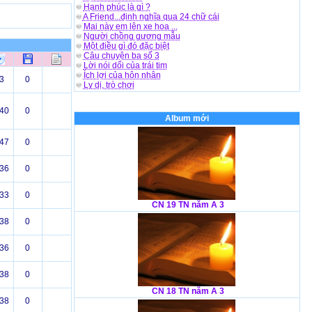
Hạnh phúc là gì ?
A Friend...định nghĩa qua 24 chữ cái
Mai này em lên xe hoa ...
Người chồng gương mẫu
Một điều gì đó đặc biệt
Câu chuyện ba số 3
Lời nói dối của trái tim
Ích lợi của hôn nhân
3
0
Ly dị, trò chơi
40
0
Album mới
47
0
36
0
33
0
CN 19 TN năm A 3
38
0
36
0
38
0
CN 18 TN năm A 3
38
0