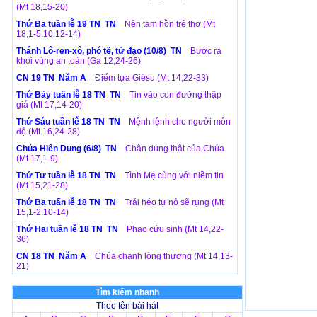
(Mt 18,15-20)
Thứ Ba tuần lễ 19 TN TN
Nên tam hồn trẻ thơ (Mt
18,1-5.10.12-14)
Thánh Lô-ren-xô, phó tế, tử đạo (10/8) TN
Bước ra
khỏi vùng an toàn (Ga 12,24-26)
CN 19 TN Năm A
Điểm tựa Giêsu (Mt 14,22-33)
Thứ Bảy tuấn lễ 18 TN TN
Tin vào con đường thập
giá (Mt 17,14-20)
Thứ Sáu tuần lễ 18 TN TN
Mệnh lệnh cho người môn
đệ (Mt 16,24-28)
Chúa Hiển Dung (6/8) TN
Chân dung thật của Chúa
(Mt 17,1-9)
Thứ Tư tuần lễ 18 TN TN
Tình Mẹ cùng với niềm tin
(Mt 15,21-28)
Thứ Ba tuấn lễ 18 TN TN
Trái héo tự nó sẽ rụng (Mt
15,1-2.10-14)
Thứ Hai tuần lễ 18 TN TN
Phao cứu sinh (Mt 14,22-
36)
CN 18 TN Năm A
Chúa chạnh lòng thương (Mt 14,13-
21)
Tìm kiếm nhanh
Theo tên bài hát