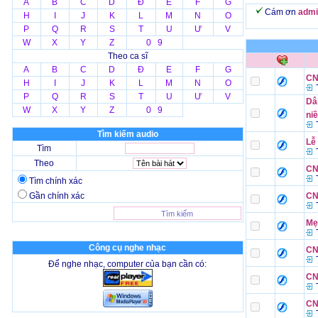
A
B
C
D
Đ
E
F
G
Cám ơn
admi
H
I
J
K
L
M
N
O
P
Q
R
S
T
U
Ư
V
W
X
Y
Z
0 9
Theo ca sĩ
A
B
C
D
Đ
E
F
G
CN
H
I
J
K
L
M
N
O
T
P
Q
R
S
T
U
Ư
V
Dân
W
X
Y
Z
0 9
niề
T
Tìm kiếm audio
Lễ
Tìm
T
Theo
CN
T
Tìm chính xác
Gần chính xác
CN
T
Mẹ 
T
Công cụ nghe nhạc
CN
T
Để nghe nhạc, computer của bạn cần có:
CN
T
CN
T