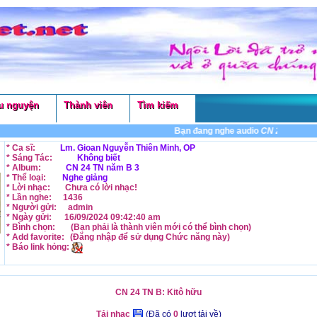
u nguyện
Thành viên
Tìm kiếm
Bạn đang nghe audio
CN 24 TN B: Kit
* Ca sĩ:
Lm. Gioan Nguyễn Thiên Minh, OP
* Sáng Tác:
Không biết
* Album:
CN 24 TN năm B 3
* Thể loại:
Nghe giảng
* Lời nhạc:
Chưa có lời nhạc!
* Lần nghe:
1436
* Người gửi:
admin
* Ngày gửi:
16/09/2024 09:42:40 am
* Bình chọn:
(Bạn phải là thành viên mới có thể
bình chọn
)
* Add favorite:
(Đăng nhập để sử dụng
Chức năng
này)
* Báo link hỏng:
CN 24 TN B: Kitô hữu
Tải nhạc
(Đã có
0
lượt tải về)