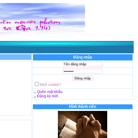
ô hữu
- Được thể hiện qua
Lm. Gioan Nguyễn Thiên Minh, OP
. Chúc bạn vui vẻ!
Đăng nhập
Nhớ cookie?
Quên mật khẩu
Đăng ký mới
Hình thành viên