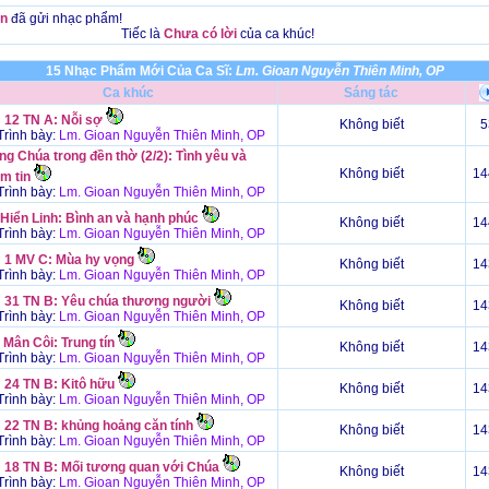
n
đã gửi nhạc phẩm!
Tiếc là
Chưa có lời
của ca khúc!
15 Nhạc Phẩm Mới Của Ca Sĩ:
Lm. Gioan Nguyễn Thiên Minh, OP
Ca khúc
Sáng tác
 12 TN A: Nỗi sợ
Không biết
5
rình bày:
Lm. Gioan Nguyễn Thiên Minh, OP
g Chúa trong đền thờ (2/2): Tình yêu và
Không biết
14
m tin
rình bày:
Lm. Gioan Nguyễn Thiên Minh, OP
 Hiển Linh: Bình an và hạnh phúc
Không biết
14
rình bày:
Lm. Gioan Nguyễn Thiên Minh, OP
 1 MV C: Mùa hy vọng
Không biết
14
rình bày:
Lm. Gioan Nguyễn Thiên Minh, OP
 31 TN B: Yêu chúa thương người
Không biết
14
rình bày:
Lm. Gioan Nguyễn Thiên Minh, OP
Mân Côi: Trung tín
Không biết
14
rình bày:
Lm. Gioan Nguyễn Thiên Minh, OP
 24 TN B: Kitô hữu
Không biết
14
rình bày:
Lm. Gioan Nguyễn Thiên Minh, OP
 22 TN B: khủng hoảng căn tính
Không biết
14
rình bày:
Lm. Gioan Nguyễn Thiên Minh, OP
 18 TN B: Mối tương quan với Chúa
Không biết
14
rình bày:
Lm. Gioan Nguyễn Thiên Minh, OP