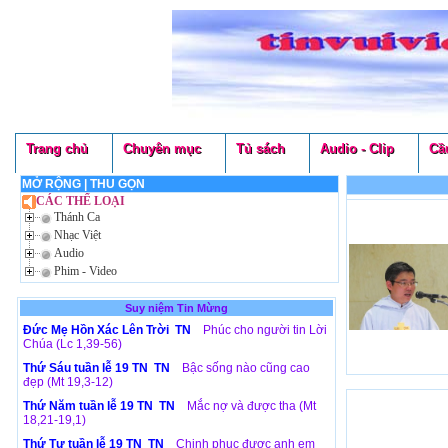
Trang chủ
Chuyên mục
Tủ sách
Audio - Clip
Cầ
MỞ RỘNG
|
THU GỌN
CÁC THỂ LOẠI
Thánh Ca
Nhạc Việt
Audio
Phim - Video
Suy niệm Tin Mừng
Đức Mẹ Hồn Xác Lên Trời TN
Phúc cho người tin Lời
Chúa (Lc 1,39-56)
Thứ Sáu tuần lễ 19 TN TN
Bậc sống nào cũng cao
đẹp (Mt 19,3-12)
Thứ Năm tuần lễ 19 TN TN
Mắc nợ và được tha (Mt
18,21-19,1)
Thứ Tư tuần lễ 19 TN TN
Chinh phục được anh em