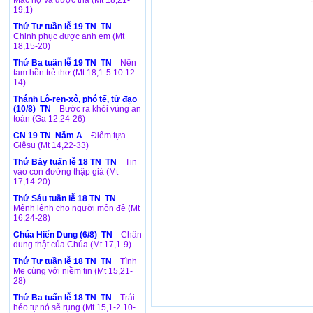
Mắc nợ và được tha (Mt 18,21-
19,1)
Thứ Tư tuần lễ 19 TN TN
Chinh phục được anh em (Mt
18,15-20)
Thứ Ba tuần lễ 19 TN TN
Nên
tam hồn trẻ thơ (Mt 18,1-5.10.12-
14)
Thánh Lô-ren-xô, phó tế, tử đạo
(10/8) TN
Bước ra khỏi vùng an
toàn (Ga 12,24-26)
CN 19 TN Năm A
Điểm tựa
Giêsu (Mt 14,22-33)
Thứ Bảy tuấn lễ 18 TN TN
Tin
vào con đường thập giá (Mt
17,14-20)
Thứ Sáu tuần lễ 18 TN TN
Mệnh lệnh cho người môn đệ (Mt
16,24-28)
Chúa Hiển Dung (6/8) TN
Chân
dung thật của Chúa (Mt 17,1-9)
Thứ Tư tuần lễ 18 TN TN
Tình
Mẹ cùng với niềm tin (Mt 15,21-
28)
Thứ Ba tuấn lễ 18 TN TN
Trái
héo tự nó sẽ rụng (Mt 15,1-2.10-