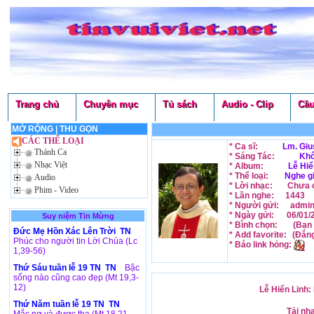
Trang chủ
Chuyên mục
Tủ sách
Audio - Clip
Cầu
MỞ RỘNG
|
THU GỌN
CÁC THỂ LOẠI
* Ca sĩ:
Lm. Giu
Thánh Ca
* Sáng Tác:
Khô
Nhạc Việt
* Album:
Lễ Hiể
* Thể loại:
Nghe g
Audio
* Lời nhạc:
Chưa c
Phim - Video
* Lần nghe:
1443
* Người gửi:
admi
* Ngày gửi:
06/01/
Suy niệm Tin Mừng
* Bình chọn:
(Bạn 
Đức Mẹ Hồn Xác Lên Trời TN
* Add favorite:
(Đăn
Phúc cho người tin Lời Chúa (Lc
* Báo link hỏng:
1,39-56)
Thứ Sáu tuần lễ 19 TN TN
Bậc
sống nào cũng cao đẹp (Mt 19,3-
12)
Lễ Hiển Linh:
Thứ Năm tuần lễ 19 TN TN
Tải nh