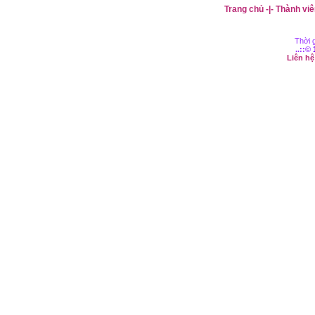
Trang chủ
-|-
Thành viê
Thời g
..::©
Liên h