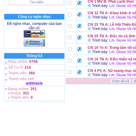
CN 1 MV B: Phải canh thức
Trình bày:
Lm. Giuse Vũ H
CN 32 TN A: Khao khát ở v
Công cụ nghe nhạc
Trình bày:
Lm. Giuse Vũ H
Để nghe nhạc, computer của bạn
CN 25 TN A: Lễ Hội Thiên Đ
cần có:
Trình bày:
Lm. Giuse Vũ H
CN 20 TN A: Đức tin và tình
Trình bày:
Lm. Giuse Vũ H
CN 19 Tn A: Trong tăm tối v
Trình bày:
Lm. Giuse Vũ H
Thống Kê
CN 16 TN A: Kiên nhẫn và 
Nhạc phẩm:
5758
Trình bày:
Lm. Giuse Vũ H
Số Ca Sĩ:
214
CN 4 PS A: Sứ mạng mục t
Thành viên:
360
Trình bày:
Lm. Giuse Vũ H
Thành viên mới:
anhmayly
Đang online:
351
›
Khách:
351
›
Thành viên:
0