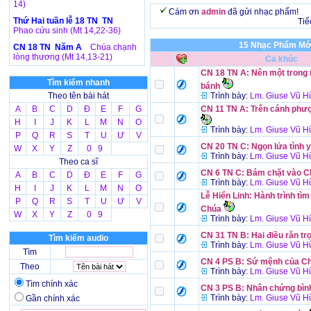
14)
Cám ơn
admin
đã gửi nhạc phẩm!
Thứ Hai tuần lễ 18 TN TN
Tiế
Phao cứu sinh (Mt 14,22-36)
15 Nhạc Phẩm Mới
CN 18 TN Năm A
Chúa chạnh
lòng thương (Mt 14,13-21)
Ca khúc
CN 18 TN A: Nên một trong
Tìm kiếm nhanh
bánh
Theo tên bài hát
Trình bày:
Lm. Giuse Vũ H
A
B
C
D
Đ
E
F
G
CN 11 TN A: Trên cánh phư
H
I
J
K
L
M
N
O
Trình bày:
Lm. Giuse Vũ H
P
Q
R
S
T
U
Ư
V
CN 20 TN C: Ngọn lửa tình 
W
X
Y
Z
0 9
Trình bày:
Lm. Giuse Vũ H
Theo ca sĩ
CN 6 TN C: Bám chặt vào C
A
B
C
D
Đ
E
F
G
Trình bày:
Lm. Giuse Vũ H
H
I
J
K
L
M
N
O
Lễ Hiển Linh: Hành trình tì
P
Q
R
S
T
U
Ư
V
Chúa
W
X
Y
Z
0 9
Trình bày:
Lm. Giuse Vũ H
CN 31 TN B: Hai điều răn tr
Tìm kiếm audio
Trình bày:
Lm. Giuse Vũ H
Tìm
CN 4 PS B: Sứ mệnh của C
Theo
Trình bày:
Lm. Giuse Vũ H
Tìm chính xác
CN 3 PS B: Nhân chứng bìn
Trình bày:
Lm. Giuse Vũ H
Gần chính xác