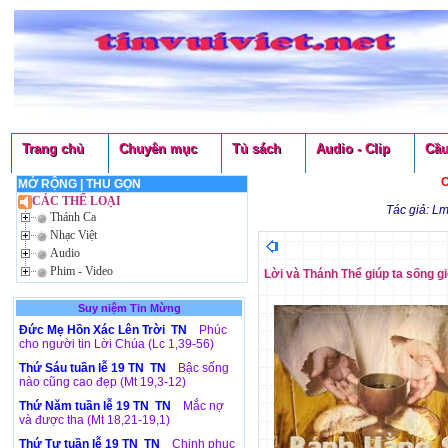
Trang chủ
Chuyên mục
Tủ sách
Audio - Clip
Cầu
C
MỞ RỘNG
|
THU GỌN
CÁC THỂ LOẠI
Tác giả: L
Thánh Ca
Nhạc Việt
Audio
Phim - Video
Lời và Thánh Thể giúp ta sống g
Suy niệm Tin Mừng
Đức Mẹ Hồn Xác Lên Trời TN
Phúc
cho người tin Lời Chúa (Lc 1,39-56)
Thứ Sáu tuần lễ 19 TN TN
Bậc sống
nào cũng cao đẹp (Mt 19,3-12)
Thứ Năm tuần lễ 19 TN TN
Mắc nợ
và được tha (Mt 18,21-19,1)
Thứ Tư tuần lễ 19 TN TN
Chinh phục