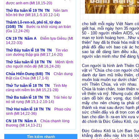
được anh em (Mt 18,15-20)
Thứ Ba tuần lễ 19 TN TN
Nên tam
hồn trẻ thơ (Mt 18,1-5.10.12-14)
Thánh Lô-ren-xô, phó tế, tử đạo
cho biết mỗi ngày Việt Nam có 
(10/8) TN
Bước ra khỏi vùng an toàn
giết hại, mỗi ngày hơn 35 ngườ
(Ga 12,24-26)
50 - 100 người nhiễm AIDS, và
man rợ kinh hoàng hơn…Như vậy
CN 19 TN Năm A
Điểm tựa Giêsu (Mt
thiện" hay đã bị thoái hóa mất
14,22-33)
phải đối đầu với bao cái ác h
Thứ Bảy tuấn lễ 18 TN TN
Tin vào
sao lại dễ dàng làm điều xấu,
con đường thập giá (Mt 17,14-20)
người văn minh như thế đáng lý
Thứ Sáu tuần lễ 18 TN TN
Mệnh lệnh
Con người là hình ảnh Thiên C
cho người môn đệ (Mt 16,24-28)
vật vì "Chúa cho con người chẳ
Chúa Hiển Dung (6/8) TN
Chân dung
danh dự làm mũ triều thiên, c
thật của Chúa (Mt 17,1-9)
muôn loài muôn sự dưới chân” 
với Thiên Chúa, và với nhau.
Thứ Tư tuần lễ 18 TN TN
Tình Mẹ
Chúa là toàn chân, toàn thiện 
cùng với niềm tin (Mt 15,21-28)
về thiện và mỹ. Nhưng cuộc đời
Thứ Ba tuấn lễ 18 TN TN
Trái héo tự
cám dỗ bởi dục vọng, dục tín
nó sẽ rụng (Mt 15,1-2.10-14)
mấy cho nên chúng ta phải c
thánh và mai sau được hạnh ph
Thứ Hai tuần lễ 18 TN TN
Phao cứu
sức chiến đấu và đi trọn con 
sinh (Mt 14,22-36)
ban cho dân Ít- ra-en khi xưa 
CN 18 TN Năm A
Chúa chạnh lòng
đó chính là Đức Giêsu Kitô, cụ
thương (Mt 14,13-21)
Đức Giêsu Kitô là Lời Ban S
khẳng định điều này khi trả l
Tìm kiếm nhanh