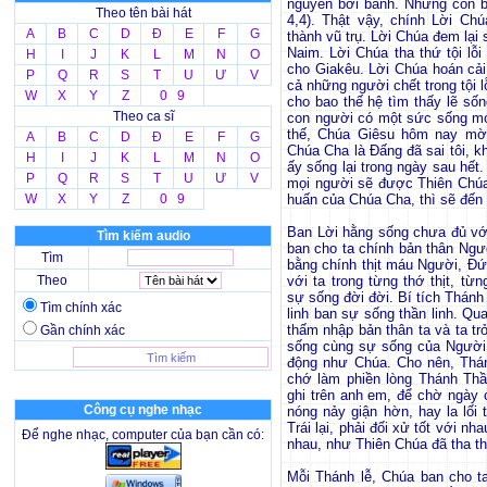
nguyên bởi bánh. Nhưng còn b
Theo tên bài hát
4,4). Thật vậy, chính Lời Ch
A
B
C
D
Đ
E
F
G
thành vũ trụ. Lời Chúa đem lại
Naim. Lời Chúa tha thứ tội lỗ
H
I
J
K
L
M
N
O
cho Giakêu. Lời Chúa hoán cả
P
Q
R
S
T
U
Ư
V
cả những người chết trong tội l
W
X
Y
Z
0 9
cho bao thế hệ tìm thấy lẽ số
Theo ca sĩ
con người có một sức sống mới
thế, Chúa Giêsu hôm nay mời 
A
B
C
D
Đ
E
F
G
Chúa Cha là Đấng đã sai tôi, kh
H
I
J
K
L
M
N
O
ấy sống lại trong ngày sau hết
P
Q
R
S
T
U
Ư
V
mọi người sẽ được Thiên Chúa
W
X
Y
Z
0 9
huấn của Chúa Cha, thì sẽ đến v
Ban Lời hằng sống chưa đủ vớ
Tìm kiếm audio
ban cho ta chính bản thân Ngườ
Tìm
bằng chính thịt máu Người, Đứ
Theo
với ta trong từng thớ thịt, 
sự sống đời đời. Bí tích Thánh
Tìm chính xác
linh ban sự sống thần linh. Qu
thấm nhập bản thân ta và ta tr
Gần chính xác
sống cùng sự sống của Người 
động như Chúa. Cho nên, Thán
chớ làm phiền lòng Thánh Thầ
ghi trên anh em, để chờ ngày
Công cụ nghe nhạc
nóng nảy giận hờn, hay la lối 
Trái lại, phải đối xử tốt với nh
Để nghe nhạc, computer của bạn cần có:
nhau, như Thiên Chúa đã tha th
Mỗi Thánh lễ, Chúa ban cho t