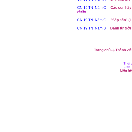
CN 19 TN Năm C
Các con hãy
Huân
CN 19 TN Năm C
"Sắp sẵn" (L
CN 19 TN Năm B
Bánh từ trời
Trang chủ
-|-
Thành viê
Thời g
..::©
Liên h