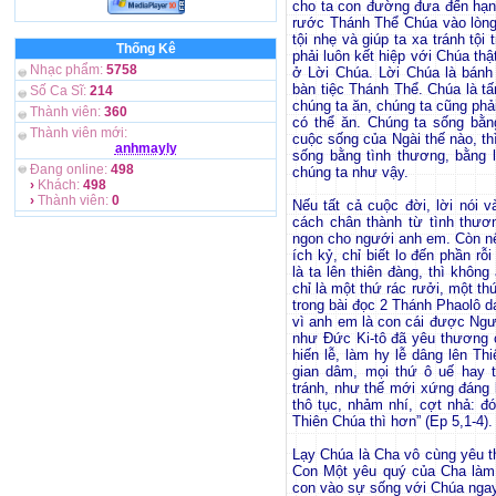
cho ta con đường đưa đến hạn
rước Thánh Thể Chúa vào lòng,
tội nhẹ và giúp ta xa tránh tộ
Thống Kê
phải luôn kết hiệp với Chúa th
Nhạc phẩm:
5758
ở Lời Chúa. Lời Chúa là bánh
bàn tiệc Thánh Thể. Chúa là t
Số Ca Sĩ:
214
chúng ta ăn, chúng ta cũng phả
Thành viên:
360
có thể ăn. Chúng ta sống bằn
Thành viên mới:
cuộc sống của Ngài thế nào, t
anhmayly
sống bằng tình thương, bằng 
Đang online:
498
chúng ta như vậy.
›
Khách:
498
›
Thành viên:
0
Nếu tất cả cuộc đời, lời nói 
cách chân thành từ tình thươ
ngon cho ngưới anh em. Còn nế
ích kỷ, chỉ biết lo đến phần rỗ
là ta lên thiên đàng, thì khôn
chỉ là một thứ rác rưởi, một th
trong bài đọc 2 Thánh Phaolô d
vì anh em là con cái được Ngườ
như Đức Ki-tô đã yêu thương c
hiến lễ, làm hy lễ dâng lên 
gian dâm, mọi thứ ô uế hay t
tránh, như thế mới xứng đáng 
thô tục, nhảm nhí, cợt nhả: đó
Thiên Chúa thì hơn” (Ep 5,1-4).
Lạy Chúa là Cha vô cùng yêu 
Con Một yêu quý của Cha làm
con vào sự sống với Chúa ngay