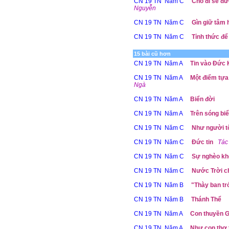
CN 19 TN Năm C
Cho đi sẽ đ
Nguyễn
CN 19 TN Năm C
Gìn giữ tâm 
CN 19 TN Năm C
Tỉnh thức đ
15 bài cũ hơn
CN 19 TN Năm A
Tin vào Đức 
CN 19 TN Năm A
Một điểm tựa 
Ngà
CN 19 TN Năm A
Biển đời
CN 19 TN Năm A
Trên sóng bi
CN 19 TN Năm C
Như người tôi
CN 19 TN Năm C
Đức tin
Tác
CN 19 TN Năm C
Sự nghèo kh
CN 19 TN Năm C
Nước Trời c
CN 19 TN Năm B
"Thày ban tr
CN 19 TN Năm B
Thánh Thể
CN 19 TN Năm A
Con thuyền G
CN 19 TN Năm A
Như con thơ t