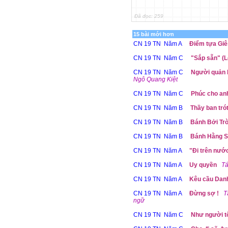
Đã đọc: 259
15 bài mới hơn
CN 19 TN Năm A
Điểm tựa Giê
CN 19 TN Năm C
"Sắp sẵn" (L
CN 19 TN Năm C
Người quản l
Ngô Quang Kiệt
CN 19 TN Năm C
Phúc cho an
CN 19 TN Năm B
Thầy ban trót
CN 19 TN Năm B
Bánh Bởi Trờ
CN 19 TN Năm B
Bánh Hằng 
CN 19 TN Năm A
"Đi trên nướ
CN 19 TN Năm A
Uy quyền
Tá
CN 19 TN Năm A
Kêu cầu Dan
CN 19 TN Năm A
Đừng sợ !
T
ngữ
CN 19 TN Năm C
Như người tôi