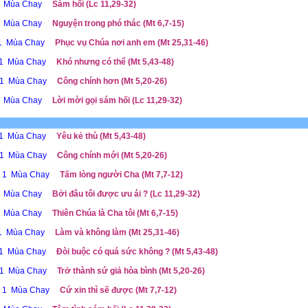
 1 Mùa Chay
Sám hối (Lc 11,29-32)
 1 Mùa Chay
Nguyện trong phó thác (Mt 6,7-15)
ễ 1 Mùa Chay
Phục vụ Chúa nơi anh em (Mt 25,31-46)
ễ 1 Mùa Chay
Khó nhưng có thể (Mt 5,43-48)
ễ 1 Mùa Chay
Công chính hơn (Mt 5,20-26)
 1 Mùa Chay
Lời mời gọi sám hối (Lc 11,29-32)
 1 Mùa Chay
Yêu kẻ thù (Mt 5,43-48)
ễ 1 Mùa Chay
Công chính mới (Mt 5,20-26)
ễ 1 Mùa Chay
Tấm lòng người Cha (Mt 7,7-12)
1 Mùa Chay
Bởi đâu tôi được ưu ái ? (Lc 11,29-32)
1 Mùa Chay
Thiên Chúa là Cha tôi (Mt 6,7-15)
 1 Mùa Chay
Làm và không làm (Mt 25,31-46)
 1 Mùa Chay
Đòi buộc có quá sức không ? (Mt 5,43-48)
ễ 1 Mùa Chay
Trở thành sứ giả hòa bình (Mt 5,20-26)
ễ 1 Mùa Chay
Cứ xin thì sẽ được (Mt 7,7-12)