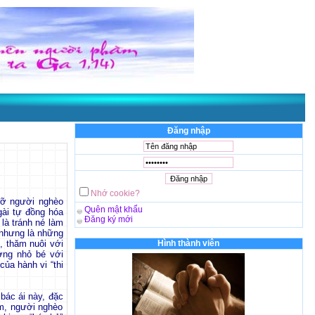
Đăng nhập
Nhớ cookie?
đỡ người nghèo
Quên mật khẩu
ài tự đồng hóa
Đăng ký mới
là tránh né làm
, nhưng là những
g, thăm nuôi với
Hình thành viên
ơng nhỏ bé với
của hành vi “thi
bác ái này, đặc
em, người nghèo