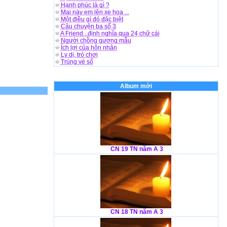
Hạnh phúc là gì ?
Mai này em lên xe hoa ...
Một điều gì đó đặc biệt
Câu chuyện ba số 3
A Friend...định nghĩa qua 24 chữ cái
Người chồng gương mẫu
Ích lợi của hôn nhân
Ly dị, trò chơi
Trúng vé số
Album mới
CN 19 TN năm A 3
CN 18 TN năm A 3