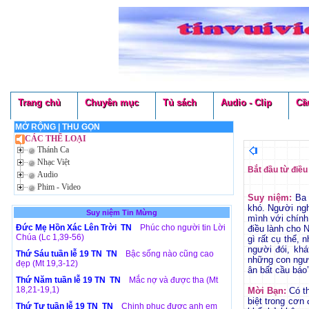
Trang chủ
Chuyên mục
Tủ sách
Audio - Clip
Cầ
MỞ RỘNG
|
THU GỌN
CÁC THỂ LOẠI
Thánh Ca
Nhạc Việt
Bắt đầu từ điều
Audio
Phim - Video
Suy niệm:
Ba 
khó. Người ng
Suy niệm Tin Mừng
mình với chính
Đức Mẹ Hồn Xác Lên Trời TN
Phúc cho người tin Lời
điều lành cho N
Chúa (Lc 1,39-56)
gì rất cụ thể, 
người đói, kh
Thứ Sáu tuần lễ 19 TN TN
Bậc sống nào cũng cao
những con người
đẹp (Mt 19,3-12)
ân bất cầu báo
Thứ Năm tuần lễ 19 TN TN
Mắc nợ và được tha (Mt
18,21-19,1)
Mời Bạn:
Có th
biệt trong cơn
Thứ Tư tuần lễ 19 TN TN
Chinh phục được anh em