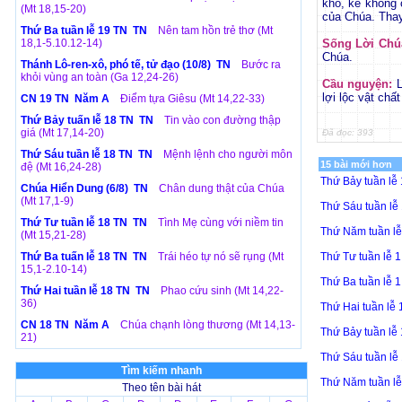
khổ, kẻ không 
(Mt 18,15-20)
của Chúa. Thay
Thứ Ba tuần lễ 19 TN TN
Nên tam hồn trẻ thơ (Mt
18,1-5.10.12-14)
Sống Lời Chú
Chúa.
Thánh Lô-ren-xô, phó tế, tử đạo (10/8) TN
Bước ra
khỏi vùng an toàn (Ga 12,24-26)
Cầu nguyện:
L
lợi lộc vật chấ
CN 19 TN Năm A
Điểm tựa Giêsu (Mt 14,22-33)
Thứ Bảy tuấn lễ 18 TN TN
Tin vào con đường thập
giá (Mt 17,14-20)
Đã đọc: 393
Thứ Sáu tuần lễ 18 TN TN
Mệnh lệnh cho người môn
15 bài mới hơn
đệ (Mt 16,24-28)
Thứ Bảy tuần l
Chúa Hiển Dung (6/8) TN
Chân dung thật của Chúa
(Mt 17,1-9)
Thứ Sáu tuần l
Thứ Tư tuần lễ 18 TN TN
Tình Mẹ cùng với niềm tin
Thứ Năm tuần l
(Mt 15,21-28)
Thứ Ba tuấn lễ 18 TN TN
Trái héo tự nó sẽ rụng (Mt
Thứ Tư tuần lễ
15,1-2.10-14)
Thứ Ba tuần lễ
Thứ Hai tuần lễ 18 TN TN
Phao cứu sinh (Mt 14,22-
36)
Thứ Hai tuần l
CN 18 TN Năm A
Chúa chạnh lòng thương (Mt 14,13-
Thứ Bảy tuần l
21)
Thứ Sáu tuần l
Tìm kiếm nhanh
Thứ Năm tuần l
Theo tên bài hát