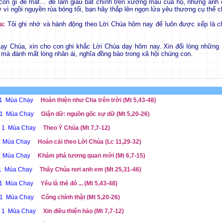
còn gì để mất… để làm giàu bất chính trên xương máu của họ, những anh 
 vì ngồi nguyền rủa bóng tối, bạn hãy thắp lên ngọn lửa yêu thương cụ thể c
a:
Tôi ghi nhớ và hành động theo Lời Chúa hôm nay để luôn được xếp là c
ạy Chúa, xin cho con ghi khắc Lời Chúa dạy hôm nay. Xin đổi lòng những
t mà đánh mất lòng nhân ái, nghĩa đồng bào trong xã hội chúng con.
ễ 1 Mùa Chay
Hoàn thiện như Cha trên trời (Mt 5,43-48)
ễ 1 Mùa Chay
Giận dữ: nguồn gốc sự dữ (Mt 5,20-26)
ễ 1 Mùa Chay
Theo Ý Chúa (Mt 7,7-12)
 1 Mùa Chay
Hoán cải theo Lời Chúa (Lc 11,29-32)
 1 Mùa Chay
Khám phá tương quan mới (Mt 6,7-15)
ễ 1 Mùa Chay
Thấy Chúa nơi anh em (Mt 25,31-46)
ễ 1 Mùa Chay
Yêu là thế đó ... (Mt 5,43-48)
ễ 1 Mùa Chay
Công chính thật (Mt 5,20-26)
ễ 1 Mùa Chay
Xin điều thiện hảo (Mt 7,7-12)