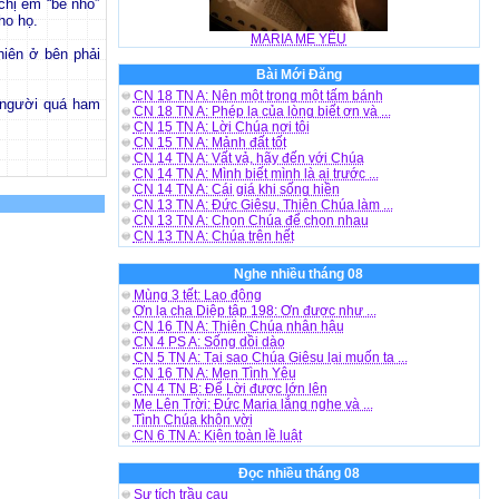
chị em “bé nhỏ”
ho họ.
MARIA MẸ YÊU
hiên ở bên phải
Bài Mới Đăng
CN 18 TN A: Nên một trong một tấm bánh
 người quá ham
CN 18 TN A: Phép lạ của lòng biết ơn và ...
CN 15 TN A: Lời Chúa nơi tôi
CN 15 TN A: Mảnh đất tốt
CN 14 TN A: Vất vả, hãy đến với Chúa
CN 14 TN A: Mình biết mình là ai trước ...
CN 14 TN A: Cái giá khi sống hiền
CN 13 TN A: Đức Giêsu, Thiên Chúa làm ...
CN 13 TN A: Chọn Chúa để chọn nhau
CN 13 TN A: Chúa trên hết
Nghe nhiều tháng 08
Mùng 3 tết: Lao động
Ơn lạ cha Diệp tập 198: Ơn được như ...
CN 16 TN A: Thiên Chúa nhân hậu
CN 4 PS A: Sống dồi dào
CN 5 TN A: Tại sao Chúa Giêsu lại muốn ta ...
CN 16 TN A: Men Tình Yêu
CN 4 TN B: Để Lời được lớn lên
Mẹ Lên Trời: Đức Maria lắng nghe và ...
Tình Chúa khôn vời
CN 6 TN A: Kiện toàn lề luật
Đọc nhiều tháng 08
Sự tích trầu cau