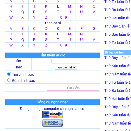
A
B
C
D
Đ
E
F
G
Thứ Tư tuần lễ
H
I
J
K
L
M
N
O
Thứ Ba tuần lễ
P
Q
R
S
T
U
Ư
V
W
X
Y
Z
0 9
Thứ Hai tuần l
Theo ca sĩ
Thứ Bảy tuần l
A
B
C
D
Đ
E
F
G
H
I
J
K
L
M
N
O
Thứ Sáu tuần l
P
Q
R
S
T
U
Ư
V
Thứ Tư tuần lễ
W
X
Y
Z
0 9
15 bài cũ hơn
Tìm kiếm audio
Thứ Bảy tuần lễ
Tìm
Thứ Sáu tuần l
Theo
Thứ Năm tuần l
Tìm chính xác
Gần chính xác
Thứ Tư tuần lễ 
Thứ Ba tuần lễ 
Thứ Hai tuần lễ
Công cụ nghe nhạc
Thứ Bảy tuần lễ
Để nghe nhạc, computer của bạn cần có:
Thứ Sáu tuần l
Thứ Năm tuần l