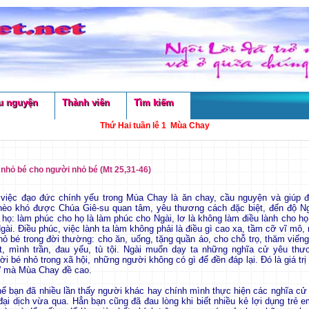
u nguyện
Thành viên
Tìm kiếm
Thứ Hai tuần lễ 1 Mùa Chay
 nhỏ bé cho người nhỏ bé (Mt 25,31-46)
việc đạo đức chính yếu trong Mùa Chay là ăn chay, cầu nguyện và giúp 
hèo khó được Chúa Giê-su quan tâm, yêu thương cách đặc biệt, đến độ Ng
 họ: làm phúc cho họ là làm phúc cho Ngài, lơ là không làm điều lành cho họ 
gài. Điều phúc, việc lành ta làm không phải là điều gì cao xa, tầm cỡ vĩ mô
nhỏ bé trong đời thường: cho ăn, uống, tặng quần áo, cho chỗ trọ, thăm viến
át, mình trần, đau yếu, tù tội. Ngài muốn dạy ta những nghĩa cử yêu thư
 bé nhỏ trong xã hội, những người không có gì để đền đáp lại. Đó là giá trị 
” mà Mùa Chay đề cao.
ể bạn đã nhiều lần thấy người khác hay chính mình thực hiện các nghĩa cử 
 đại dịch vừa qua. Hẳn bạn cũng đã đau lòng khi biết nhiều kẻ lợi dụng trẻ 