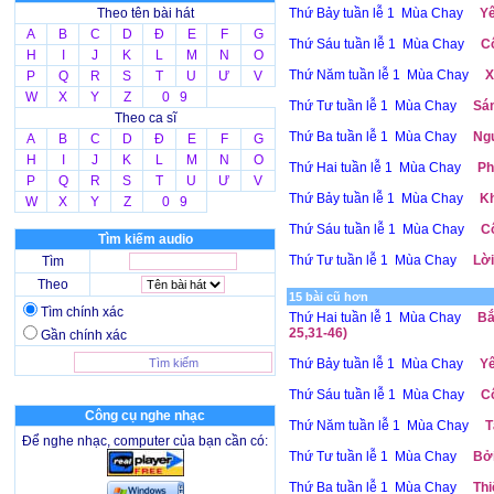
Theo tên bài hát
Thứ Bảy tuần lễ 1 Mùa Chay
Yê
A
B
C
D
Đ
E
F
G
Thứ Sáu tuần lễ 1 Mùa Chay
Cô
H
I
J
K
L
M
N
O
Thứ Năm tuần lễ 1 Mùa Chay
X
P
Q
R
S
T
U
Ư
V
W
X
Y
Z
0 9
Thứ Tư tuần lễ 1 Mùa Chay
Sám
Theo ca sĩ
Thứ Ba tuần lễ 1 Mùa Chay
Ngu
A
B
C
D
Đ
E
F
G
H
I
J
K
L
M
N
O
Thứ Hai tuần lễ 1 Mùa Chay
Ph
P
Q
R
S
T
U
Ư
V
Thứ Bảy tuần lễ 1 Mùa Chay
Kh
W
X
Y
Z
0 9
Thứ Sáu tuần lễ 1 Mùa Chay
Cô
Tìm kiếm audio
Thứ Tư tuần lễ 1 Mùa Chay
Lời
Tìm
Theo
15 bài cũ hơn
Tìm chính xác
Thứ Hai tuần lễ 1 Mùa Chay
Bắ
25,31-46)
Gần chính xác
Thứ Bảy tuần lễ 1 Mùa Chay
Yê
Thứ Sáu tuần lễ 1 Mùa Chay
Cô
Công cụ nghe nhạc
Thứ Năm tuần lễ 1 Mùa Chay
T
Để nghe nhạc, computer của bạn cần có:
Thứ Tư tuần lễ 1 Mùa Chay
Bởi
Thứ Ba tuần lễ 1 Mùa Chay
Thi