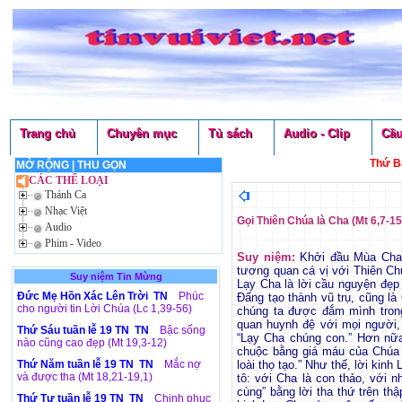
Trang chủ
Chuyên mục
Tủ sách
Audio - Clip
Cầu
Thứ B
MỞ RỘNG
|
THU GỌN
CÁC THỂ LOẠI
Thánh Ca
Nhạc Việt
Gọi Thiên Chúa là Cha (Mt 6,7-15
Audio
Phim - Video
Suy niệm:
Khởi đầu Mùa Chay,
tương quan cá vị với Thiên C
Suy niệm Tin Mừng
Lạy Cha là lời cầu nguyện đẹp
Đức Mẹ Hồn Xác Lên Trời TN
Phúc
Đấng tạo thành vũ trụ, cũng là
cho người tin Lời Chúa (Lc 1,39-56)
chúng ta được đắm mình tron
quan huynh đệ với mọi người, v
Thứ Sáu tuần lễ 19 TN TN
Bậc sống
“Lạy Cha chúng con.” Hơn nữa
nào cũng cao đẹp (Mt 19,3-12)
chuộc bằng giá máu của Chúa G
Thứ Năm tuần lễ 19 TN TN
Mắc nợ
loài thọ tạo.” Như thế, lời kin
và được tha (Mt 18,21-19,1)
tô: với Cha là con thảo, với 
cùng” bằng lời tha thứ trên th
Thứ Tư tuần lễ 19 TN TN
Chinh phục