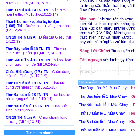
kinh Lạy Cha vào cuộc sống mì
được anh em (Mt 18,15-20)
từ trong sâu thẳm trái tim, và 
“Lạy Cha chúng con...”
Thứ Ba tuần lễ 19 TN TN
Nên tam
hồn trẻ thơ (Mt 18,1-5.10.12-14)
Mời bạn:
“Những tổn thương 
Thánh Lô-ren-xô, phó tế, tử đạo
con rút lui khỏi người khác, 
(10/8) TN
Bước ra khỏi vùng an toàn
cảm xúc oán giận, nhưng đừng
(Ga 12,24-26)
tha thứ” (CV 165). Mời bạn c
thực hiện hay đã nhận được. 
CN 19 TN Năm A
Điểm tựa Giêsu (Mt
14,22-33)
hay đó chỉ là ‘nghĩa vụ’ làm dị
Thứ Bảy tuấn lễ 18 TN TN
Tin vào
Sống Lời Chúa:
Cầu nguyện ch
con đường thập giá (Mt 17,14-20)
Cầu nguyện
với kinh Lạy Cha.
Thứ Sáu tuần lễ 18 TN TN
Mệnh lệnh
cho người môn đệ (Mt 16,24-28)
Chúa Hiển Dung (6/8) TN
Chân dung
Đã đọc: 614
thật của Chúa (Mt 17,1-9)
15 bài mới hơn
Thứ Tư tuần lễ 18 TN TN
Tình Mẹ
cùng với niềm tin (Mt 15,21-28)
Thứ Bảy tuần lễ 1 Mùa Chay
Ho
Thứ Ba tuấn lễ 18 TN TN
Trái héo tự
Thứ Sáu tuần lễ 1 Mùa Chay
Gi
nó sẽ rụng (Mt 15,1-2.10-14)
Thứ Năm tuần lễ 1 Mùa Chay
T
Thứ Hai tuần lễ 18 TN TN
Phao cứu
sinh (Mt 14,22-36)
Thứ Tư tuần lễ 1 Mùa Chay
Hoá
CN 18 TN Năm A
Chúa chạnh lòng
thương (Mt 14,13-21)
Thứ Ba tuần lễ 1 Mùa Chay
Khá
Thứ Hai tuần lễ 1 Mùa Chay
Th
Tìm kiếm nhanh