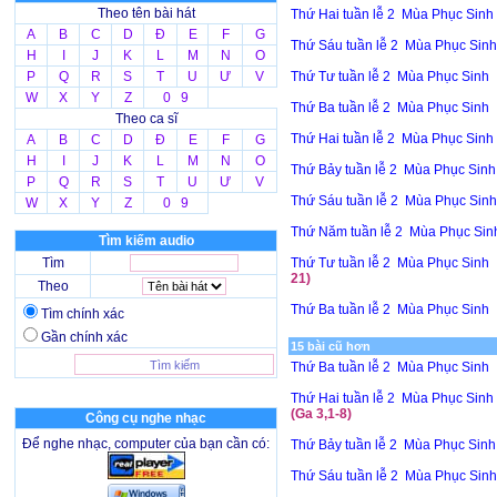
Theo tên bài hát
Thứ Hai tuần lễ 2 Mùa Phục Sinh
A
B
C
D
Đ
E
F
G
Thứ Sáu tuần lễ 2 Mùa Phục Sin
H
I
J
K
L
M
N
O
P
Q
R
S
T
U
Ư
V
Thứ Tư tuần lễ 2 Mùa Phục Sinh
W
X
Y
Z
0 9
Thứ Ba tuần lễ 2 Mùa Phục Sinh
Theo ca sĩ
Thứ Hai tuần lễ 2 Mùa Phục Sinh
A
B
C
D
Đ
E
F
G
H
I
J
K
L
M
N
O
Thứ Bảy tuần lễ 2 Mùa Phục Sin
P
Q
R
S
T
U
Ư
V
Thứ Sáu tuần lễ 2 Mùa Phục Sin
W
X
Y
Z
0 9
Thứ Năm tuần lễ 2 Mùa Phục Si
Tìm kiếm audio
Tìm
Thứ Tư tuần lễ 2 Mùa Phục Sinh
21)
Theo
Thứ Ba tuần lễ 2 Mùa Phục Sinh
Tìm chính xác
Gần chính xác
15 bài cũ hơn
Thứ Ba tuần lễ 2 Mùa Phục Sinh
Thứ Hai tuần lễ 2 Mùa Phục Sinh
(Ga 3,1-8)
Công cụ nghe nhạc
Để nghe nhạc, computer của bạn cần có:
Thứ Bảy tuần lễ 2 Mùa Phục Sinh
Thứ Sáu tuần lễ 2 Mùa Phục Sinh