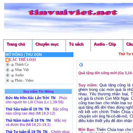
Trang chủ
Chuyên mục
Tủ sách
Audio - Clip
Cầu
Thứ Tư t
MỞ RỘNG
|
THU GỌN
CÁC THỂ LOẠI
Thánh Ca
Nhạc Việt
Quà tặng đời sống mới (Ga 3,16
Audio
Phim - Video
Suy niệm:
Quà tặng cũng là m
ghém trong các món quà là nhữ
Suy niệm Tin Mừng
nhau. Yêu thương nhân loại, 
Đức Mẹ Hồn Xác Lên Trời TN
Phúc
vô giá là chính Con Một Ngài. 
cho người tin Lời Chúa (Lc 1,39-56)
cũng trao ban cho nhân loại s
quà tặng đổi đời theo đúng ngh
Thứ Sáu tuần lễ 19 TN TN
Bậc sống
nối kết với chính Thiên Chúa 
nào cũng cao đẹp (Mt 19,3-12)
chuyện với ông Ni-cô-đê-mô, Ch
Thứ Năm tuần lễ 19 TN TN
Mắc nợ
điều kiện thiết yếu để đón nhậ
và được tha (Mt 18,21-19,1)
Mời Bạn:
Thiên Chúa trao cho b
Thứ Tư tuần lễ 19 TN TN
Chinh phục