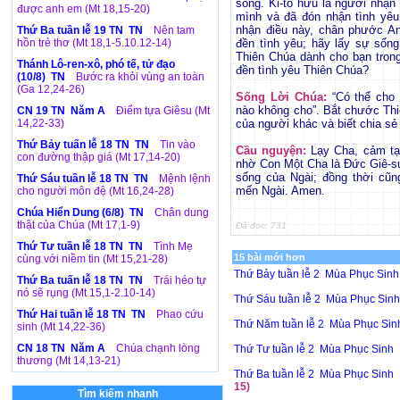
sống. Ki-tô hữu là người nhận 
được anh em (Mt 18,15-20)
mình và đã đón nhận tình yêu
nhận điều này, chân phước An
Thứ Ba tuần lễ 19 TN TN
Nên tam
hồn trẻ thơ (Mt 18,1-5.10.12-14)
đền tình yêu; hãy lấy sự sốn
Thiên Chúa dành cho bạn tron
Thánh Lô-ren-xô, phó tế, tử đạo
đền tình yêu Thiên Chúa?
(10/8) TN
Bước ra khỏi vùng an toàn
(Ga 12,24-26)
Sống Lời Chúa:
“Có thể cho
nào không cho”. Bắt chước Thi
CN 19 TN Năm A
Điểm tựa Giêsu (Mt
14,22-33)
của người khác và biết chia sẻ
Thứ Bảy tuấn lễ 18 TN TN
Tin vào
Cầu nguyện:
Lạy Cha, cảm tạ
con đường thập giá (Mt 17,14-20)
nhờ Con Một Cha là Đức Giê-su
sống của Ngài; đồng thời cũn
Thứ Sáu tuần lễ 18 TN TN
Mệnh lệnh
mến Ngài. Amen.
cho người môn đệ (Mt 16,24-28)
Chúa Hiển Dung (6/8) TN
Chân dung
thật của Chúa (Mt 17,1-9)
Đã đọc: 731
Thứ Tư tuần lễ 18 TN TN
Tình Mẹ
15 bài mới hơn
cùng với niềm tin (Mt 15,21-28)
Thứ Bảy tuần lễ 2 Mùa Phục Sin
Thứ Ba tuấn lễ 18 TN TN
Trái héo tự
nó sẽ rụng (Mt 15,1-2.10-14)
Thứ Sáu tuần lễ 2 Mùa Phục Sin
Thứ Hai tuần lễ 18 TN TN
Phao cứu
Thứ Năm tuần lễ 2 Mùa Phục Si
sinh (Mt 14,22-36)
CN 18 TN Năm A
Chúa chạnh lòng
Thứ Tư tuần lễ 2 Mùa Phục Sinh
thương (Mt 14,13-21)
Thứ Ba tuần lễ 2 Mùa Phục Sinh
15)
Tìm kiếm nhanh