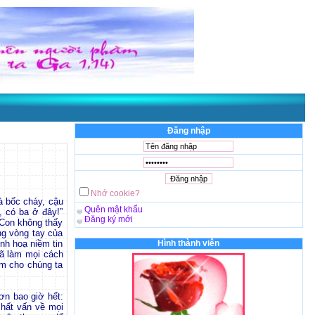
Đăng nhập
Nhớ cookie?
à bốc cháy, cậu
Quên mật khẩu
, có ba ở đây!”
Đăng ký mới
“Con không thấy
ng vòng tay của
nh hoạ niềm tin
Hình thành viên
đã làm mọi cách
ảm cho chúng ta
ơn bao giờ hết:
chất vấn về mọi