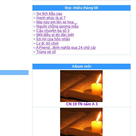
Đọc nhiều tháng 08
Sự tích trầu cau
Hạnh phúc là gì ?
Mai này em lên xe hoa ...
Người chồng gương mẫu
Câu chuyện ba số 3
Một điều gì đó đặc biệt
Ích lợi của hôn nhân
Ly dị, trò chơi
A Friend...định nghĩa qua 24 chữ cái
Trúng vé số
Album mới
CN 19 TN năm A 3