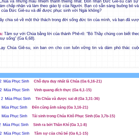
 Chúa và những mầu nhiệm thánh thiêng nhất. Đón nhận Đức Giê-su cần sự
dám chấp nhận và làm theo giáo lý của Người. Bạn có sẵn sàng buông bỏ v
 của Đức Giê-su và để được phục sinh với Ngài không?
y chia sẻ về một thử thách trong đời sống đức tin của mình, và bạn đã vượ
a:
Tâm sự với Chúa bằng lời của thánh Phê-rô: “Bỏ Thầy chúng con biết theo 
 sự sống” (Ga 6,68).
ạy Chúa Giê-su, xin ban ơn cho con luôn vững tin và dám phó thác cuộ
 2 Mùa Phục Sinh
Chỗ dựa duy nhất là Chúa (Ga 6,16-21)
 2 Mùa Phục Sinh
Vinh quang đích thực (Ga 6,1-15)
ễ 2 Mùa Phục Sinh
Tin Chúa và được sai đi (Ga 3,31-36)
2 Mùa Phục Sinh
Đến cùng ánh sáng (Ga 3,16-21)
2 Mùa Phục Sinh
Tái sinh trong Chúa Kitô Phục Sinh (Ga 3,7b-15)
 2 Mùa Phục Sinh
Sinh ra bởi Thần Khí (Ga 3,1-8)
 2 Mùa Phục Sinh
Tâm sự của chú bé (Ga 6,1-15)