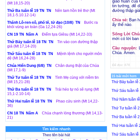
giáo huấn của
(Mt 18,15-20)
tin tưởng, để 
đường thập giá
Thứ Ba tuần lễ 19 TN TN
Nên tam hồn trẻ thơ (Mt
18,1-5.10.12-14)
Chia sẻ:
Bạn hã
Thánh Lô-ren-xô, phó tế, tử đạo (10/8) TN
Bước ra
ấy thế nào.
khỏi vùng an toàn (Ga 12,24-26)
Sống Lời Chú
CN 19 TN Năm A
Điểm tựa Giêsu (Mt 14,22-33)
mới có lời ban
Thứ Bảy tuấn lễ 18 TN TN
Tin vào con đường thập
giá (Mt 17,14-20)
Cầu nguyện:
L
Chúa. Amen.
Thứ Sáu tuần lễ 18 TN TN
Mệnh lệnh cho người môn
đệ (Mt 16,24-28)
Đã đọc: 676
Chúa Hiển Dung (6/8) TN
Chân dung thật của Chúa
(Mt 17,1-9)
15 bài mới hơn
Thứ Tư tuần lễ 18 TN TN
Tình Mẹ cùng với niềm tin
(Mt 15,21-28)
Thứ Bảy tuần lễ
Thứ Ba tuấn lễ 18 TN TN
Trái héo tự nó sẽ rụng (Mt
Thứ Sáu tuần lễ
15,1-2.10-14)
Thứ Năm tuần l
Thứ Hai tuần lễ 18 TN TN
Phao cứu sinh (Mt 14,22-
36)
Thứ Tư tuần lễ 
CN 18 TN Năm A
Chúa chạnh lòng thương (Mt 14,13-
Thứ Ba tuần lễ 
21)
Thứ Hai tuần lễ
Tìm kiếm nhanh
Thứ Sáu tuần lễ
Theo tên bài hát