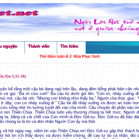
u nguyện
Thành viên
Tìm kiếm
Thứ Năm tuần lễ 2 Mùa Phục Sinh
a (Ga 3,31-36)
ện kể rằng một cậu bé đang ngủ trên lầu, đang đêm bỗng phát hiện căn nh
n và gọi: “Ba ơi cứu con!” Ba cậu từ dưới gọi lên: “Con ơi, nhảy xuống đi
 mù mịt, cậu bé nói: “Nhưng con không nhìn thấy ba.” Người cha thúc giục: 
ở đây, con cứ nhảy xuống đi.” Cậu bé đã nhảy xuống và được an toàn tro
cứu sống nhờ tin tưởng tuyệt đối vào cha mình. Câu chuyện đó phần nào mi
có nơi Thiên Chúa. Thiên Chúa luôn yêu thương chúng ta hết mực, Người 
g ta, bằng cả cái chết của Con mình là Đức Giê-su. Đức Giê-su đã bảo đ
n chúng ta là tin và đón nhận Người Con ấy mà thôi.
 xã hội ngày nay, niềm tin vào Thiên Chúa nơi Đức Giê-su gặp thử thách h
òi hỏi lợi ích thấy được và được kiểm chứng, đề cao tự do cá nhân, đòi 