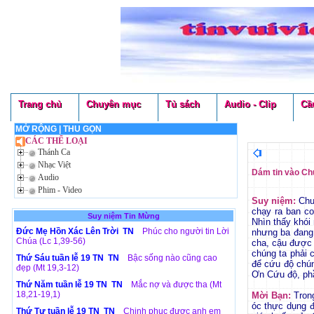
Trang chủ
Chuyên mục
Tủ sách
Audio - Clip
Cầ
MỞ RỘNG
|
THU GỌN
CÁC THỂ LOẠI
Thánh Ca
Nhạc Việt
Dám tin vào Chú
Audio
Phim - Video
Suy niệm:
Chuy
chạy ra ban co
Suy niệm Tin Mừng
Nhìn thấy khói
Đức Mẹ Hồn Xác Lên Trời TN
Phúc cho người tin Lời
nhưng ba đang 
Chúa (Lc 1,39-56)
cha, cậu được 
chúng ta phải 
Thứ Sáu tuần lễ 19 TN TN
Bậc sống nào cũng cao
để cứu độ chún
đẹp (Mt 19,3-12)
Ơn Cứu độ, phầ
Thứ Năm tuần lễ 19 TN TN
Mắc nợ và được tha (Mt
18,21-19,1)
Mời Bạn:
Trong
óc thực dụng đ
Thứ Tư tuần lễ 19 TN TN
Chinh phục được anh em