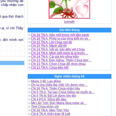
 yêu thương để
à chấp nhận con
t qua thử thách
josngth
ai, vì chỉ Thầy
Bài Mới Đăng
CN 18 TN A: Nên một trong một tấm bánh
CN 18 TN A: Phép lạ của lòng biết ơn và ...
c đời mình nơi
CN 15 TN A: Lời Chúa nơi tôi
CN 15 TN A: Mảnh đất tốt
CN 14 TN A: Vất vả, hãy đến với Chúa
CN 14 TN A: Mình biết mình là ai trước ...
CN 14 TN A: Cái giá khi sống hiền
CN 13 TN A: Đức Giêsu, Thiên Chúa làm ...
CN 13 TN A: Chọn Chúa để chọn nhau
CN 13 TN A: Chúa trên hết
Nghe nhiều tháng 08
Mùng 3 tết: Lao động
Ơn lạ cha Diệp tập 198: Ơn được như ...
CN 16 TN A: Thiên Chúa nhân hậu
CN 5 TN A: Tại sao Chúa Giêsu lại muốn ta ...
CN 4 TN B: Để Lời được lớn lên
CN 4 PS A: Sống dồi dào
Mẹ Lên Trời: Đức Maria lắng nghe và ...
Tình Chúa khôn vời
CN 16 TN A: Men Tình Yêu
CN 6 TN A: Kiện toàn lề luật