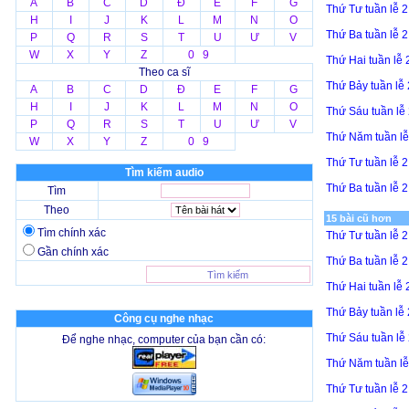
A
B
C
D
Đ
E
F
G
Thứ Tư tuần lễ 
H
I
J
K
L
M
N
O
Thứ Ba tuần lễ 
P
Q
R
S
T
U
Ư
V
W
X
Y
Z
0 9
Thứ Hai tuần lễ
Theo ca sĩ
Thứ Bảy tuần lễ
A
B
C
D
Đ
E
F
G
H
I
J
K
L
M
N
O
Thứ Sáu tuần lễ
P
Q
R
S
T
U
Ư
V
Thứ Năm tuần l
W
X
Y
Z
0 9
Thứ Tư tuần lễ 
Tìm kiếm audio
Thứ Ba tuần lễ 
Tìm
Theo
15 bài cũ hơn
Tìm chính xác
Thứ Tư tuần lễ 
Gần chính xác
Thứ Ba tuần lễ 
Thứ Hai tuần lễ
Thứ Bảy tuần lễ
Công cụ nghe nhạc
Thứ Sáu tuần lễ
Để nghe nhạc, computer của bạn cần có:
Thứ Năm tuần l
Thứ Tư tuần lễ 