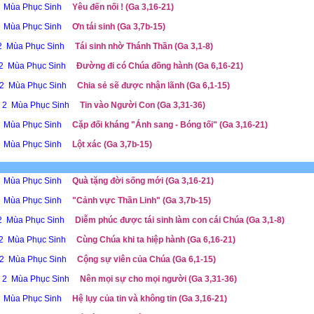
2 Mùa Phục Sinh
Yêu đến nối ! (Ga 3,16-21)
2 Mùa Phục Sinh
Ơn tái sinh (Ga 3,7b-15)
 2 Mùa Phục Sinh
Tái sinh nhờ Thánh Thần (Ga 3,1-8)
 2 Mùa Phục Sinh
Đường đi có Chúa đồng hành (Ga 6,16-21)
 2 Mùa Phục Sinh
Chia sẻ sẽ được nhận lãnh (Ga 6,1-15)
ễ 2 Mùa Phục Sinh
Tin vào Người Con (Ga 3,31-36)
2 Mùa Phục Sinh
Cặp đối kháng "Ánh sang - Bóng tối" (Ga 3,16-21)
2 Mùa Phục Sinh
Lột xác (Ga 3,7b-15)
2 Mùa Phục Sinh
Quà tặng đời sống mới (Ga 3,16-21)
2 Mùa Phục Sinh
"Cảnh vực Thần Linh" (Ga 3,7b-15)
 2 Mùa Phục Sinh
Diễm phúc được tái sinh làm con cái Chúa (Ga 3,1-8)
 2 Mùa Phục Sinh
Cùng Chúa khi ta hiệp hành (Ga 6,16-21)
 2 Mùa Phục Sinh
Cộng sự viên của Chúa (Ga 6,1-15)
ễ 2 Mùa Phục Sinh
Nên mọi sự cho mọi người (Ga 3,31-36)
2 Mùa Phục Sinh
Hệ lụy của tin và không tin (Ga 3,16-21)