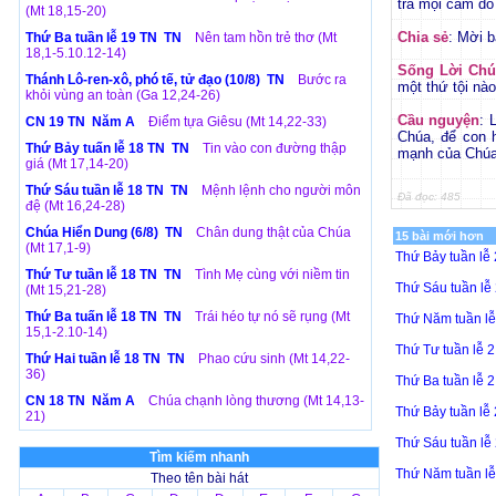
trả mọi cám dỗ
(Mt 18,15-20)
Chia sẻ
: Mời b
Thứ Ba tuần lễ 19 TN TN
Nên tam hồn trẻ thơ (Mt
18,1-5.10.12-14)
Sống Lời Chú
Thánh Lô-ren-xô, phó tế, tử đạo (10/8) TN
Bước ra
một thứ tội nà
khỏi vùng an toàn (Ga 12,24-26)
Cầu nguyện
: 
CN 19 TN Năm A
Điểm tựa Giêsu (Mt 14,22-33)
Chúa, để con 
Thứ Bảy tuấn lễ 18 TN TN
Tin vào con đường thập
mạnh của Chúa
giá (Mt 17,14-20)
Thứ Sáu tuần lễ 18 TN TN
Mệnh lệnh cho người môn
Đã đọc: 485
đệ (Mt 16,24-28)
Chúa Hiển Dung (6/8) TN
Chân dung thật của Chúa
15 bài mới hơn
(Mt 17,1-9)
Thứ Bảy tuần l
Thứ Tư tuần lễ 18 TN TN
Tình Mẹ cùng với niềm tin
Thứ Sáu tuần l
(Mt 15,21-28)
Thứ Ba tuấn lễ 18 TN TN
Trái héo tự nó sẽ rụng (Mt
Thứ Năm tuần l
15,1-2.10-14)
Thứ Tư tuần lễ
Thứ Hai tuần lễ 18 TN TN
Phao cứu sinh (Mt 14,22-
36)
Thứ Ba tuần lễ
CN 18 TN Năm A
Chúa chạnh lòng thương (Mt 14,13-
Thứ Bảy tuần l
21)
Thứ Sáu tuần l
Tìm kiếm nhanh
Thứ Năm tuần l
Theo tên bài hát