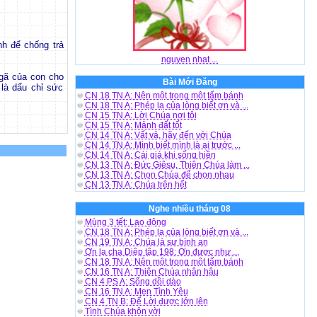
h để chống trả
nguyen nhat ...
ngã của con cho
Bài Mới Đăng
là dấu chỉ sức
CN 18 TN A: Nên một trong một tấm bánh
CN 18 TN A: Phép lạ của lòng biết ơn và ...
CN 15 TN A: Lời Chúa nơi tôi
CN 15 TN A: Mảnh đất tốt
CN 14 TN A: Vất vả, hãy đến với Chúa
CN 14 TN A: Mình biết mình là ai trước ...
CN 14 TN A: Cái giá khi sống hiền
CN 13 TN A: Đức Giêsu, Thiên Chúa làm ...
CN 13 TN A: Chọn Chúa để chọn nhau
CN 13 TN A: Chúa trên hết
Nghe nhiều tháng 08
Mùng 3 tết: Lao động
CN 18 TN A: Phép lạ của lòng biết ơn và ...
CN 19 TN A: Chúa là sự bình an
Ơn lạ cha Diệp tập 198: Ơn được như ...
CN 18 TN A: Nên một trong một tấm bánh
CN 16 TN A: Thiên Chúa nhân hậu
CN 4 PS A: Sống dồi dào
CN 16 TN A: Men Tình Yêu
CN 4 TN B: Để Lời được lớn lên
Tình Chúa khôn vời