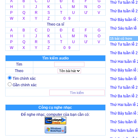
A
B
C
D
Đ
E
F
G
Thứ Tư tuần lễ
H
I
J
K
L
M
N
O
Thứ Ba tuần lễ
P
Q
R
S
T
U
Ư
V
W
X
Y
Z
0 9
Thứ Bảy tuần l
Theo ca sĩ
Thứ Sáu tuần l
A
B
C
D
Đ
E
F
G
H
I
J
K
L
M
N
O
15 bài cũ hơn
P
Q
R
S
T
U
Ư
V
Thứ Tư tuần lễ 
W
X
Y
Z
0 9
Thứ Ba tuần lễ 
Tìm kiếm audio
Thứ Hai tuần lễ
Tìm
Thứ Bảy tuần lễ
Theo
Tìm chính xác
Thứ Sáu tuần l
Gần chính xác
Thứ Tư tuần lễ 
Thứ Ba tuần lễ 
Thứ Hai tuần lễ
Công cụ nghe nhạc
Thứ Bảy tuần lễ
Để nghe nhạc, computer của bạn cần có:
Thứ Sáu tuần l
Thứ Năm tuần l