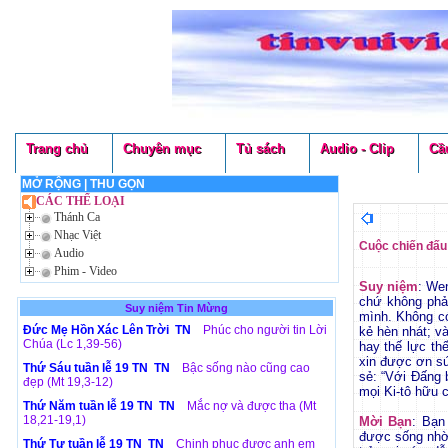
Trang chủ
Chuyên mục
Tủ sách
Audio - Clip
Cầ
MỞ RỘNG
|
THU GỌN
CÁC THỂ LOẠI
Thánh Ca
Nhạc Việt
Cuộc chiến đấu 
Audio
Phim - Video
Suy niệm
: Wen
chứ không phả
Suy niệm Tin Mừng
mình. Không c
Đức Mẹ Hồn Xác Lên Trời TN
Phúc cho người tin Lời
kẻ hèn nhát; 
Chúa (Lc 1,39-56)
hay thế lực th
xin được ơn sứ
Thứ Sáu tuần lễ 19 TN TN
Bậc sống nào cũng cao
sẻ: “Với Đấng 
đẹp (Mt 19,3-12)
mọi Ki-tô hữu 
Thứ Năm tuần lễ 19 TN TN
Mắc nợ và được tha (Mt
18,21-19,1)
Mời Bạn
: Bạn
được sống nhờ 
Thứ Tư tuần lễ 19 TN TN
Chinh phục được anh em