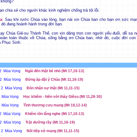
 không?
ạn chia sẻ cho người khác kinh nghiệm chống trả tội lỗi.
a
: Sau khi rước Chúa vào lòng, bạn nài xin Chúa ban cho bạn ơn sức mạn
o đó đang hoành hành trong đời bạn.
Lạy Chúa Giê-su Thánh Thể, con xin dâng trọn con người yếu đuối, dễ sa 
hoàn toàn thuộc về Chúa, sống bằng ơn Chúa ban, nhờ đó, cuộc đời con 
 Phục Sinh.
ễ 2 Mùa Vọng
Ngài đến thật bé nhỏ (Mt 17,10-13)
ễ 2 Mùa Vọng
Đừng áp đặt ý Chúa (Mt 11,16-19)
ễ 2 Mùa Vọng
Đón nhận sự thật (Mt 11,11-15)
 2 Mùa Vọng
Học khiêm - hiền với thày Giêsu (Mt 11,28-30)
 2 Mùa Vọng
Tình thương cưu mang (Mt 18,12-14)
ễ 2 Mùa Vọng
Khiêm tốn lắng nghe (Mt 17,10-13)
ễ 2 Mùa Vọng
Trật đường rầy (Mt 11,16-19)
ễ 2 Mùa Vọng
Nối tiếp sứ mạng (Mt 11,11-15)