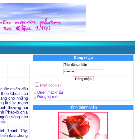
Đăng nhập
Nhớ cookie?
t cuộc chiến đấu
Quên mật khẩu
 theo Chúa của
Đăng ký mới
uang cho những
ng là sức mạnh
hánh thường nài
Hình thành viên
nh Phao-lô chia
 nguồn sống cho
hết.
ích Thánh Tẩy,
chiến đấu chống