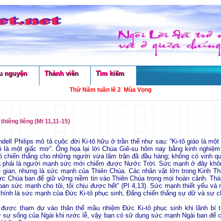
u nguyện
Thành viên
Tìm kiếm
Thứ Năm tuần lễ 2 Mùa Vọng
thiêng liêng (Mt 11,11-15)
dell Philips mô tả cuộc đời Ki-tô hữu ở trần thế như sau: “Ki-tô giáo là mộ
i là một giấc mơ”. Ông họa lại lời Chúa Giê-su hôm nay bằng kinh nghiệm
ó chiến thắng cho những người vừa lâm trận đã đầu hàng; không có vinh q
và phải là người mạnh sức mới chiếm được Nước Trời. Sức mạnh ở đây khô
ế gian, nhưng là sức mạnh của Thiên Chúa. Các nhân vật lớn trong Kinh T
c Chúa ban để giữ vững niềm tin vào Thiên Chúa trong mọi hoàn cảnh. Thá
ban sức mạnh cho tôi, tôi chịu được hết” (Pl 4,13). Sức mạnh thiết yếu và
chính là sức mạnh của Đức Ki-tô phục sinh, Đấng chiến thắng sự dữ và sự c
 được tham dự vào thân thể mầu nhiệm Đức Ki-tô phục sinh khi lãnh bí t
sự sống của Ngài khi rước lễ, vậy bạn có sử dụng sức mạnh Ngài ban để 