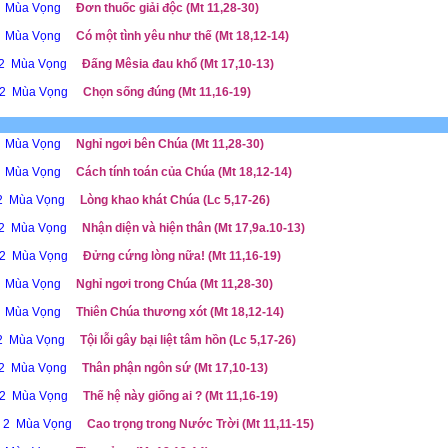
 2 Mùa Vọng
Đơn thuốc giải độc (Mt 11,28-30)
 2 Mùa Vọng
Có một tình yêu như thế (Mt 18,12-14)
ễ 2 Mùa Vọng
Đấng Mêsia đau khổ (Mt 17,10-13)
ễ 2 Mùa Vọng
Chọn sống đúng (Mt 11,16-19)
2 Mùa Vọng
Nghỉ ngơi bên Chúa (Mt 11,28-30)
2 Mùa Vọng
Cách tính toán của Chúa (Mt 18,12-14)
 2 Mùa Vọng
Lòng khao khát Chúa (Lc 5,17-26)
 2 Mùa Vọng
Nhận diện và hiện thân (Mt 17,9a.10-13)
ễ 2 Mùa Vọng
Đửng cứng lòng nữa! (Mt 11,16-19)
2 Mùa Vọng
Nghỉ ngơi trong Chúa (Mt 11,28-30)
2 Mùa Vọng
Thiên Chúa thương xót (Mt 18,12-14)
 2 Mùa Vọng
Tội lỗi gây bại liệt tâm hồn (Lc 5,17-26)
 2 Mùa Vọng
Thân phận ngôn sứ (Mt 17,10-13)
ễ 2 Mùa Vọng
Thế hệ này giống ai ? (Mt 11,16-19)
ễ 2 Mùa Vọng
Cao trọng trong Nước Trời (Mt 11,11-15)