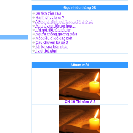
Đọc nhiều tháng 08
Sự tích trầu cau
Hạnh phúc là gì ?
A Friend...định nghĩa qua 24 chữ cái
Mai này em lên xe hoa ...
Lời nói dối của trái tim
Người chồng gương mẫu
Một điều gì đó đặc biệt
Câu chuyện ba số 3
Ích lợi của hôn nhân
Ly dị, trò chơi
Album mới
CN 19 TN năm A 3