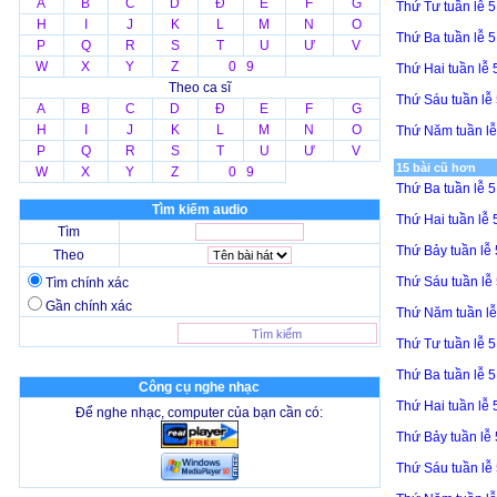
A
B
C
D
Đ
E
F
G
Thứ Tư tuần lễ 
H
I
J
K
L
M
N
O
Thứ Ba tuần lễ 
P
Q
R
S
T
U
Ư
V
W
X
Y
Z
0 9
Thứ Hai tuần lễ
Theo ca sĩ
Thứ Sáu tuần lễ
A
B
C
D
Đ
E
F
G
H
I
J
K
L
M
N
O
Thứ Năm tuần l
P
Q
R
S
T
U
Ư
V
15 bài cũ hơn
W
X
Y
Z
0 9
Thứ Ba tuần lễ 
Tìm kiếm audio
Thứ Hai tuần lễ
Tìm
Thứ Bảy tuần lễ
Theo
Thứ Sáu tuần lễ
Tìm chính xác
Gần chính xác
Thứ Năm tuần l
Thứ Tư tuần lễ 
Thứ Ba tuần lễ 
Công cụ nghe nhạc
Thứ Hai tuần lễ
Để nghe nhạc, computer của bạn cần có:
Thứ Bảy tuần lễ
Thứ Sáu tuần lễ