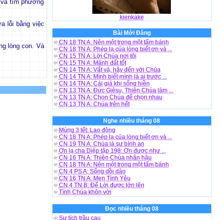
a và tìm phương
kienkake
a lỗi bằng việc
Bài Mới Đăng
CN 18 TN A: Nên một trong một tấm bánh
ng lòng con. Và
CN 18 TN A: Phép lạ của lòng biết ơn và ...
CN 15 TN A: Lời Chúa nơi tôi
CN 15 TN A: Mảnh đất tốt
CN 14 TN A: Vất vả, hãy đến với Chúa
CN 14 TN A: Mình biết mình là ai trước ...
CN 14 TN A: Cái giá khi sống hiền
CN 13 TN A: Đức Giêsu, Thiên Chúa làm ...
CN 13 TN A: Chọn Chúa để chọn nhau
CN 13 TN A: Chúa trên hết
Nghe nhiều tháng 08
Mùng 3 tết: Lao động
CN 18 TN A: Phép lạ của lòng biết ơn và ...
CN 19 TN A: Chúa là sự bình an
Ơn lạ cha Diệp tập 198: Ơn được như ...
CN 16 TN A: Thiên Chúa nhân hậu
CN 18 TN A: Nên một trong một tấm bánh
CN 4 PS A: Sống dồi dào
CN 16 TN A: Men Tình Yêu
CN 4 TN B: Để Lời được lớn lên
Tình Chúa khôn vời
Đọc nhiều tháng 08
Sự tích trầu cau