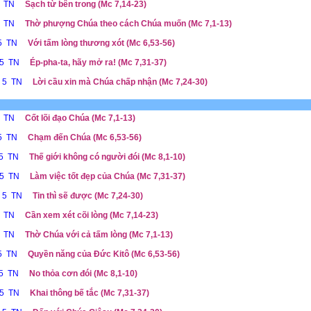
5 TN
Sạch từ bên trong (Mc 7,14-23)
5 TN
Thờ phượng Chúa theo cách Chúa muốn (Mc 7,1-13)
 5 TN
Với tấm lòng thương xót (Mc 6,53-56)
 5 TN
Ép-pha-ta, hãy mở ra! (Mc 7,31-37)
ễ 5 TN
Lời cầu xin mà Chúa chấp nhận (Mc 7,24-30)
5 TN
Cốt lõi đạo Chúa (Mc 7,1-13)
 5 TN
Chạm đến Chúa (Mc 6,53-56)
 5 TN
Thế giới không có người đói (Mc 8,1-10)
 5 TN
Làm việc tốt đẹp của Chúa (Mc 7,31-37)
ễ 5 TN
Tin thì sẽ được (Mc 7,24-30)
5 TN
Cần xem xét cõi lòng (Mc 7,14-23)
5 TN
Thờ Chúa với cả tấm lòng (Mc 7,1-13)
 5 TN
Quyền năng của Đức Kitô (Mc 6,53-56)
 5 TN
No thỏa cơn đói (Mc 8,1-10)
 5 TN
Khai thông bế tắc (Mc 7,31-37)