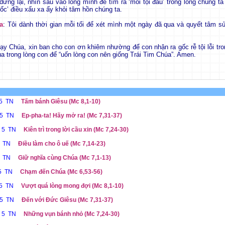
 dừng lại, nhìn sâu vào lòng mình để tìm ra ‘mối tội đầu’ trong lòng chúng t
ốc’ điều xấu xa ấy khỏi tâm hồn chúng ta.
a
: Tôi dành thời gian mỗi tối để xét mình một ngày đã qua và quyết tâm sử
Lạy Chúa, xin ban cho con ơn khiêm nhường để con nhận ra gốc rễ tội lỗi tro
úa trong lòng con để “uốn lòng con nên giống Trái Tim Chúa”. Amen.
 5 TN
Tấm bánh Giêsu (Mc 8,1-10)
 5 TN
Ep-pha-ta! Hãy mở ra! (Mc 7,31-37)
ễ 5 TN
Kiên trì trong lời cầu xin (Mc 7,24-30)
5 TN
Điều làm cho ô uế (Mc 7,14-23)
5 TN
Giữ nghĩa cùng Chúa (Mc 7,1-13)
 5 TN
Chạm đến Chúa (Mc 6,53-56)
 5 TN
Vượt quá lòng mong đợi (Mc 8,1-10)
 5 TN
Đến với Đức Giêsu (Mc 7,31-37)
ễ 5 TN
Những vụn bánh nhỏ (Mc 7,24-30)