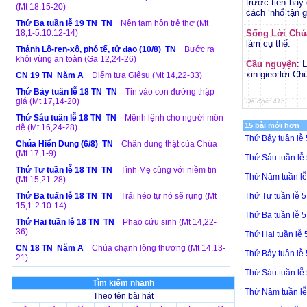
trước tiên hãy
(Mt 18,15-20)
cách ‘nhổ tận g
Thứ Ba tuần lễ 19 TN TN
Nên tam hồn trẻ thơ (Mt
18,1-5.10.12-14)
Sống Lời Chú
làm cụ thể.
Thánh Lô-ren-xô, phó tế, tử đạo (10/8) TN
Bước ra
khỏi vùng an toàn (Ga 12,24-26)
Cầu nguyện
: 
xin gieo lời Ch
CN 19 TN Năm A
Điểm tựa Giêsu (Mt 14,22-33)
Thứ Bảy tuấn lễ 18 TN TN
Tin vào con đường thập
giá (Mt 17,14-20)
Đã đọc: 415
Thứ Sáu tuần lễ 18 TN TN
Mệnh lệnh cho người môn
15 bài mới hơn
đệ (Mt 16,24-28)
Thứ Bảy tuần lễ
Chúa Hiển Dung (6/8) TN
Chân dung thật của Chúa
(Mt 17,1-9)
Thứ Sáu tuần lễ
Thứ Tư tuần lễ 18 TN TN
Tình Mẹ cùng với niềm tin
Thứ Năm tuần l
(Mt 15,21-28)
Thứ Ba tuấn lễ 18 TN TN
Trái héo tự nó sẽ rụng (Mt
Thứ Tư tuần lễ 
15,1-2.10-14)
Thứ Ba tuần lễ 
Thứ Hai tuần lễ 18 TN TN
Phao cứu sinh (Mt 14,22-
36)
Thứ Hai tuần lễ
CN 18 TN Năm A
Chúa chạnh lòng thương (Mt 14,13-
Thứ Bảy tuần lễ
21)
Thứ Sáu tuần lễ
Tìm kiếm nhanh
Thứ Năm tuần l
Theo tên bài hát