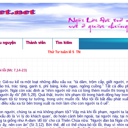
u nguyện
Thành viên
Tìm kiếm
Thứ Tư tuần lễ 5 TN
i lỗi (Mc 7,14-23)
c Giê-su kể ra một loạt những điều xấu xa: “tà dâm, trộm cắp, giết người, n
ảo trá, trác táng, ganh tị, phỉ báng, kiêu ngạo, ngông cuồng.” Tất cả đều p
 người. Ngài còn xác định ai “nhìn người nữ mà có lòng thèm muốn thì trong l
người ấy rồi” (Mt 5,28). Quả thật, trước khi phạm tội trong hành động hay tron
hạm tội từ trong tư tưởng, trong ước muốn rồi. Mọi tội lỗi bắt đầu phát xuấ
 điều xấu xa từ bên trong xuất ra mới làm cho con người ra ô uế”.
on người, chúng ta ai mà không phạm tội? Vậy mà khi lỗi phạm, người ta lại
xấu đó là ‘vì lý do khách quan’, do hoàn cảnh bên ngoài, tại người này, tại
ng ta giống như A-đam ‘đổ tội’ cho cả Thiên Chúa nữa: “Người đàn bà Ngài ch
y ấy, nên con ăn” (St 3,12). Bởi thế, để có thể chừa bỏ tội lỗi, thay vì nhìn r