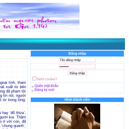
Đăng nhập
Nhớ cookie?
goại tình, tham
Quên mật khẩu
hát xuất từ bên
Đăng ký mới
òng đã phạm tội
g lời nói, người
t từ trong lòng;
Hình thành viên
 hay ‘đổ thừa’,
 người kia. Thậm
o ở với con, đã
a ‘chung quanh’,