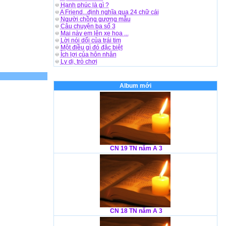
Hạnh phúc là gì ?
A Friend...định nghĩa qua 24 chữ cái
Người chồng gương mẫu
Câu chuyện ba số 3
Mai này em lên xe hoa ...
Lời nói dối của trái tim
Một điều gì đó đặc biệt
Ích lợi của hôn nhân
Ly dị, trò chơi
Album mới
CN 19 TN năm A 3
CN 18 TN năm A 3