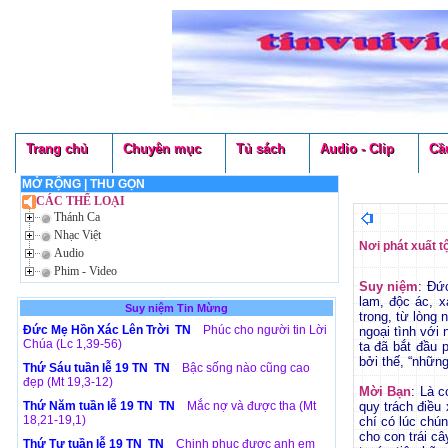
Trang chủ
Chuyên mục
Tủ sách
Audio - Clip
Cầ
MỞ RỘNG
|
THU GỌN
CÁC THỂ LOẠI
Thánh Ca
Nhạc Việt
Nơi phát xuất tộ
Audio
Phim - Video
Suy niệm
: Đứ
lam, độc ác, x
Suy niệm Tin Mừng
trong, từ lòng
Đức Mẹ Hồn Xác Lên Trời TN
Phúc cho người tin Lời
ngoại tình với 
Chúa (Lc 1,39-56)
ta đã bắt đầu p
bởi thế, “những
Thứ Sáu tuần lễ 19 TN TN
Bậc sống nào cũng cao
đẹp (Mt 19,3-12)
Mời Bạn
: Là c
Thứ Năm tuần lễ 19 TN TN
Mắc nợ và được tha (Mt
quy trách điều 
18,21-19,1)
chí có lúc chú
cho con trái câ
Thứ Tư tuần lễ 19 TN TN
Chinh phục được anh em