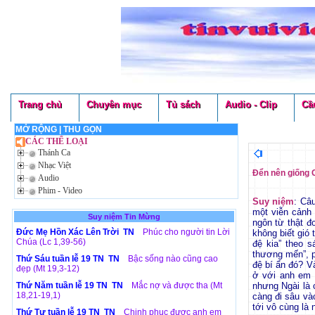
Trang chủ
Chuyên mục
Tủ sách
Audio - Clip
Cầ
MỞ RỘNG
|
THU GỌN
CÁC THỂ LOẠI
Thánh Ca
Nhạc Việt
Đển nên giống 
Audio
Phim - Video
Suy niệm
: Câ
một viễn cảnh 
Suy niệm Tin Mừng
ngôn từ thật đ
Đức Mẹ Hồn Xác Lên Trời TN
Phúc cho người tin Lời
không biết gió 
Chúa (Lc 1,39-56)
đệ kia” theo 
thương mến”, p
Thứ Sáu tuần lễ 19 TN TN
Bậc sống nào cũng cao
đệ bí ẩn đó? V
đẹp (Mt 19,3-12)
ở với anh em 
Thứ Năm tuần lễ 19 TN TN
Mắc nợ và được tha (Mt
nhưng Ngài là
18,21-19,1)
càng đi sâu v
tới vô cùng là 
Thứ Tư tuần lễ 19 TN TN
Chinh phục được anh em