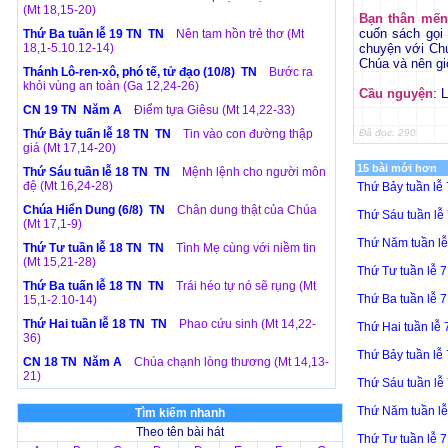
(Mt 18,15-20)
Bạn thân mến
cuốn sách gọi 
Thứ Ba tuần lễ 19 TN TN
Nên tam hồn trẻ thơ (Mt
18,1-5.10.12-14)
chuyện với Ch
Chúa và nên gi
Thánh Lô-ren-xô, phó tế, tử đạo (10/8) TN
Bước ra
khỏi vùng an toàn (Ga 12,24-26)
Cầu nguyện
: 
CN 19 TN Năm A
Điểm tựa Giêsu (Mt 14,22-33)
Thứ Bảy tuấn lễ 18 TN TN
Tin vào con đường thập
Đã đọc: 290
giá (Mt 17,14-20)
15 bài mới hơn
Thứ Sáu tuần lễ 18 TN TN
Mệnh lệnh cho người môn
đệ (Mt 16,24-28)
Thứ Bảy tuần lễ
Chúa Hiển Dung (6/8) TN
Chân dung thật của Chúa
Thứ Sáu tuần lễ
(Mt 17,1-9)
Thứ Năm tuần l
Thứ Tư tuần lễ 18 TN TN
Tình Mẹ cùng với niềm tin
(Mt 15,21-28)
Thứ Tư tuần lễ 
Thứ Ba tuấn lễ 18 TN TN
Trái héo tự nó sẽ rụng (Mt
Thứ Ba tuần lễ 
15,1-2.10-14)
Thứ Hai tuần lễ 18 TN TN
Phao cứu sinh (Mt 14,22-
Thứ Hai tuần lễ
36)
Thứ Bảy tuần lễ
CN 18 TN Năm A
Chúa chạnh lòng thương (Mt 14,13-
21)
Thứ Sáu tuần lễ
Thứ Năm tuần l
Tìm kiếm nhanh
Theo tên bài hát
Thứ Tư tuần lễ 