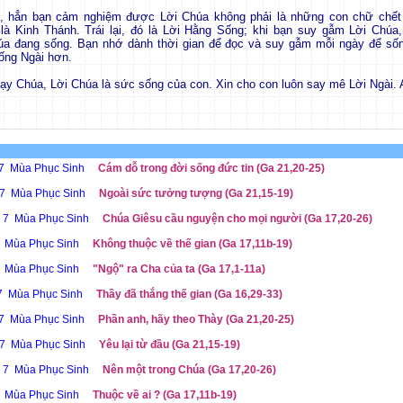
, hẳn bạn cảm nghiệm được Lời Chúa không phải là những con chữ chết
là Kinh Thánh. Trái lại, đó là Lời Hằng Sống; khi bạn suy gẫm Lời Chúa,
úa đang sống. Bạn nhớ dành thời gian để đọc và suy gẫm mỗi ngày để sống
ống Ngài hơn.
Lạy Chúa, Lời Chúa là sức sống của con. Xin cho con luôn say mê Lời Ngài.
 7 Mùa Phục Sinh
Cám dỗ trong đời sống đức tin (Ga 21,20-25)
 7 Mùa Phục Sinh
Ngoài sức tưởng tượng (Ga 21,15-19)
ễ 7 Mùa Phục Sinh
Chúa Giêsu cầu nguyện cho mọi người (Ga 17,20-26)
7 Mùa Phục Sinh
Không thuộc về thế gian (Ga 17,11b-19)
7 Mùa Phục Sinh
"Ngộ" ra Cha của ta (Ga 17,1-11a)
 7 Mùa Phục Sinh
Thầy đã thắng thế gian (Ga 16,29-33)
 7 Mùa Phục Sinh
Phần anh, hãy theo Thày (Ga 21,20-25)
 7 Mùa Phục Sinh
Yêu lại từ đầu (Ga 21,15-19)
ễ 7 Mùa Phục Sinh
Nên một trong Chúa (Ga 17,20-26)
7 Mùa Phục Sinh
Thuộc về ai ? (Ga 17,11b-19)