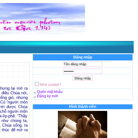
Đăng nhập
Nhớ cookie?
nhưng lại mở ra
Quên mật khẩu
 điều Chúa nói,
Đăng ký mới
iếng gió, nhưng
). Có “người môn
gười được Chúa
Hình thành viên
o chỗ người môn
-líp-phê: “Thầy
 như chúng ta,
 Chúa sống, ta
 thúc để mở ra