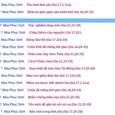
7 Mùa Phục Sinh
Tôn vinh tình yêu (Ga 17,1-11a)
 7 Mùa Phục Sinh
Bình an giữa gian nan khốn khó (Ga 16,29-33)
 7 Mùa Phục Sinh
Trắc nghiệm lòng mến (Ga 21,15-19)
ễ 7 Mùa Phục Sinh
Chúa Giêsu cầu nguyện ( Ga 17,20-)
7 Mùa Phục Sinh
Đăng Giả Hội (Ga 17,11b-19)
 7 Mùa Phục Sinh
Chúa Kitô đã thắng thế gian (Ga 16,29-33)
 7 Mùa Phục Sinh
Phần anh, hãy theo Thày (Ga 21,20-25)
 7 Mùa Phục Sinh
Cách Chúa chọn (Ga 21,15-19)
ễ 7 Mùa Phục Sinh
Hợp nhất để loan báo Tin Mừng (Ga 17,20-26)
7 Mùa Phục Sinh
Như sen giữa đầm lầy (Ga 17,11b-19)
7 Mùa Phục Sinh
Niềm vui được biết danh Cha (Ga 17,1-11a)
 7 Mùa Phục Sinh
Chúa đã thắng thế gian (Ga 16,29-33)
 7 Mùa Phục Sinh
Nhân chứng hôm nay (Ga 21,20-25)
 7 Mùa Phục Sinh
Yêu mến để gắn bó với sứ vụ (Ga 21,15-19)
ễ 7 Mùa Phục Sinh
Nên một trong tình yêu (Ga 17,20-26)