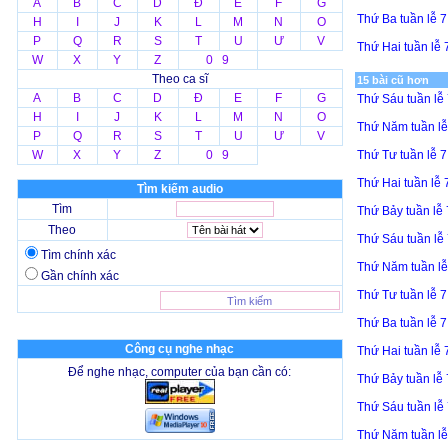
A
B
C
D
Đ
E
F
G
Thứ Ba tuần lễ 
H
I
J
K
L
M
N
O
P
Q
R
S
T
U
Ư
V
Thứ Hai tuần lễ
W
X
Y
Z
0 9
Theo ca sĩ
15 bài cũ hơn
A
B
C
D
Đ
E
F
G
Thứ Sáu tuần lễ
H
I
J
K
L
M
N
O
Thứ Năm tuần l
P
Q
R
S
T
U
Ư
V
W
X
Y
Z
0 9
Thứ Tư tuần lễ 
Thứ Hai tuần lễ
Tìm kiếm audio
Tìm
Thứ Bảy tuần lễ
Theo
Thứ Sáu tuần lễ
Tìm chính xác
Thứ Năm tuần l
Gần chính xác
Thứ Tư tuần lễ 
Thứ Ba tuần lễ 
Công cụ nghe nhạc
Thứ Hai tuần lễ
Để nghe nhạc, computer của bạn cần có:
Thứ Bảy tuần lễ
Thứ Sáu tuần lễ
Thứ Năm tuần l