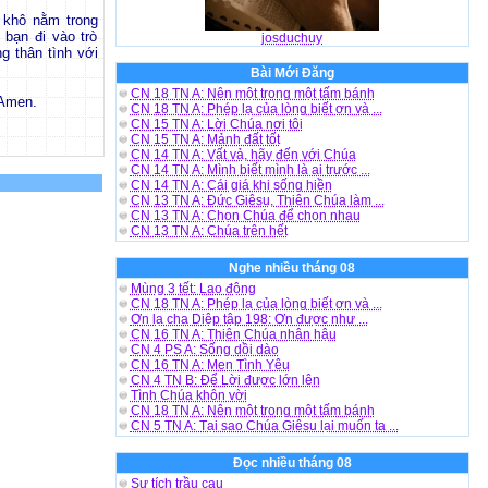
 khô nằm trong
 bạn đi vào trò
josduchuy
 thân tình với
Bài Mới Đăng
CN 18 TN A: Nên một trong một tấm bánh
 Amen.
CN 18 TN A: Phép lạ của lòng biết ơn và ...
CN 15 TN A: Lời Chúa nơi tôi
CN 15 TN A: Mảnh đất tốt
CN 14 TN A: Vất vả, hãy đến với Chúa
CN 14 TN A: Mình biết mình là ai trước ...
CN 14 TN A: Cái giá khi sống hiền
CN 13 TN A: Đức Giêsu, Thiên Chúa làm ...
CN 13 TN A: Chọn Chúa để chọn nhau
CN 13 TN A: Chúa trên hết
Nghe nhiều tháng 08
Mùng 3 tết: Lao động
CN 18 TN A: Phép lạ của lòng biết ơn và ...
Ơn lạ cha Diệp tập 198: Ơn được như ...
CN 16 TN A: Thiên Chúa nhân hậu
CN 4 PS A: Sống dồi dào
CN 16 TN A: Men Tình Yêu
CN 4 TN B: Để Lời được lớn lên
Tình Chúa khôn vời
CN 18 TN A: Nên một trong một tấm bánh
CN 5 TN A: Tại sao Chúa Giêsu lại muốn ta ...
Đọc nhiều tháng 08
Sự tích trầu cau