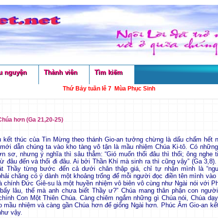
u nguyện
Thành viên
Tìm kiếm
Thứ Bảy tuần lễ 7 Mùa Phục Sinh
Chúa hơn (Ga 21,20-25)
u kết thúc của Tin Mừng theo thánh Gio-an tưởng chừng là dấu chấm hết 
mới dẫn chúng ta vào kho tàng vô tận là mầu nhiệm Chúa Ki-tô. Có những
ơn sơ, nhưng ý nghĩa thì sâu thẳm: “Gió muốn thổi đâu thì thổi; ông nghe t
từ đâu đến và thổi đi đâu. Ai bởi Thần Khí mà sinh ra thì cũng vậy” (Ga 3,8
sát Thầy từng bước đến cả dưới chân thập giá, chỉ tự nhận mình là “n
hải chăng có ý dành một khoảng trống để mỗi người đọc điền tên mình và
à chính Đức Giê-su là một huyền nhiệm vô biên vô cùng như Ngài nói với Phi
bấy lâu, thế mà anh chưa biết Thầy ư?” Chúa mang thân phận con người
 chính Con Một Thiên Chúa. Càng chiêm ngắm những gì Chúa nói, Chúa dạy,
ào mầu nhiệm và càng gần Chúa hơn để giống Ngài hơn. Phúc Âm Gio-an kết
như vậy.