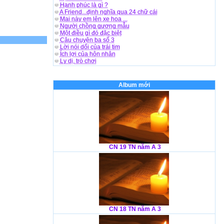
Hạnh phúc là gì ?
A Friend...định nghĩa qua 24 chữ cái
Mai này em lên xe hoa ...
Người chồng gương mẫu
Một điều gì đó đặc biệt
Câu chuyện ba số 3
Lời nói dối của trái tim
Ích lợi của hôn nhân
Ly dị, trò chơi
Album mới
CN 19 TN năm A 3
CN 18 TN năm A 3