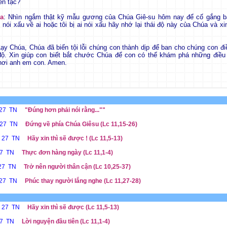
ên tạc?
a
: Nhìn ngắm thật kỹ mẫu gương của Chúa Giê-su hôm nay để cố gắng b
h nói xấu về ai hoặc tôi bị ai nói xấu hãy nhớ lại thái độ này của Chúa và 
ạy Chúa, Chúa đã biến tội lỗi chúng con thành dịp để ban cho chúng con điề
độ. Xin giúp con biết bắt chước Chúa để con có thể khám phá những điều 
nơi anh em con. Amen.
 27 TN
"Đúng hơn phải nói rằng...""
ễ 27 TN
Đứng về phía Chúa Giêsu (Lc 11,15-26)
ễ 27 TN
Hãy xin thì sẽ được ! (Lc 11,5-13)
27 TN
Thực đơn hàng ngày (Lc 11,1-4)
 27 TN
Trở nên người thân cận (Lc 10,25-37)
 27 TN
Phúc thay người lắng nghe (Lc 11,27-28)
ễ 27 TN
Hãy xin thì sẽ được (Lc 11,5-13)
27 TN
Lời nguyện đầu tiên (Lc 11,1-4)