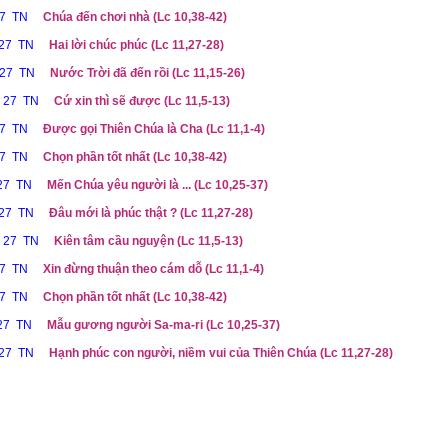
27 TN
Chúa đến chơi nhà (Lc 10,38-42)
 27 TN
Hai lời chúc phúc (Lc 11,27-28)
 27 TN
Nước Trời đã đến rồi (Lc 11,15-26)
ễ 27 TN
Cứ xin thì sẽ được (Lc 11,5-13)
27 TN
Được gọi Thiên Chúa là Cha (Lc 11,1-4)
27 TN
Chọn phần tốt nhất (Lc 10,38-42)
 27 TN
Mến Chúa yêu người là ... (Lc 10,25-37)
 27 TN
Đâu mới là phúc thật ? (Lc 11,27-28)
ễ 27 TN
Kiên tâm cầu nguyện (Lc 11,5-13)
27 TN
Xin đừng thuận theo cám dỗ (Lc 11,1-4)
27 TN
Chọn phần tốt nhất (Lc 10,38-42)
 27 TN
Mẫu gương người Sa-ma-ri (Lc 10,25-37)
 27 TN
Hạnh phúc con người, niềm vui của Thiên Chúa (Lc 11,27-28)