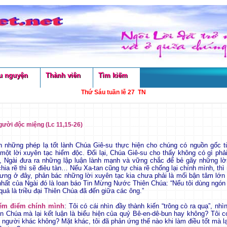
u nguyện
Thành viên
Tìm kiếm
Thứ Sáu tuần lễ 27 TN
ười độc miệng (Lc 11,15-26)
n những phép lạ tốt lành Chúa Giê-su thực hiện cho chúng có nguồn gốc t
 một lời xuyên tạc hiểm độc. Đối lại, Chúa Giê-su cho thấy không có gì phả
, Ngài đưa ra những lập luận lành mạnh và vững chắc để bẻ gãy những lời
ia rẽ thì sẽ điêu tàn… Nếu Xa-tan cũng tự chia rẽ chống lại chính mình, thì
ng ở đây, phản bác những lời xuyên tạc kia chưa phải là mối bận tâm lớn
nhất của Ngài đó là loan báo Tin Mừng Nước Thiên Chúa: “Nếu tôi dùng ngón
quả là triều đại Thiên Chúa đã đến giữa các ông.”
iểm điểm chính mình
: Tôi có cái nhìn đầy thành kiến “trông cò ra quạ”, nh
 Chúa mà lại kết luận là biểu hiện của quỷ Bê-en-dê-bun hay không? Tôi 
 người khác không? Mặt khác, tôi đã phản ứng thế nào khi làm điều tốt mà lạ