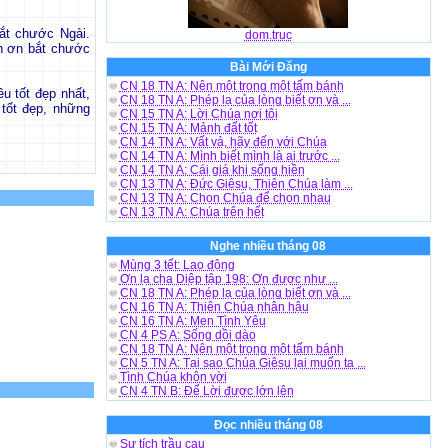
ắt chước Ngài.
dom.truc
xin ơn bắt chước
Bài Mới Đăng
CN 18 TN A: Nên một trong một tấm bánh
u tốt đẹp nhất,
CN 18 TN A: Phép lạ của lòng biết ơn và ...
tốt đẹp, những
CN 15 TN A: Lời Chúa nơi tôi
CN 15 TN A: Mảnh đất tốt
CN 14 TN A: Vất vả, hãy đến với Chúa
CN 14 TN A: Mình biết mình là ai trước ...
CN 14 TN A: Cái giá khi sống hiền
CN 13 TN A: Đức Giêsu, Thiên Chúa làm ...
CN 13 TN A: Chọn Chúa để chọn nhau
CN 13 TN A: Chúa trên hết
Nghe nhiều tháng 08
Mùng 3 tết: Lao động
Ơn lạ cha Diệp tập 198: Ơn được như ...
CN 18 TN A: Phép lạ của lòng biết ơn và ...
CN 16 TN A: Thiên Chúa nhân hậu
CN 16 TN A: Men Tình Yêu
CN 4 PS A: Sống dồi dào
CN 18 TN A: Nên một trong một tấm bánh
CN 5 TN A: Tại sao Chúa Giêsu lại muốn ta ...
Tình Chúa khôn vời
CN 4 TN B: Để Lời được lớn lên
Đọc nhiều tháng 08
Sự tích trầu cau