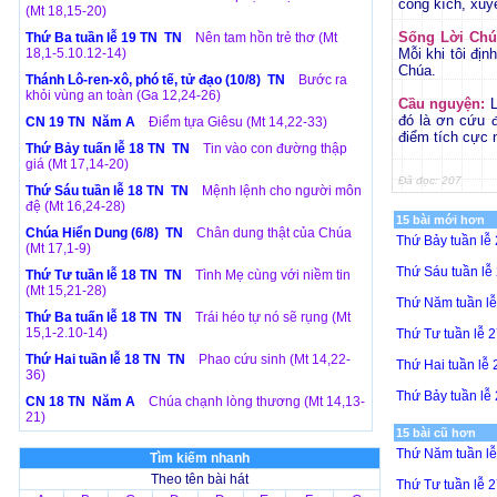
công kích, xuy
(Mt 18,15-20)
Sống Lời Chú
Thứ Ba tuần lễ 19 TN TN
Nên tam hồn trẻ thơ (Mt
18,1-5.10.12-14)
Mỗi khi tôi địn
Chúa.
Thánh Lô-ren-xô, phó tế, tử đạo (10/8) TN
Bước ra
khỏi vùng an toàn (Ga 12,24-26)
Cầu nguyện:
L
đó là ơn cứu 
CN 19 TN Năm A
Điểm tựa Giêsu (Mt 14,22-33)
điểm tích cực 
Thứ Bảy tuấn lễ 18 TN TN
Tin vào con đường thập
giá (Mt 17,14-20)
Đã đọc: 207
Thứ Sáu tuần lễ 18 TN TN
Mệnh lệnh cho người môn
đệ (Mt 16,24-28)
15 bài mới hơn
Chúa Hiển Dung (6/8) TN
Chân dung thật của Chúa
Thứ Bảy tuần lễ
(Mt 17,1-9)
Thứ Sáu tuần l
Thứ Tư tuần lễ 18 TN TN
Tình Mẹ cùng với niềm tin
(Mt 15,21-28)
Thứ Năm tuần l
Thứ Ba tuấn lễ 18 TN TN
Trái héo tự nó sẽ rụng (Mt
15,1-2.10-14)
Thứ Tư tuần lễ 
Thứ Hai tuần lễ 18 TN TN
Phao cứu sinh (Mt 14,22-
Thứ Hai tuần lễ
36)
Thứ Bảy tuần lễ
CN 18 TN Năm A
Chúa chạnh lòng thương (Mt 14,13-
21)
15 bài cũ hơn
Thứ Năm tuần l
Tìm kiếm nhanh
Theo tên bài hát
Thứ Tư tuần lễ 