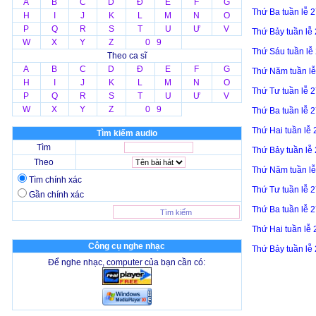
A
B
C
D
Đ
E
F
G
Thứ Ba tuần lễ 
H
I
J
K
L
M
N
O
P
Q
R
S
T
U
Ư
V
Thứ Bảy tuần lễ
W
X
Y
Z
0 9
Thứ Sáu tuần lễ
Theo ca sĩ
A
B
C
D
Đ
E
F
G
Thứ Năm tuần l
H
I
J
K
L
M
N
O
Thứ Tư tuần lễ 
P
Q
R
S
T
U
Ư
V
W
X
Y
Z
0 9
Thứ Ba tuần lễ 
Thứ Hai tuần lễ
Tìm kiếm audio
Tìm
Thứ Bảy tuần lễ
Theo
Thứ Năm tuần l
Tìm chính xác
Thứ Tư tuần lễ 
Gần chính xác
Thứ Ba tuần lễ 
Thứ Hai tuần lễ
Công cụ nghe nhạc
Thứ Bảy tuần lễ
Để nghe nhạc, computer của bạn cần có: