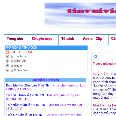
Trang chủ
Chuyên mục
Tủ sách
Audio - Clip
Cầ
MỞ RỘNG
|
THU GỌN
CÁC THỂ LOẠI
Thánh Ca
Nhạc Việt
Trước những ng
Audio
Phim - Video
Suy niệm
: Gá
bun, đó quả là
Suy niệm Tin Mừng
cách bình thản
Đức Mẹ Hồn Xác Lên Trời TN
Phúc cho người tin Lời
“Nước nào tự ch
Chúa (Lc 1,39-56)
sao được?” Như
trọng tâm duy 
Thứ Sáu tuần lễ 19 TN TN
Bậc sống nào cũng cao
mà trừ quỷ thì 
đẹp (Mt 19,3-12)
Thứ Năm tuần lễ 19 TN TN
Mắc nợ và được tha (Mt
Mời Bạn tự k
18,21-19,1)
của Nước Thiên
đoán ý xấu cho
Thứ Tư tuần lễ 19 TN TN
Chinh phục được anh em