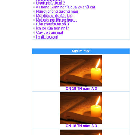
Hạnh phúc là gì ?
A Friend...định nghĩa qua 24 chữ cái
Người chồng gương mẫu
Một điều gì đó đặc biệt
Mai này em lên xe hoa ...
Câu chuyện ba số 3
Ích lợi của hôn nhân
Cây tre trăm mắt
Ly dị, trò chơi
Album mới
CN 19 TN năm A 3
CN 18 TN năm A 3