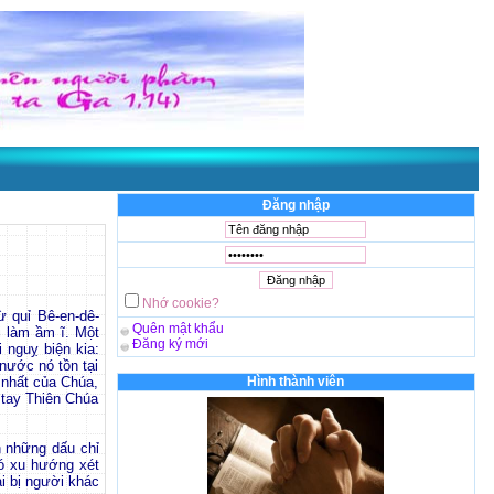
Đăng nhập
Nhớ cookie?
ừ quỉ Bê-en-dê-
Quên mật khẩu
i làm ầm ĩ. Một
Đăng ký mới
 nguỵ biện kia:
 nước nó tồn tại
 nhất của Chúa,
Hình thành viên
 tay Thiên Chúa
ìn những dấu chỉ
có xu hướng xét
i bị người khác