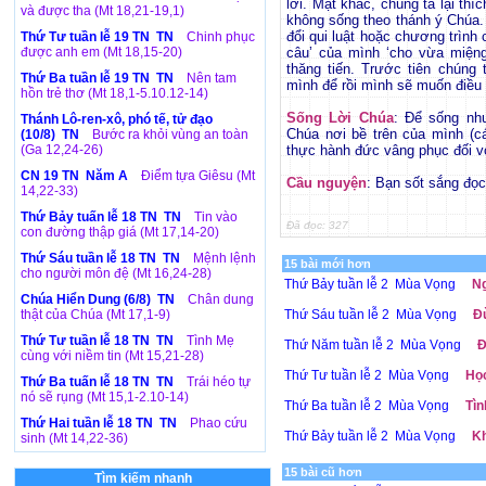
lời. Mặt khác, chúng ta lại th
và được tha (Mt 18,21-19,1)
không sống theo thánh ý Chúa. 
đổi qui luật hoặc chương trình 
Thứ Tư tuần lễ 19 TN TN
Chinh phục
được anh em (Mt 18,15-20)
câu’ của mình ‘cho vừa miệng
thăng tiến. Trước tiên chúng
Thứ Ba tuần lễ 19 TN TN
Nên tam
mình để rồi mình sẽ muốn điề
hồn trẻ thơ (Mt 18,1-5.10.12-14)
Sống Lời Chúa
: Để sống nh
Thánh Lô-ren-xô, phó tế, tử đạo
Chúa nơi bề trên của mình (c
(10/8) TN
Bước ra khỏi vùng an toàn
(Ga 12,24-26)
thực hành đức vâng phục đối vớ
CN 19 TN Năm A
Điểm tựa Giêsu (Mt
Cầu nguyện
: Bạn sốt sắng đọ
14,22-33)
Thứ Bảy tuấn lễ 18 TN TN
Tin vào
Đã đọc: 327
con đường thập giá (Mt 17,14-20)
Thứ Sáu tuần lễ 18 TN TN
Mệnh lệnh
15 bài mới hơn
cho người môn đệ (Mt 16,24-28)
Thứ Bảy tuần lễ 2 Mùa Vọng
Ng
Chúa Hiển Dung (6/8) TN
Chân dung
thật của Chúa (Mt 17,1-9)
Thứ Sáu tuần lễ 2 Mùa Vọng
Đừ
Thứ Tư tuần lễ 18 TN TN
Tình Mẹ
Thứ Năm tuần lễ 2 Mùa Vọng
Đ
cùng với niềm tin (Mt 15,21-28)
Thứ Tư tuần lễ 2 Mùa Vọng
Học
Thứ Ba tuấn lễ 18 TN TN
Trái héo tự
nó sẽ rụng (Mt 15,1-2.10-14)
Thứ Ba tuần lễ 2 Mùa Vọng
Tìn
Thứ Hai tuần lễ 18 TN TN
Phao cứu
Thứ Bảy tuần lễ 2 Mùa Vọng
Kh
sinh (Mt 14,22-36)
15 bài cũ hơn
Tìm kiếm nhanh