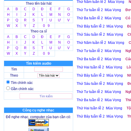
Thứ Năm tuần lễ 2 Mùa Vọng
N
Theo tên bài hát
A
B
C
D
Đ
E
F
G
Thứ Tư tuần lễ 2 Mùa Vọng
Đơn
H
I
J
K
L
M
N
O
Thứ Ba tuần lễ 2 Mùa Vọng
Có 
P
Q
R
S
T
U
Ư
V
W
X
Y
Z
0 9
Thứ Bảy tuần lễ 2 Mùa Vọng
Đấ
Theo ca sĩ
Thứ Sáu tuần lễ 2 Mùa Vọng
Ch
A
B
C
D
Đ
E
F
G
H
I
J
K
L
M
N
O
Thứ Năm tuần lễ 2 Mùa Vọng
C
P
Q
R
S
T
U
Ư
V
Thứ Tư tuần lễ 2 Mùa Vọng
Ngh
W
X
Y
Z
0 9
Thứ Ba tuần lễ 2 Mùa Vọng
Các
Tìm kiếm audio
Thứ Hai tuần lễ 2 Mùa Vọng
Lò
Tìm
Theo
Thứ Bảy tuần lễ 2 Mùa Vọng
Nh
Tìm chính xác
Thứ Sáu tuần lễ 2 Mùa Vọng
Đử
Gần chính xác
Thứ Tư tuần lễ 2 Mùa Vọng
Ngh
Thứ Ba tuần lễ 2 Mùa Vọng
Thi
Thứ Hai tuần lễ 2 Mùa Vọng
Tộ
Công cụ nghe nhạc
Thứ Bảy tuần lễ 2 Mùa Vọng
Th
Để nghe nhạc, computer của bạn cần có: