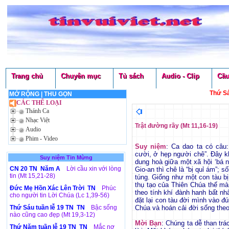
Trang chủ
Chuyên mục
Tủ sách
Audio - Clip
Cầu
Thứ Sá
MỞ RỘNG
|
THU GỌN
CÁC THỂ LOẠI
Thánh Ca
Nhạc Việt
Trật đường rầy (Mt 11,16-19)
Audio
Phim - Video
Suy niệm
: Ca dao ta có câu
cười, ở hẹp người chê”. Đây k
Suy niệm Tin Mừng
dung hoà giữa một xã hội ‘bá 
CN 20 TN Năm A
Lời cầu xin với lòng
Gio-an thì chê là “bị quỉ ám”; 
tin (Mt 15,21-28)
túng. Giống như một con tàu bị
thụ tạo của Thiên Chúa thế mà
Đức Mẹ Hồn Xác Lên Trời TN
Phúc
theo tính khí đành hanh bất nh
cho người tin Lời Chúa (Lc 1,39-56)
đặt lại con tàu đời mình vào 
Thứ Sáu tuần lễ 19 TN TN
Bậc sống
Chúa và hoán cải đời sống theo
nào cũng cao đẹp (Mt 19,3-12)
Mời Bạn
: Chúng ta dễ than tr
Thứ Năm tuần lễ 19 TN TN
Mắc nợ