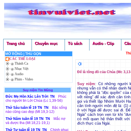
Trang chủ
Chuyên mục
Tủ sách
Audio - Clip
Cầu
Thứ
MỞ RỘNG
|
THU GỌN
CÁC THỂ LOẠI
Thánh Ca
Nhạc Việt
Để là tông đồ của Chúa (Mc 3,13
Audio
Phim - Video
Suy niệm
: Có những người 
nhưng vẫn có thể nhân danh Ng
Suy niệm Tin Mừng
không phải là “độc quyền” của 
Đức Mẹ Hồn Xác Lên Trời TN
Phúc
vết riêng” để xác định căn tí
cho người tin Lời Chúa (Lc 1,39-56)
gọi và thiết lập Nhóm Mười Hai
căn tính người môn đệ là: (1) 
Thứ Sáu tuần lễ 19 TN TN
Bậc sống
ở với Ngài để được sai đi. Để
nào cũng cao đẹp (Mt 19,3-12)
Ngài” cách trọn vẹn từ khi “đư
Thứ Năm tuần lễ 19 TN TN
Mắc nợ
có mối quan hệ thân thiết vớ
và được tha (Mt 18,21-19,1)
đích thực của Ngài.
Thứ Tư tuần lễ 19 TN TN
Chinh phục