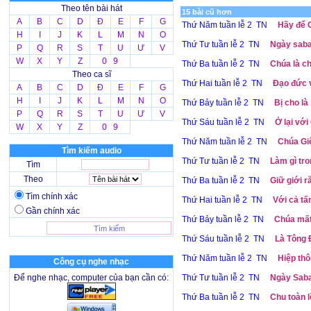
Theo tên bài hát
15 bài cũ hơn
A
B
C
D
Đ
E
F
G
Thứ Năm tuần lễ 2 TN
Hãy để C
H
I
J
K
L
M
N
O
Thứ Tư tuần lễ 2 TN
Ngày sabat
P
Q
R
S
T
U
Ư
V
W
X
Y
Z
0 9
Thứ Ba tuần lễ 2 TN
Chúa là ch
Theo ca sĩ
Thứ Hai tuần lễ 2 TN
Đạo đức v
A
B
C
D
Đ
E
F
G
H
I
J
K
L
M
N
O
Thứ Bảy tuần lễ 2 TN
Bị cho là
P
Q
R
S
T
U
Ư
V
Thứ Sáu tuần lễ 2 TN
Ở lại với
W
X
Y
Z
0 9
Thứ Năm tuần lễ 2 TN
Chúa Giê
Tìm kiếm audio
Thứ Tư tuần lễ 2 TN
Làm gì tro
Tìm
Theo
Thứ Ba tuần lễ 2 TN
Giữ giới r
Tìm chính xác
Thứ Hai tuần lễ 2 TN
Với cả tấ
Gần chính xác
Thứ Bảy tuần lễ 2 TN
Chúa mất 
Thứ Sáu tuần lễ 2 TN
Là Tông 
Thứ Năm tuần lễ 2 TN
Hiệp thô
Công cụ nghe nhạc
Để nghe nhạc, computer của bạn cần có:
Thứ Tư tuần lễ 2 TN
Ngày Sabat
Thứ Ba tuần lễ 2 TN
Chu toàn l