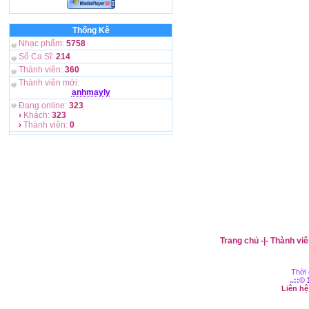
Thống Kê
Nhạc phẩm:
5758
Số Ca Sĩ:
214
Thành viên:
360
Thành viên mới:
anhmayly
Đang online:
323
›
Khách:
323
›
Thành viên:
0
Trang chủ
-|-
Thành viê
Thời 
..::©
Liên h