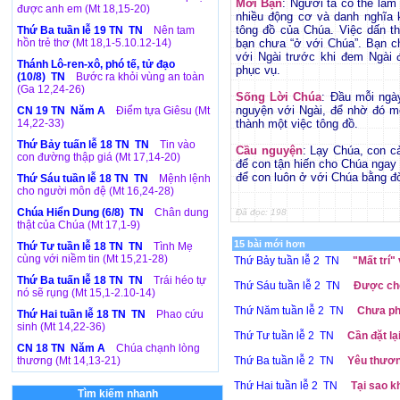
Mời Bạn
: Người ta có thể làm 
được anh em (Mt 18,15-20)
nhiều động cơ và danh nghĩa 
tông đồ của Chúa. Việc dấn th
Thứ Ba tuần lễ 19 TN TN
Nên tam
hồn trẻ thơ (Mt 18,1-5.10.12-14)
bạn chưa “ở với Chúa”. Bạn chỉ
với Ngài trước khi đem Ngài 
Thánh Lô-ren-xô, phó tế, tử đạo
phục vụ.
(10/8) TN
Bước ra khỏi vùng an toàn
(Ga 12,24-26)
Sống Lời Chúa
: Đầu mỗi ngà
nguyện với Ngài, để nhờ đó m
CN 19 TN Năm A
Điểm tựa Giêsu (Mt
14,22-33)
thành một việc tông đồ.
Thứ Bảy tuấn lễ 18 TN TN
Tin vào
Cầu nguyện
: Lạy Chúa, con c
con đường thập giá (Mt 17,14-20)
để con tận hiến cho Chúa ngay 
để con luôn ở với Chúa bằng đ
Thứ Sáu tuần lễ 18 TN TN
Mệnh lệnh
cho người môn đệ (Mt 16,24-28)
Chúa Hiển Dung (6/8) TN
Chân dung
Đã đọc: 198
thật của Chúa (Mt 17,1-9)
15 bài mới hơn
Thứ Tư tuần lễ 18 TN TN
Tình Mẹ
cùng với niềm tin (Mt 15,21-28)
Thứ Bảy tuần lễ 2 TN
"Mất trí"
Thứ Ba tuấn lễ 18 TN TN
Trái héo tự
Thứ Sáu tuần lễ 2 TN
Được chọ
nó sẽ rụng (Mt 15,1-2.10-14)
Thứ Năm tuần lễ 2 TN
Chưa phả
Thứ Hai tuần lễ 18 TN TN
Phao cứu
sinh (Mt 14,22-36)
Thứ Tư tuần lễ 2 TN
Cần đặt lại
CN 18 TN Năm A
Chúa chạnh lòng
thương (Mt 14,13-21)
Thứ Ba tuần lễ 2 TN
Yêu thương
Thứ Hai tuần lễ 2 TN
Tại sao k
Tìm kiếm nhanh