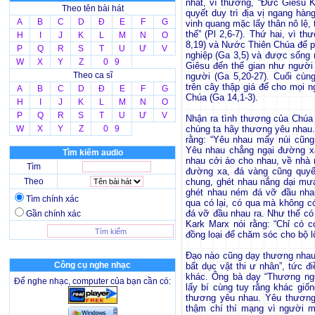
nhất, vì thương, “Đức Giêsu K
Theo tên bài hát
quyết duy trì địa vị ngang hàn
A
B
C
D
Đ
E
F
G
vinh quang mặc lấy thân nô lệ,
thế” (Pl 2,6-7). Thứ hai, vì 
H
I
J
K
L
M
N
O
8,19) và Nước Thiên Chúa để p
P
Q
R
S
T
U
Ư
V
nghiệp (Ga 3,5) và được sống 
W
X
Y
Z
0 9
Giêsu đến thế gian như người t
Theo ca sĩ
người (Ga 5,20-27). Cuối cùn
trên cây thập giá để cho mọi 
A
B
C
D
Đ
E
F
G
Chúa (Ga 14,1-3).
H
I
J
K
L
M
N
O
P
Q
R
S
T
U
Ư
V
Nhận ra tình thương của Chúa
W
X
Y
Z
0 9
chúng ta hãy thương yêu nhau
rằng: “Yêu nhau mấy núi cũng
Yêu nhau chẳng ngại đường xa
Tìm kiếm audio
nhau cởi áo cho nhau, về nhà 
Tìm
đường xa, đá vàng cũng quyế
Theo
chung, ghét nhau nắng dại mư
ghét nhau ném đá vỡ đầu nhau
Tìm chính xác
qua có lại, có qua mà không c
đá vỡ đầu nhau ra. Như thế có 
Gần chính xác
Kark Marx nói rằng: “Chỉ có 
đồng loại để chăm sóc cho bộ l
Đạo nào cũng dạy thương nhau:
Công cụ nghe nhạc
bất dục vật thi ư nhân”, tức 
khác. Ông bà dạy “Thương ng
Để nghe nhạc, computer của bạn cần có:
lấy bí cùng tuy rằng khác gi
thương yêu nhau. Yêu thương 
thậm chí thí mạng vì người m