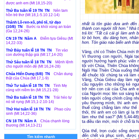
được anh em (Mt 18,15-20)
Thứ Ba tuần lễ 19 TN TN
Nên tam
hồn trẻ thơ (Mt 18,1-5.10.12-14)
Thánh Lô-ren-xô, phó tế, tử đạo
nhất là tôn giáo đưa anh đến 
(10/8) TN
Bước ra khỏi vùng an toàn
thành con người tốt hơn.” Nhà th
(Ga 12,24-26)
trả lời: “Tất cả cái gì làm anh 
từ bỏ hơn, dịu dàng hơn, nhâ
CN 19 TN Năm A
Điểm tựa Giêsu (Mt
hơn. Tôn giáo nào biến anh thành
14,22-33)
Thứ Bảy tuấn lễ 18 TN TN
Tin vào
Vâng, chỉ có Thiên Chúa mới t
con đường thập giá (Mt 17,14-20)
Vì thương con người, Ngài tạ
người hưởng hạnh phúc viên m
Thứ Sáu tuần lễ 18 TN TN
Mệnh lệnh
tội với Chúa, Thiên Chúa khôn
cho người môn đệ (Mt 16,24-28)
Ngôi Hai Thiên Chúa xuống thế
Chúa Hiển Dung (6/8) TN
Chân dung
để chuộc tội chúng ta và làm 
thật của Chúa (Mt 17,1-9)
Vâng, Chúa Giêsu dạy làm ngư
cầu nguyện cho những kẻ ng
Thứ Tư tuần lễ 18 TN TN
Tình Mẹ
trở nên con cái của Cha anh e
cùng với niềm tin (Mt 15,21-28)
của Người mọc lên soi sáng k
Thứ Ba tuấn lễ 18 TN TN
Trái héo tự
trên người công chính cũng nh
nó sẽ rụng (Mt 15,1-2.10-14)
yêu thương mình, thì anh em
thuế cũng chẳng làm như thế
Thứ Hai tuần lễ 18 TN TN
Phao cứu
thôi, thì anh em có làm gì lạ
sinh (Mt 14,22-36)
làm như thế sao?” (Mt 5,44-48
CN 18 TN Năm A
Chúa chạnh lòng
ta điều răn mới, mới ở chỗ là
thương (Mt 14,13-21)
Qủa thế, trọn cuộc sống dươn
đến chết và phục sinh, đượ
Tìm kiếm nhanh