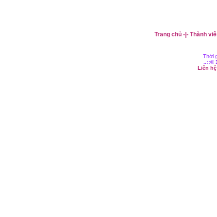
Trang chủ
-|-
Thành viê
Thời g
..::©
Liên h