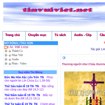
Trang chủ
Chuyên mục
Tủ sách
Audio - Clip
Cầu
MỞ RỘNG
|
THU GỌN
CÁC THỂ LOẠI
Tác giả: L
Thánh Ca
Nhạc Việt
Audio
Phim - Video
Thương người như Chúa thương
Suy niệm Tin Mừng
Đức Mẹ Hồn Xác Lên Trời TN
Phúc
cho người tin Lời Chúa (Lc 1,39-56)
Thứ Sáu tuần lễ 19 TN TN
Bậc sống
nào cũng cao đẹp (Mt 19,3-12)
Thứ Năm tuần lễ 19 TN TN
Mắc nợ
và được tha (Mt 18,21-19,1)
Thứ Tư tuần lễ 19 TN TN
Chinh phục