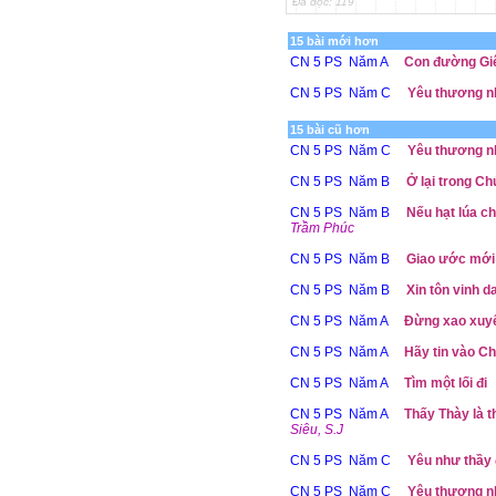
Đã đọc: 119
15 bài mới hơn
CN 5 PS Năm A
Con đường Giê
CN 5 PS Năm C
Yêu thương nh
15 bài cũ hơn
CN 5 PS Năm C
Yêu thương n
CN 5 PS Năm B
Ở lại trong Ch
CN 5 PS Năm B
Nếu hạt lúa ch
Trầm Phúc
CN 5 PS Năm B
Giao ước mới
CN 5 PS Năm B
Xin tôn vinh 
CN 5 PS Năm A
Đừng xao xuyế
CN 5 PS Năm A
Hãy tin vào C
CN 5 PS Năm A
Tìm một lối đi
CN 5 PS Năm A
Thấy Thày là 
Siêu, S.J
CN 5 PS Năm C
Yêu như thầy 
CN 5 PS Năm C
Yêu thương n