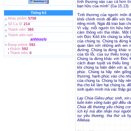
tình thương nào cao cả hơn tì
bạn hữu của mình” (Ga 15,13).
Thống Kê
Tình thương của người môn đệ
Nhạc phẩm:
5758
khỏi chính mình để đến với t
riêng mình, Ngài đã trao ban c
Số Ca Sĩ:
214
Vì vậy, mỗi người tín hữu hôm
Thành viên:
360
cảm thông với tha nhân. Một 
Thành viên mới:
với Ðức Kitô khi chúng ta sống
anhmayly
của chúng ta. Chúng ta đừng k
Đang online:
592
quan tâm với những anh em n
›
Khách:
592
đường. Chúng ta đừng khác vớ
›
Thành viên:
0
của tội lỗi, của sự thiếu trong
Chúng ta đừng khác với Ðức K
cách đoạn tuyệt và thiếu lòng
khi chúng ta hiện diện với ai,
phúc. Chúng ta hãy nên giống
thương, hạnh phúc vào cho nhâ
của chúng ta. Chúng ta hãy nê
tha cho kẻ làm hại chúng ta, đ
sinh quên mình mà vác thập gi
Lạy Chúa Giêsu phục sinh, xin
luôn kiên vững tuân giữ điều 
Chúa đã thương yêu chúng con 
ích kỷ mà đón nhận mọi người
sự yêu thương, tha thứ và hy
Alleluia.