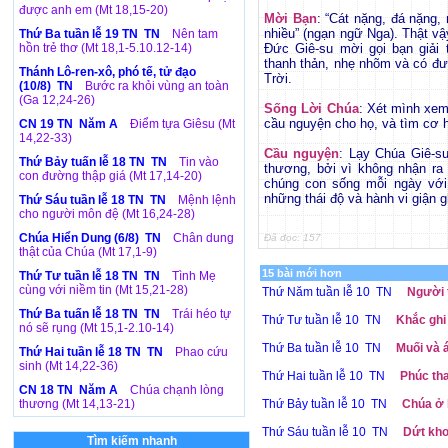
được anh em (Mt 18,15-20)
Mời Bạn
: “Cát nặng, đá nặng
nhiều” (ngạn ngữ Nga). Thật vậ
Thứ Ba tuần lễ 19 TN TN
Nên tam
hồn trẻ thơ (Mt 18,1-5.10.12-14)
Đức Giê-su mời gọi bạn giải 
thanh thản, nhẹ nhõm và có đ
Thánh Lô-ren-xô, phó tế, tử đạo
Trời.
(10/8) TN
Bước ra khỏi vùng an toàn
(Ga 12,24-26)
Sống Lời Chúa
: Xét mình xem
cầu nguyện cho họ, và tìm cơ h
CN 19 TN Năm A
Điểm tựa Giêsu (Mt
14,22-33)
Cầu nguyện
: Lạy Chúa Giê-su
Thứ Bảy tuấn lễ 18 TN TN
Tin vào
thương, bởi vì không nhận ra
con đường thập giá (Mt 17,14-20)
chúng con sống mỗi ngày với 
những thái độ và hành vi giận 
Thứ Sáu tuần lễ 18 TN TN
Mệnh lệnh
cho người môn đệ (Mt 16,24-28)
Chúa Hiển Dung (6/8) TN
Chân dung
Đã đọc: 157
thật của Chúa (Mt 17,1-9)
15 bài mới hơn
Thứ Tư tuần lễ 18 TN TN
Tình Mẹ
cùng với niềm tin (Mt 15,21-28)
Thứ Năm tuần lễ 10 TN
Người 
Thứ Ba tuấn lễ 18 TN TN
Trái héo tự
Thứ Tư tuần lễ 10 TN
Khắc ghi 
nó sẽ rụng (Mt 15,1-2.10-14)
Thứ Ba tuần lễ 10 TN
Muối và 
Thứ Hai tuần lễ 18 TN TN
Phao cứu
sinh (Mt 14,22-36)
Thứ Hai tuần lễ 10 TN
Phúc tha
CN 18 TN Năm A
Chúa chạnh lòng
thương (Mt 14,13-21)
Thứ Bảy tuần lễ 10 TN
Chúa ở 
Thứ Sáu tuần lễ 10 TN
Dứt kho
Tìm kiếm nhanh