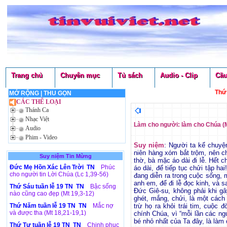
Trang chủ
Chuyên mục
Tủ sách
Audio - Clip
Cầu
Thứ
MỞ RỘNG
|
THU GỌN
CÁC THỂ LOẠI
Thánh Ca
Nhạc Việt
Làm cho người: làm cho Chúa (M
Audio
Phim - Video
Suy niệm
: Người ta kể chuyệ
niên hàng xóm bắt trộm, nên c
Suy niệm Tin Mừng
thờ, bà mặc áo dài đi lễ. Hết c
Đức Mẹ Hồn Xác Lên Trời TN
Phúc
áo dài, để tiếp tục chửi tập h
cho người tin Lời Chúa (Lc 1,39-56)
đang diễn ra trong cuộc sống, 
anh em, để đi lễ đọc kinh, và s
Thứ Sáu tuần lễ 19 TN TN
Bậc sống
Đức Giê-su, không phải khi gâ
nào cũng cao đẹp (Mt 19,3-12)
ghét, mắng, chửi, là một cách 
Thứ Năm tuần lễ 19 TN TN
Mắc nợ
trừ họ ra khỏi trái tim, cuộc đ
và được tha (Mt 18,21-19,1)
chính Chúa, vì “mỗi lần các n
bé nhỏ nhất của Ta đây, là làm 
Thứ Tư tuần lễ 19 TN TN
Chinh phục