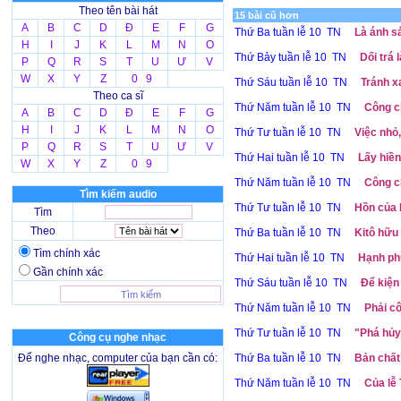
Theo tên bài hát
15 bài cũ hơn
A
B
C
D
Đ
E
F
G
Thứ Ba tuần lễ 10 TN
Là ánh sá
H
I
J
K
L
M
N
O
Thứ Bảy tuần lễ 10 TN
Dối trá 
P
Q
R
S
T
U
Ư
V
W
X
Y
Z
0 9
Thứ Sáu tuần lễ 10 TN
Tránh xa
Theo ca sĩ
Thứ Năm tuần lễ 10 TN
Công c
A
B
C
D
Đ
E
F
G
H
I
J
K
L
M
N
O
Thứ Tư tuần lễ 10 TN
Việc nhỏ,
P
Q
R
S
T
U
Ư
V
Thứ Hai tuần lễ 10 TN
Lấy hiền
W
X
Y
Z
0 9
Thứ Năm tuần lễ 10 TN
Công ch
Tìm kiếm audio
Thứ Tư tuần lễ 10 TN
Hồn của l
Tìm
Theo
Thứ Ba tuần lễ 10 TN
Kitô hữu 
Tìm chính xác
Thứ Hai tuần lễ 10 TN
Hạnh phú
Gần chính xác
Thứ Sáu tuần lễ 10 TN
Để kiện 
Thứ Năm tuần lễ 10 TN
Phải cô
Thứ Tư tuần lễ 10 TN
"Phá hủy
Công cụ nghe nhạc
Để nghe nhạc, computer của bạn cần có:
Thứ Ba tuần lễ 10 TN
Bản chất
Thứ Năm tuần lễ 10 TN
Của lễ 