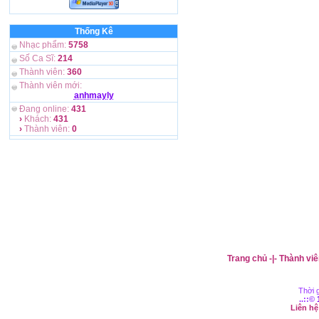
Thống Kê
Nhạc phẩm:
5758
Số Ca Sĩ:
214
Thành viên:
360
Thành viên mới:
anhmayly
Đang online:
431
›
Khách:
431
›
Thành viên:
0
Trang chủ
-|-
Thành viê
Thời g
..::©
Liên h