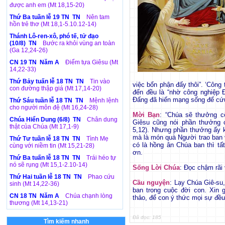
được anh em (Mt 18,15-20)
Thứ Ba tuần lễ 19 TN TN
Nên tam
hồn trẻ thơ (Mt 18,1-5.10.12-14)
Thánh Lô-ren-xô, phó tế, tử đạo
(10/8) TN
Bước ra khỏi vùng an toàn
(Ga 12,24-26)
CN 19 TN Năm A
Điểm tựa Giêsu (Mt
14,22-33)
Thứ Bảy tuấn lễ 18 TN TN
Tin vào
việc bổn phận đấy thôi”. ‘Công
con đường thập giá (Mt 17,14-20)
đến đều là “nhờ công nghiệp 
Đấng đã hiến mạng sống để cứu
Thứ Sáu tuần lễ 18 TN TN
Mệnh lệnh
cho người môn đệ (Mt 16,24-28)
Mời Bạn
: “Chúa sẽ thưởng c
Chúa Hiển Dung (6/8) TN
Chân dung
Giêsu cũng nói phần thưởng c
thật của Chúa (Mt 17,1-9)
5,12). Nhưng phần thưởng ấy k
mà là món quà Người trao ban v
Thứ Tư tuần lễ 18 TN TN
Tình Mẹ
có là hồng ân Chúa ban thì tất
cùng với niềm tin (Mt 15,21-28)
ơn.
Thứ Ba tuấn lễ 18 TN TN
Trái héo tự
nó sẽ rụng (Mt 15,1-2.10-14)
Sống Lời Chúa
: Đọc chậm rãi
Thứ Hai tuần lễ 18 TN TN
Phao cứu
Cầu nguyện
: Lạy Chúa Giê-su
sinh (Mt 14,22-36)
ban trong cuộc đời con. Xin 
CN 18 TN Năm A
Chúa chạnh lòng
thảo, để con ý thức mọi sự đề
thương (Mt 14,13-21)
Đã đọc: 185
Tìm kiếm nhanh