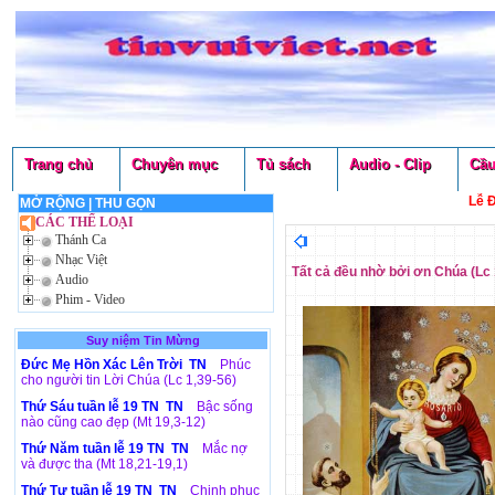
Trang chủ
Chuyên mục
Tủ sách
Audio - Clip
Cầu
Lễ 
MỞ RỘNG
|
THU GỌN
CÁC THỂ LOẠI
Thánh Ca
Nhạc Việt
Tất cả đều nhờ bởi ơn Chúa (Lc 
Audio
Phim - Video
Suy niệm Tin Mừng
Đức Mẹ Hồn Xác Lên Trời TN
Phúc
cho người tin Lời Chúa (Lc 1,39-56)
Thứ Sáu tuần lễ 19 TN TN
Bậc sống
nào cũng cao đẹp (Mt 19,3-12)
Thứ Năm tuần lễ 19 TN TN
Mắc nợ
và được tha (Mt 18,21-19,1)
Thứ Tư tuần lễ 19 TN TN
Chinh phục