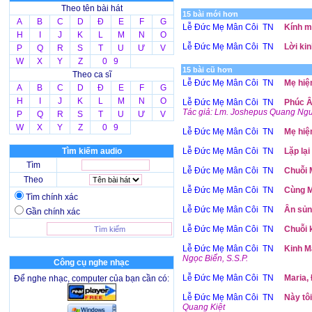
Theo tên bài hát
15 bài mới hơn
A
B
C
D
Đ
E
F
G
Lễ Đức Mẹ Mân Côi TN
Kính m
H
I
J
K
L
M
N
O
Lễ Đức Mẹ Mân Côi TN
Lời ki
P
Q
R
S
T
U
Ư
V
W
X
Y
Z
0 9
15 bài cũ hơn
Theo ca sĩ
Lễ Đức Mẹ Mân Côi TN
Mẹ hiệ
A
B
C
D
Đ
E
F
G
H
I
J
K
L
M
N
O
Lễ Đức Mẹ Mân Côi TN
Phúc Â
Tác giả: Lm. Joshepus Quang Ng
P
Q
R
S
T
U
Ư
V
W
X
Y
Z
0 9
Lễ Đức Mẹ Mân Côi TN
Mẹ hiệ
Tìm kiếm audio
Lễ Đức Mẹ Mân Côi TN
Lặp lại
Tìm
Lễ Đức Mẹ Mân Côi TN
Chuỗi 
Theo
Lễ Đức Mẹ Mân Côi TN
Cùng M
Tìm chính xác
Lễ Đức Mẹ Mân Côi TN
Ân sủn
Gần chính xác
Lễ Đức Mẹ Mân Côi TN
Chuỗi 
Lễ Đức Mẹ Mân Côi TN
Kinh M
Ngọc Biển, S.S.P.
Công cụ nghe nhạc
Lễ Đức Mẹ Mân Côi TN
Maria,
Để nghe nhạc, computer của bạn cần có:
Lễ Đức Mẹ Mân Côi TN
Này tôi
Quang Kiệt