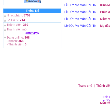
Lễ Đức Mẹ Mân Côi TN
Kinh M
Thống Kê
Lễ Đức Mẹ Mân Côi TN
Phúc đ
Nhạc phẩm:
5758
Lễ Đức Mẹ Mân Côi TN
Niềm v
Số Ca Sĩ:
214
Thành viên:
360
Lễ Đức Mẹ Mân Côi TN
Mẹ đầy
Thành viên mới:
anhmayly
Đang online:
368
›
Khách:
368
›
Thành viên:
0
Trang chủ
-|-
Thành viê
Thời g
..::©
Liên h