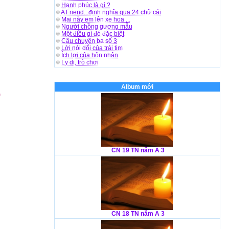
Hạnh phúc là gì ?
A Friend...định nghĩa qua 24 chữ cái
Mai này em lên xe hoa ...
Người chồng gương mẫu
Một điều gì đó đặc biệt
Câu chuyện ba số 3
Lời nói dối của trái tim
Ích lợi của hôn nhân
Ly dị, trò chơi
Album mới
)
CN 19 TN năm A 3
CN 18 TN năm A 3