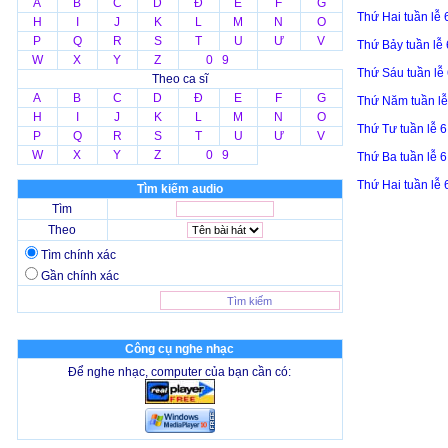
A
B
C
D
Đ
E
F
G
Thứ Hai tuần lễ
H
I
J
K
L
M
N
O
P
Q
R
S
T
U
Ư
V
Thứ Bảy tuần lễ
W
X
Y
Z
0 9
Thứ Sáu tuần lễ
Theo ca sĩ
A
B
C
D
Đ
E
F
G
Thứ Năm tuần l
H
I
J
K
L
M
N
O
Thứ Tư tuần lễ 
P
Q
R
S
T
U
Ư
V
W
X
Y
Z
0 9
Thứ Ba tuần lễ 
Thứ Hai tuần lễ
Tìm kiếm audio
Tìm
Theo
Tìm chính xác
Gần chính xác
Công cụ nghe nhạc
Để nghe nhạc, computer của bạn cần có: