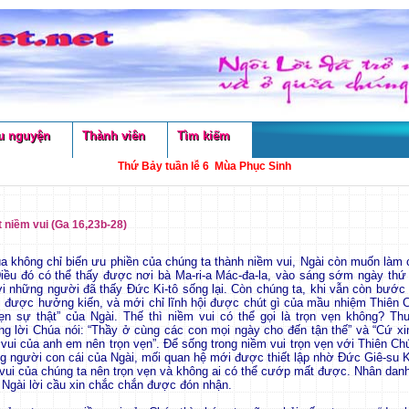
u nguyện
Thành viên
Tìm kiếm
Thứ Bảy tuần lễ 6 Mùa Phục Sinh
 niềm vui (Ga 16,23b-28)
úa không chỉ biến ưu phiền của chúng ta thành niềm vui, Ngài còn muốn làm 
Điều đó có thể thấy được nơi bà Ma-ri-a Mác-đa-la, vào sáng sớm ngày thứ 
i những người đã thấy Đức Ki-tô sống lại. Còn chúng ta, khi vẫn còn bước đ
 được hưởng kiến, và mới chỉ lĩnh hội được chút gì của mầu nhiệm Thiên
vẹn sự thật” của Ngài. Thế thì niềm vui có thể gọi là trọn vẹn không? T
ng lời Chúa nói: “Thầy ở cùng các con mọi ngày cho đến tận thế” và “Cứ xi
vui của anh em nên trọn vẹn”. Để sống trong niềm vui trọn vẹn với Thiên Ch
 người con cái của Ngài, mối quan hệ mới được thiết lập nhờ Đức Giê-su K
vui của chúng ta nên trọn vẹn và không ai có thể cướp mất được. Nhân danh
 Ngài lời cầu xin chắc chắn được đón nhận.