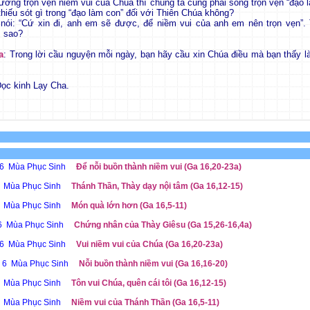
ưởng trọn vẹn niềm vui của Chúa thì chúng ta cũng phải sống trọn vẹn “đạo l
hiếu sót gì trong “đạo làm con” đối với Thiên Chúa không?
nói: “Cứ xin đi, anh em sẽ được, để niềm vui của anh em nên trọn vẹn”.
ì sao?
a
: Trong lời cầu nguyện mỗi ngày, bạn hãy cầu xin Chúa điều mà bạn thấy l
Đọc kinh Lạy Cha.
 6 Mùa Phục Sinh
Để nỗi buồn thành niềm vui (Ga 16,20-23a)
6 Mùa Phục Sinh
Thánh Thần, Thày dạy nội tâm (Ga 16,12-15)
6 Mùa Phục Sinh
Món quà lớn hơn (Ga 16,5-11)
 6 Mùa Phục Sinh
Chứng nhân của Thày Giêsu (Ga 15,26-16,4a)
 6 Mùa Phục Sinh
Vui niềm vui của Chúa (Ga 16,20-23a)
ễ 6 Mùa Phục Sinh
Nỗi buồn thành niềm vui (Ga 16,16-20)
6 Mùa Phục Sinh
Tôn vui Chúa, quên cái tôi (Ga 16,12-15)
6 Mùa Phục Sinh
Niềm vui của Thánh Thần (Ga 16,5-11)