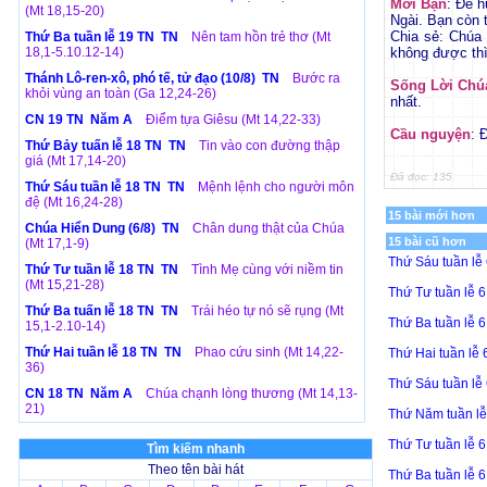
Mời Bạn
: Để h
(Mt 18,15-20)
Ngài. Bạn còn t
Chia sẻ: Chúa 
Thứ Ba tuần lễ 19 TN TN
Nên tam hồn trẻ thơ (Mt
18,1-5.10.12-14)
không được th
Thánh Lô-ren-xô, phó tế, tử đạo (10/8) TN
Bước ra
Sống Lời Chú
khỏi vùng an toàn (Ga 12,24-26)
nhất.
CN 19 TN Năm A
Điểm tựa Giêsu (Mt 14,22-33)
Cầu nguyện
: 
Thứ Bảy tuấn lễ 18 TN TN
Tin vào con đường thập
giá (Mt 17,14-20)
Đã đọc: 135
Thứ Sáu tuần lễ 18 TN TN
Mệnh lệnh cho người môn
đệ (Mt 16,24-28)
15 bài mới hơn
Chúa Hiển Dung (6/8) TN
Chân dung thật của Chúa
15 bài cũ hơn
(Mt 17,1-9)
Thứ Sáu tuần lễ
Thứ Tư tuần lễ 18 TN TN
Tình Mẹ cùng với niềm tin
(Mt 15,21-28)
Thứ Tư tuần lễ 
Thứ Ba tuấn lễ 18 TN TN
Trái héo tự nó sẽ rụng (Mt
Thứ Ba tuần lễ 
15,1-2.10-14)
Thứ Hai tuần lễ 18 TN TN
Phao cứu sinh (Mt 14,22-
Thứ Hai tuần lễ
36)
Thứ Sáu tuần lễ
CN 18 TN Năm A
Chúa chạnh lòng thương (Mt 14,13-
21)
Thứ Năm tuần l
Thứ Tư tuần lễ 
Tìm kiếm nhanh
Theo tên bài hát
Thứ Ba tuần lễ 