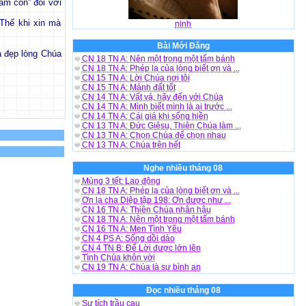
àm con” đối với
 Thế khi xin mà
ninh
Bài Mới Đăng
à đẹp lòng Chúa
CN 18 TN A: Nên một trong một tấm bánh
CN 18 TN A: Phép lạ của lòng biết ơn và ...
CN 15 TN A: Lời Chúa nơi tôi
CN 15 TN A: Mảnh đất tốt
CN 14 TN A: Vất vả, hãy đến với Chúa
CN 14 TN A: Mình biết mình là ai trước ...
CN 14 TN A: Cái giá khi sống hiền
CN 13 TN A: Đức Giêsu, Thiên Chúa làm ...
CN 13 TN A: Chọn Chúa để chọn nhau
CN 13 TN A: Chúa trên hết
Nghe nhiều tháng 08
Mùng 3 tết: Lao động
CN 18 TN A: Phép lạ của lòng biết ơn và ...
Ơn lạ cha Diệp tập 198: Ơn được như ...
CN 16 TN A: Thiên Chúa nhân hậu
CN 18 TN A: Nên một trong một tấm bánh
CN 16 TN A: Men Tình Yêu
CN 4 PS A: Sống dồi dào
CN 4 TN B: Để Lời được lớn lên
Tình Chúa khôn vời
CN 19 TN A: Chúa là sự bình an
Đọc nhiều tháng 08
Sự tích trầu cau