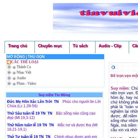
Trang chủ
Chuyên mục
Tủ sách
Audio - Clip
Cầ
MỞ RỘNG
|
THU GỌN
CÁC THỂ LOẠI
Thánh Ca
Nhạc Việt
Để trọn vẹn một
Audio
Phim - Video
Suy niệm
: Ch
nên trọn vẹn. 
Suy niệm Tin Mừng
hôm ấy, hay nơ
Đức Mẹ Hồn Xác Lên Trời TN
Phúc cho người tin Lời
chứ không phải
Chúa (Lc 1,39-56)
phải là “toàn 
nghiệm lại nhữ
Thứ Sáu tuần lễ 19 TN TN
Bậc sống nào cũng cao
được, để niềm 
đẹp (Mt 19,3-12)
sống như những
Thứ Năm tuần lễ 19 TN TN
Mắc nợ và được tha (Mt
Ngài, mà niềm 
18,21-19,1)
cầu xin và nhờ
Thứ Tư tuần lễ 19 TN TN
Chinh phục được anh em