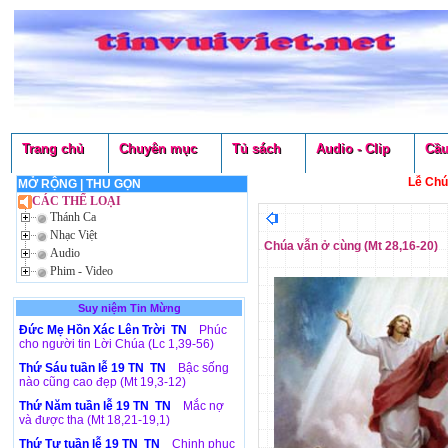
Trang chủ
Chuyên mục
Tủ sách
Audio - Clip
Cầu
Lễ Chú
MỞ RỘNG
|
THU GỌN
CÁC THỂ LOẠI
Thánh Ca
Nhạc Việt
Chúa vẫn ở cùng (Mt 28,16-20)
Audio
Phim - Video
Suy niệm Tin Mừng
Đức Mẹ Hồn Xác Lên Trời TN
Phúc
cho người tin Lời Chúa (Lc 1,39-56)
Thứ Sáu tuần lễ 19 TN TN
Bậc sống
nào cũng cao đẹp (Mt 19,3-12)
Thứ Năm tuần lễ 19 TN TN
Mắc nợ
và được tha (Mt 18,21-19,1)
Thứ Tư tuần lễ 19 TN TN
Chinh phục