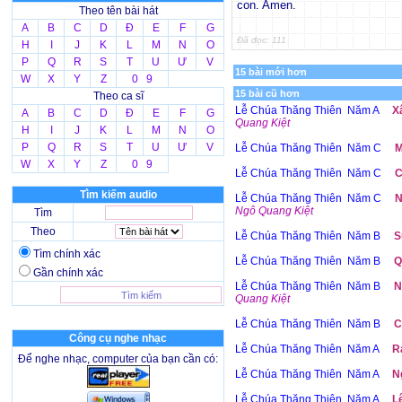
con. Amen.
Theo tên bài hát
A
B
C
D
Đ
E
F
G
Đã đọc: 111
H
I
J
K
L
M
N
O
P
Q
R
S
T
U
Ư
V
15 bài mới hơn
W
X
Y
Z
0 9
15 bài cũ hơn
Theo ca sĩ
Lễ Chúa Thăng Thiên Năm A
X
A
B
C
D
Đ
E
F
G
Quang Kiệt
H
I
J
K
L
M
N
O
P
Q
R
S
T
U
Ư
V
Lễ Chúa Thăng Thiên Năm C
M
W
X
Y
Z
0 9
Lễ Chúa Thăng Thiên Năm C
C
Tìm kiếm audio
Lễ Chúa Thăng Thiên Năm C
N
Ngô Quang Kiệt
Tìm
Theo
Lễ Chúa Thăng Thiên Năm B
S
Tìm chính xác
Lễ Chúa Thăng Thiên Năm B
Q
Gần chính xác
Lễ Chúa Thăng Thiên Năm B
N
Quang Kiệt
Lễ Chúa Thăng Thiên Năm B
C
Công cụ nghe nhạc
Lễ Chúa Thăng Thiên Năm A
R
Để nghe nhạc, computer của bạn cần có:
Lễ Chúa Thăng Thiên Năm A
N
Lễ Chúa Thăng Thiên Năm A
L