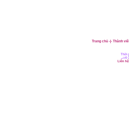
Trang chủ
-|-
Thành viê
Thời g
..::©
Liên h