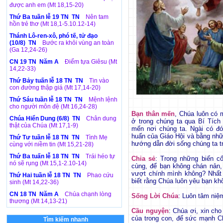
được anh em (Mt 18,15-20)
Thứ Ba tuần lễ 19 TN TN
Nên tam
hồn trẻ thơ (Mt 18,1-5.10.12-14)
Thánh Lô-ren-xô, phó tế, tử đạo
(10/8) TN
Bước ra khỏi vùng an toàn
(Ga 12,24-26)
CN 19 TN Năm A
Điểm tựa Giêsu (Mt
14,22-33)
Thứ Bảy tuấn lễ 18 TN TN
Tin vào
con đường thập giá (Mt 17,14-20)
Thứ Sáu tuần lễ 18 TN TN
Mệnh lệnh
cho người môn đệ (Mt 16,24-28)
Bạn thân mến
, Chúa luôn có 
Chúa Hiển Dung (6/8) TN
Chân dung
ở trong chúng ta qua Bí Tíc
thật của Chúa (Mt 17,1-9)
mến nơi chúng ta. Ngài có đó
huấn của Giáo Hội và bằng nh
Thứ Tư tuần lễ 18 TN TN
Tình Mẹ
hướng dẫn đời sống chúng ta tr
cùng với niềm tin (Mt 15,21-28)
Thứ Ba tuấn lễ 18 TN TN
Trái héo tự
Chia sẻ
: Trong những biến c
nó sẽ rụng (Mt 15,1-2.10-14)
cùng, để bạn không chán nản
vượt chính mình không? Nhất 
Thứ Hai tuần lễ 18 TN TN
Phao cứu
biết rằng Chúa luôn yêu bạn kh
sinh (Mt 14,22-36)
CN 18 TN Năm A
Chúa chạnh lòng
Sống Lời Chúa
: Luôn tâm niệ
thương (Mt 14,13-21)
Cầu nguyện
: Chúa ơi, xin ch
của trong con, để sức mạnh C
Tìm kiếm nhanh