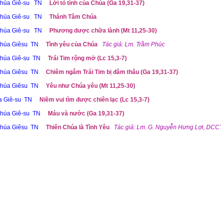
húa Giê-su TN
Lời tỏ tình của Chúa (Ga 19,31-37)
húa Giê-su TN
Thánh Tâm Chúa
húa Giê-su TN
Phương dược chữa lành (Mt 11,25-30)
húa Giêsu TN
Tình yêu của Chúa
Tác giả: Lm. Trầm Phúc
húa Giê-su TN
Trái Tim rộng mở (Lc 15,3-7)
húa Giêsu TN
Chiêm ngắm Trái Tim bị đâm thâu (Ga 19,31-37)
húa Giêsu TN
Yêu như Chúa yêu (Mt 11,25-30)
 Giê-su TN
Niềm vui tìm được chiên lạc (Lc 15,3-7)
húa Giê-su TN
Máu và nước (Ga 19,31-37)
húa Giêsu TN
Thiên Chúa là Tình Yêu
Tác giả: Lm. G. Nguyễn Hưng Lợi, DCC