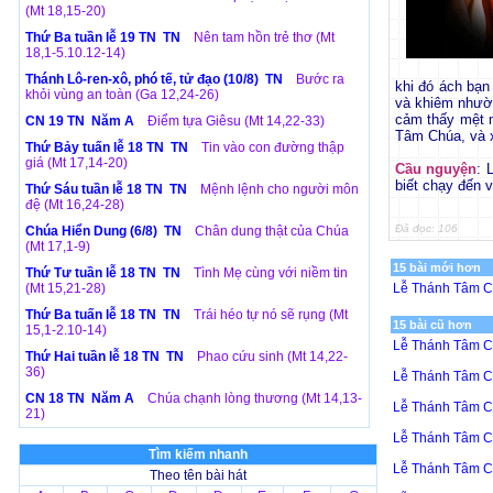
(Mt 18,15-20)
Thứ Ba tuần lễ 19 TN TN
Nên tam hồn trẻ thơ (Mt
18,1-5.10.12-14)
Thánh Lô-ren-xô, phó tế, tử đạo (10/8) TN
Bước ra
khi đó ách bạn
khỏi vùng an toàn (Ga 12,24-26)
và khiêm nhườn
cảm thấy mệt m
CN 19 TN Năm A
Điểm tựa Giêsu (Mt 14,22-33)
Tâm Chúa, và 
Thứ Bảy tuấn lễ 18 TN TN
Tin vào con đường thập
giá (Mt 17,14-20)
Cầu nguyện
: 
biết chạy đến 
Thứ Sáu tuần lễ 18 TN TN
Mệnh lệnh cho người môn
đệ (Mt 16,24-28)
Đã đọc: 106
Chúa Hiển Dung (6/8) TN
Chân dung thật của Chúa
(Mt 17,1-9)
15 bài mới hơn
Thứ Tư tuần lễ 18 TN TN
Tình Mẹ cùng với niềm tin
(Mt 15,21-28)
Lễ Thánh Tâm 
Thứ Ba tuấn lễ 18 TN TN
Trái héo tự nó sẽ rụng (Mt
15 bài cũ hơn
15,1-2.10-14)
Lễ Thánh Tâm C
Thứ Hai tuần lễ 18 TN TN
Phao cứu sinh (Mt 14,22-
36)
Lễ Thánh Tâm C
CN 18 TN Năm A
Chúa chạnh lòng thương (Mt 14,13-
Lễ Thánh Tâm C
21)
Lễ Thánh Tâm C
Tìm kiếm nhanh
Lễ Thánh Tâm C
Theo tên bài hát