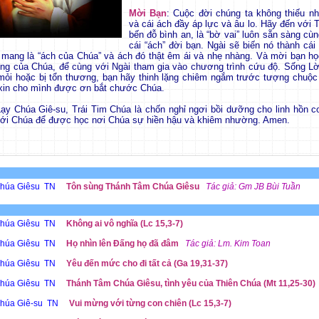
Mời Bạn
: Cuộc đời chúng ta không thiếu n
và cái ách đầy áp lực và âu lo. Hãy đến với 
bến đỗ bình an, là “bờ vai” luôn sẵn sàng cù
cái “ách” đời bạn. Ngài sẽ biến nó thành cái
 mang là “ách của Chúa” và ách đó thật êm ái và nhẹ nhàng. Và mời bạn học
g của Chúa, để cùng với Ngài tham gia vào chương trình cứu độ. Sống Lờ
ỏi hoặc bị tổn thương, bạn hãy thinh lặng chiêm ngắm trước tượng chuộc
xin cho mình được ơn bắt chước Chúa.
Lạy Chúa Giê-su, Trái Tim Chúa là chốn nghỉ ngơi bồi dưỡng cho linh hồn c
với Chúa để được học nơi Chúa sự hiền hậu và khiêm nhường. Amen.
Chúa Giêsu TN
Tôn sùng Thánh Tâm Chúa Giêsu
Tác giả: Gm JB Bùi Tuần
húa Giêsu TN
Không ai vô nghĩa (Lc 15,3-7)
húa Giêsu TN
Họ nhìn lên Đấng họ đã đâm
Tác giả: Lm. Kim Toan
húa Giêsu TN
Yêu đến mức cho đi tất cả (Ga 19,31-37)
húa Giêsu TN
Thánh Tâm Chúa Giêsu, tình yêu của Thiên Chúa (Mt 11,25-30)
húa Giê-su TN
Vui mừng với từng con chiên (Lc 15,3-7)