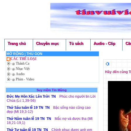
Trang chủ
Chuyên mục
Tủ sách
Audio - Clip
Cầ
MỞ RỘNG
|
THU GỌN
CÁC THỂ LOẠI
Thánh Ca
Nhạc Việt
Hãy đến cùng Tr
Audio
Phim - Video
Suy niệm Tin Mừng
Đức Mẹ Hồn Xác Lên Trời TN
Phúc cho người tin Lời
Chúa (Lc 1,39-56)
Thứ Sáu tuần lễ 19 TN TN
Bậc sống nào cũng cao
đẹp (Mt 19,3-12)
Thứ Năm tuần lễ 19 TN TN
Mắc nợ và được tha (Mt
18,21-19,1)
Thứ Tư tuần lễ 19 TN TN
Chinh phục được anh em