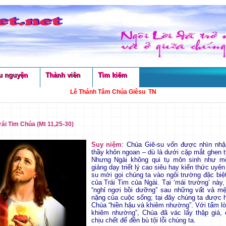
u nguyện
Thành viên
Tìm kiếm
Lễ Thánh Tâm Chúa Giêsu TN
ái Tim Chúa (Mt 11,25-30)
Suy niệm
: Chúa Giê-su vốn được nhìn nh
thầy khôn ngoan – dù là dưới cặp mắt ghen tỵ
Nhưng Ngài không qui tụ môn sinh như mộ
giảng dạy triết lý cao siêu hay kiến thức uyê
su mời gọi chúng ta vào ngôi trường đặc biệt
của Trái Tim của Ngài. Tại ‘mái trường’ này
“nghỉ ngơi bồi dưỡng” sau những vất vả mệ
nặng của cuộc sống; tại đây chúng ta được 
Chúa “hiền hậu và khiêm nhường”. Với tấm lò
khiêm nhường”, Chúa đã vác lấy thập giá, 
chịu chết để đền bù tội lỗi chúng ta.