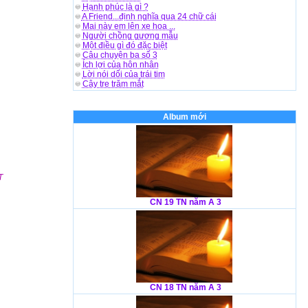
Hạnh phúc là gì ?
A Friend...định nghĩa qua 24 chữ cái
Mai này em lên xe hoa ...
Người chồng gương mẫu
Một điều gì đó đặc biệt
Câu chuyện ba số 3
Ích lợi của hôn nhân
Lời nói dối của trái tim
Cây tre trăm mắt
Album mới
T
CN 19 TN năm A 3
CN 18 TN năm A 3