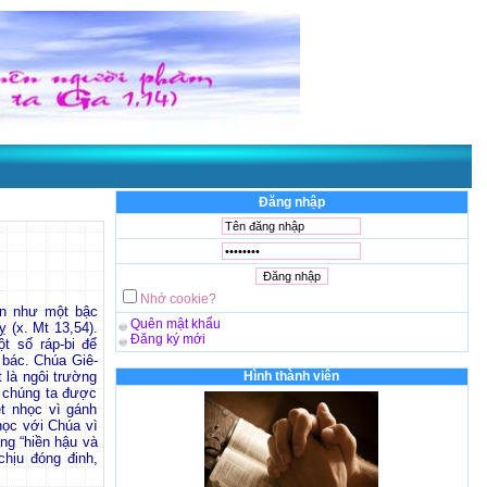
Đăng nhập
Nhớ cookie?
ận như một bậc
Quên mật khẩu
 (x. Mt 13,54).
Đăng ký mới
t số ráp-bi để
n bác. Chúa Giê-
 là ngôi trường
Hình thành viên
, chúng ta được
t nhọc vì gánh
học với Chúa vì
ng “hiền hậu và
chịu đóng đinh,