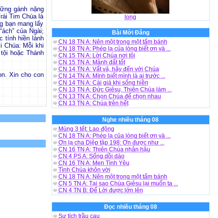
hững gánh nặng
Trái Tim Chúa là
long
ng bạn mang lấy
 “ách” của Ngài;
Bài Mới Đăng
 tính hiền lành
CN 18 TN A: Nên một trong một tấm bánh
i Chúa: Mỗi khi
CN 18 TN A: Phép lạ của lòng biết ơn và ...
 tội hoặc Thánh
CN 15 TN A: Lời Chúa nơi tôi
CN 15 TN A: Mảnh đất tốt
CN 14 TN A: Vất vả, hãy đến với Chúa
on. Xin cho con
CN 14 TN A: Mình biết mình là ai trước ...
CN 14 TN A: Cái giá khi sống hiền
CN 13 TN A: Đức Giêsu, Thiên Chúa làm ...
CN 13 TN A: Chọn Chúa để chọn nhau
CN 13 TN A: Chúa trên hết
Nghe nhiều tháng 08
Mùng 3 tết: Lao động
CN 18 TN A: Phép lạ của lòng biết ơn và ...
Ơn lạ cha Diệp tập 198: Ơn được như ...
CN 16 TN A: Thiên Chúa nhân hậu
CN 4 PS A: Sống dồi dào
CN 16 TN A: Men Tình Yêu
Tình Chúa khôn vời
CN 18 TN A: Nên một trong một tấm bánh
CN 5 TN A: Tại sao Chúa Giêsu lại muốn ta ...
CN 4 TN B: Để Lời được lớn lên
Đọc nhiều tháng 08
Sự tích trầu cau