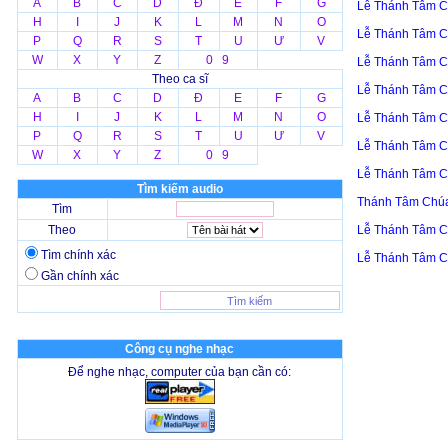
A
B
C
D
Đ
E
F
G
Lễ Thánh Tâm C
H
I
J
K
L
M
N
O
Lễ Thánh Tâm C
P
Q
R
S
T
U
Ư
V
W
X
Y
Z
0 9
Lễ Thánh Tâm C
Theo ca sĩ
Lễ Thánh Tâm C
A
B
C
D
Đ
E
F
G
H
I
J
K
L
M
N
O
Lễ Thánh Tâm C
P
Q
R
S
T
U
Ư
V
Lễ Thánh Tâm C
W
X
Y
Z
0 9
Lễ Thánh Tâm C
Tìm kiếm audio
Thánh Tâm Chúa
Tìm
Theo
Lễ Thánh Tâm C
Tìm chính xác
Lễ Thánh Tâm C
Gần chính xác
Công cụ nghe nhạc
Để nghe nhạc, computer của bạn cần có: