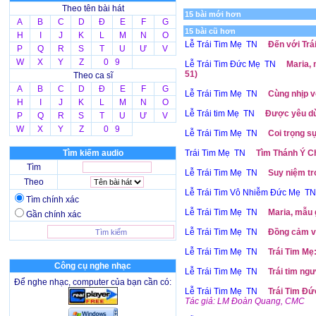
Theo tên bài hát
15 bài mới hơn
A
B
C
D
Đ
E
F
G
15 bài cũ hơn
H
I
J
K
L
M
N
O
Lễ Trái Tim Mẹ TN
Đến với Trá
P
Q
R
S
T
U
Ư
V
W
X
Y
Z
0 9
Lễ Trái Tim Đức Mẹ TN
Maria,
51)
Theo ca sĩ
A
B
C
D
Đ
E
F
G
Lễ Trái Tim Mẹ TN
Cùng nhịp v
H
I
J
K
L
M
N
O
Lễ Trái tim Mẹ TN
Được yêu dù 
P
Q
R
S
T
U
Ư
V
W
X
Y
Z
0 9
Lễ Trái Tim Mẹ TN
Coi trọng sự
Tìm kiếm audio
Trái Tim Mẹ TN
Tìm Thánh Ý Ch
Tìm
Lễ Trái Tim Mẹ TN
Suy niệm tr
Theo
Lễ Trái Tim Vô Nhiễm Đức Mẹ TN
Tìm chính xác
Lễ Trái Tim Mẹ TN
Maria, mẫu 
Gần chính xác
Lễ Trái Tim Mẹ TN
Đồng cảm vớ
Lễ Trái Tim Mẹ TN
Trái Tim Mẹ
Công cụ nghe nhạc
Lễ Trái Tim Mẹ TN
Trái tim ng
Để nghe nhạc, computer của bạn cần có:
Lễ Trái Tim Mẹ TN
Trái Tim Đứ
Tác giả: LM Đoàn Quang, CMC