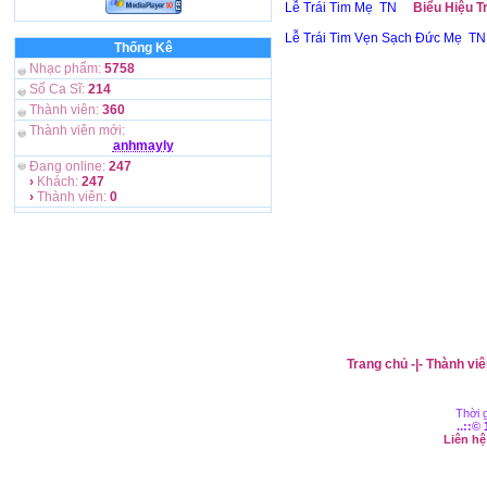
Lễ Trái Tim Mẹ TN
Biểu Hiệu T
Lễ Trái Tim Vẹn Sạch Đức Mẹ TN
Thống Kê
Nhạc phẩm:
5758
Số Ca Sĩ:
214
Thành viên:
360
Thành viên mới:
anhmayly
Đang online:
247
›
Khách:
247
›
Thành viên:
0
Trang chủ
-|-
Thành viê
Thời g
..::©
Liên h