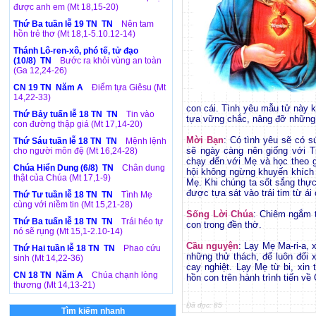
được anh em (Mt 18,15-20)
Thứ Ba tuần lễ 19 TN TN
Nên tam
hồn trẻ thơ (Mt 18,1-5.10.12-14)
Thánh Lô-ren-xô, phó tế, tử đạo
(10/8) TN
Bước ra khỏi vùng an toàn
(Ga 12,24-26)
CN 19 TN Năm A
Điểm tựa Giêsu (Mt
14,22-33)
con cái. Tình yêu mẫu tử này 
Thứ Bảy tuấn lễ 18 TN TN
Tin vào
tựa vững chắc, nâng đỡ những l
con đường thập giá (Mt 17,14-20)
Mời Bạn
: Có tình yêu sẽ có 
Thứ Sáu tuần lễ 18 TN TN
Mệnh lệnh
sẽ ngày càng nên giống với T
cho người môn đệ (Mt 16,24-28)
chạy đến với Mẹ và học theo g
Chúa Hiển Dung (6/8) TN
Chân dung
hội không ngừng khuyến khích 
thật của Chúa (Mt 17,1-9)
Mẹ. Khi chúng ta sốt sắng thực
được tựa sát vào trái tim từ ái
Thứ Tư tuần lễ 18 TN TN
Tình Mẹ
cùng với niềm tin (Mt 15,21-28)
Sống Lời Chúa
: Chiêm ngắm t
Thứ Ba tuấn lễ 18 TN TN
Trái héo tự
con trong đền thờ.
nó sẽ rụng (Mt 15,1-2.10-14)
Cầu nguyện
: Lạy Mẹ Ma-ri-a, 
Thứ Hai tuần lễ 18 TN TN
Phao cứu
những thử thách, để luôn đối 
sinh (Mt 14,22-36)
cay nghiệt. Lạy Mẹ từ bi, xin
CN 18 TN Năm A
Chúa chạnh lòng
hồn con trên hành trình tiến về
thương (Mt 14,13-21)
Đã đọc: 85
Tìm kiếm nhanh