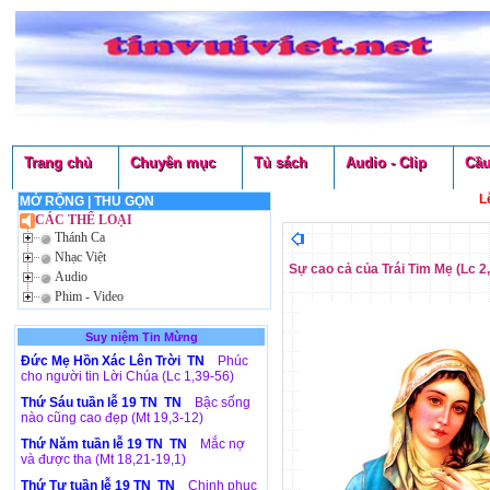
Trang chủ
Chuyên mục
Tủ sách
Audio - Clip
Cầu
L
MỞ RỘNG
|
THU GỌN
CÁC THỂ LOẠI
Thánh Ca
Nhạc Việt
Sự cao cả của Trái Tim Mẹ (Lc 2
Audio
Phim - Video
Suy niệm Tin Mừng
Đức Mẹ Hồn Xác Lên Trời TN
Phúc
cho người tin Lời Chúa (Lc 1,39-56)
Thứ Sáu tuần lễ 19 TN TN
Bậc sống
nào cũng cao đẹp (Mt 19,3-12)
Thứ Năm tuần lễ 19 TN TN
Mắc nợ
và được tha (Mt 18,21-19,1)
Thứ Tư tuần lễ 19 TN TN
Chinh phục