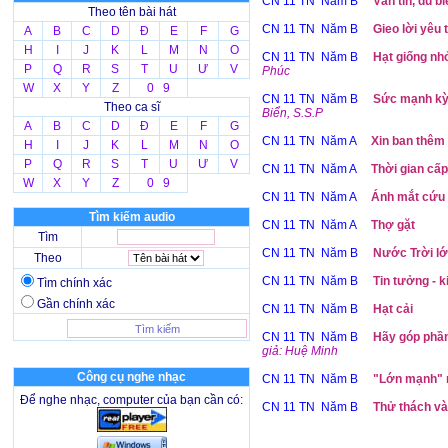
CN 11 TN Năm B
Vẫn tin, dù b
Theo tên bài hát
CN 11 TN Năm B
Gieo lời yêu
A
B
C
D
Đ
E
F
G
H
I
J
K
L
M
N
O
CN 11 TN Năm B
Hạt giống nhỏ
P
Q
R
S
T
U
Ư
V
Phúc
W
X
Y
Z
0 9
CN 11 TN Năm B
Sức mạnh kỳ 
Theo ca sĩ
Biển, S.S.P
A
B
C
D
Đ
E
F
G
CN 11 TN Năm A
Xin ban thêm 
H
I
J
K
L
M
N
O
P
Q
R
S
T
U
Ư
V
CN 11 TN Năm A
Thời gian cấ
W
X
Y
Z
0 9
CN 11 TN Năm A
Ánh mắt cứu
Tìm kiếm audio
CN 11 TN Năm A
Thợ gặt
Tìm
CN 11 TN Năm B
Nước Trời lớ
Theo
CN 11 TN Năm B
Tin tưởng - k
Tìm chính xác
Gần chính xác
CN 11 TN Năm B
Hạt cải
CN 11 TN Năm B
Hãy góp phần
giả: Huệ Minh
Công cụ nghe nhạc
CN 11 TN Năm B
"Lớn mạnh" n
Để nghe nhạc, computer của bạn cần có:
CN 11 TN Năm B
Thử thách và