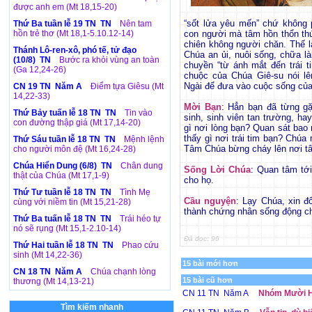
được anh em (Mt 18,15-20)
“sốt lửa yêu mến” chứ không 
Thứ Ba tuần lễ 19 TN TN
Nên tam
hồn trẻ thơ (Mt 18,1-5.10.12-14)
con người mà tâm hồn thổn thứ
chiên không người chăn. Thế là
Thánh Lô-ren-xô, phó tế, tử đạo
Chúa an ủi, nuôi sống, chữa 
(10/8) TN
Bước ra khỏi vùng an toàn
chuyền “từ ánh mắt đến trái t
(Ga 12,24-26)
chuộc của Chúa Giê-su nói l
Ngài để đưa vào cuộc sống của
CN 19 TN Năm A
Điểm tựa Giêsu (Mt
14,22-33)
Mời Bạn
: Hẳn bạn đã từng g
Thứ Bảy tuấn lễ 18 TN TN
Tin vào
sinh, sinh viên tan trường, h
con đường thập giá (Mt 17,14-20)
gì nơi lòng bạn? Quan sát bao 
thấy gì nơi trái tim bạn? Chú
Thứ Sáu tuần lễ 18 TN TN
Mệnh lệnh
Tâm Chúa bừng cháy lên nơi t
cho người môn đệ (Mt 16,24-28)
Chúa Hiển Dung (6/8) TN
Chân dung
Sống Lời Chúa
: Quan tâm tớ
thật của Chúa (Mt 17,1-9)
cho họ.
Thứ Tư tuần lễ 18 TN TN
Tình Mẹ
Cầu nguyện
: Lạy Chúa, xin đ
cùng với niềm tin (Mt 15,21-28)
thành chứng nhân sống động ch
Thứ Ba tuấn lễ 18 TN TN
Trái héo tự
nó sẽ rụng (Mt 15,1-2.10-14)
Đã đọc: 96
Thứ Hai tuần lễ 18 TN TN
Phao cứu
sinh (Mt 14,22-36)
15 bài mới hơn
CN 18 TN Năm A
Chúa chạnh lòng
15 bài cũ hơn
thương (Mt 14,13-21)
CN 11 TN Năm A
Nhóm Mười H
Tìm kiếm nhanh