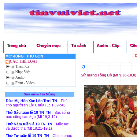
Trang chủ
Chuyên mục
Tủ sách
Audio - Clip
Cầu
C
MỞ RỘNG
|
THU GỌN
CÁC THỂ LOẠI
Thánh Ca
Nhạc Việt
Sứ mạng Tông Đồ (Mt 9,36-10,8)
Audio
Phim - Video
Suy niệm Tin Mừng
Đức Mẹ Hồn Xác Lên Trời TN
Phúc
cho người tin Lời Chúa (Lc 1,39-56)
Thứ Sáu tuần lễ 19 TN TN
Bậc sống
nào cũng cao đẹp (Mt 19,3-12)
Thứ Năm tuần lễ 19 TN TN
Mắc nợ
và được tha (Mt 18,21-19,1)
Thứ Tư tuần lễ 19 TN TN
Chinh phục