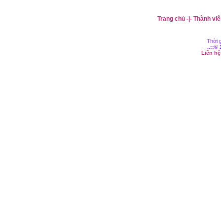
Trang chủ
-|-
Thành viê
Thời g
..::©
Liên h