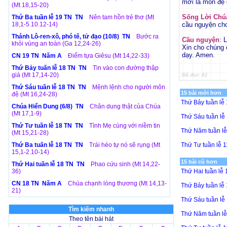
mới là môn đệ 
(Mt 18,15-20)
Sống Lời Chú
Thứ Ba tuần lễ 19 TN TN
Nên tam hồn trẻ thơ (Mt
18,1-5.10.12-14)
cầu nguyện cho
Thánh Lô-ren-xô, phó tế, tử đạo (10/8) TN
Bước ra
Cầu nguyện
: 
khỏi vùng an toàn (Ga 12,24-26)
Xin cho chúng
dạy. Amen.
CN 19 TN Năm A
Điểm tựa Giêsu (Mt 14,22-33)
Thứ Bảy tuấn lễ 18 TN TN
Tin vào con đường thập
giá (Mt 17,14-20)
Đã đọc: 81
Thứ Sáu tuần lễ 18 TN TN
Mệnh lệnh cho người môn
15 bài mới hơn
đệ (Mt 16,24-28)
Thứ Bảy tuần lễ
Chúa Hiển Dung (6/8) TN
Chân dung thật của Chúa
(Mt 17,1-9)
Thứ Sáu tuần lễ
Thứ Tư tuần lễ 18 TN TN
Tình Mẹ cùng với niềm tin
Thứ Năm tuần l
(Mt 15,21-28)
Thứ Ba tuấn lễ 18 TN TN
Trái héo tự nó sẽ rụng (Mt
Thứ Tư tuần lễ 
15,1-2.10-14)
15 bài cũ hơn
Thứ Hai tuần lễ 18 TN TN
Phao cứu sinh (Mt 14,22-
36)
Thứ Hai tuần lễ
CN 18 TN Năm A
Chúa chạnh lòng thương (Mt 14,13-
Thứ Bảy tuần lễ
21)
Thứ Sáu tuần lễ
Tìm kiếm nhanh
Thứ Năm tuần l
Theo tên bài hát