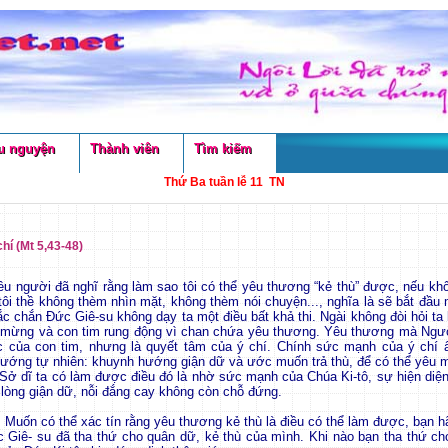
u nguyện
Thành viên
Tìm kiếm
Thứ Ba tuần lễ 11 TN
hí (Mt 5,43-48)
iều người đã nghĩ rằng làm sao tôi có thể yêu thương “kẻ thù” được, nếu khô
, tôi thề không thèm nhìn mặt, không thèm nói chuyện..., nghĩa là sẽ bắt đầu
ắc chắn Đức Giê-su không dạy ta một điều bất khả thi. Ngài không đòi hỏi ta 
t mừng và con tim rung động vì chan chứa yêu thương. Yêu thương mà Ngư
c của con tim, nhưng là quyết tâm của ý chí. Chính sức mạnh của ý chí ấ
ướng tự nhiên: khuynh hướng giận dữ và ước muốn trả thù, để có thể yêu 
 Sở dĩ ta có làm được điều đó là nhờ sức mạnh của Chúa Ki-tô, sự hiện diện
n lòng giận dữ, nỗi đắng cay không còn chỗ đứng.
: Muốn có thể xác tín rằng yêu thương kẻ thù là điều có thể làm được, bạn h
c Giê- su đã tha thứ cho quân dữ, kẻ thù của mình. Khi nào bạn tha thứ ch