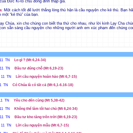
của Đức Ki-tô chịu đóng đinh thập giá.
a
: Một cách tốt để lướt thắng lòng thù hận là cầu nguyện cho kẻ thù. Bạn hã
 một “kẻ thù” của bạn.
Lạy Chúa, xin cho chúng con biết tha thứ cho nhau, như lời kinh Lạy Cha chú
 con sẵn sàng cầu nguyện cho những người anh em xúc phạm đến chúng con
 11 TN
Lo gì ? (Mt 6,24-34)
 11 TN
Đầu tư đúng chỗ (Mt 6,19-23)
ễ 11 TN
Lời cầu nguyện hoàn hảo (Mt 6,7-15)
11 TN
Có Chúa là có tất cả (Mt 6,1-6.16-18)
 11 TN
Yêu cho đến cùng (Mt 5,38-42)
 11 TN
Không thể làm tôi hai chủ (Mt 6,24-34)
 11 TN
Đầu tư kho tàng trên trời (Mt 6,19-23)
ễ 11 TN
Lời cầu nguyện mẫu (Mt 6,7-15)