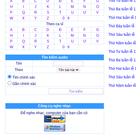
Thứ Tư tuần lễ 
A
B
C
D
Đ
E
F
G
H
I
J
K
L
M
N
O
Thứ Ba tuần lễ 
P
Q
R
S
T
U
Ư
V
Thứ Hai tuần lễ
W
X
Y
Z
0 9
Theo ca sĩ
Thứ Bảy tuần lễ
A
B
C
D
Đ
E
F
G
Thứ Sáu tuần lễ
H
I
J
K
L
M
N
O
P
Q
R
S
T
U
Ư
V
Thứ Năm tuần l
W
X
Y
Z
0 9
Thứ Tư tuần lễ 
Tìm kiếm audio
Thứ Ba tuần lễ 
Tìm
Thứ Hai tuần lễ
Theo
Thứ Sáu tuần lễ
Tìm chính xác
Gần chính xác
Thứ Năm tuần l
Công cụ nghe nhạc
Để nghe nhạc, computer của bạn cần có: