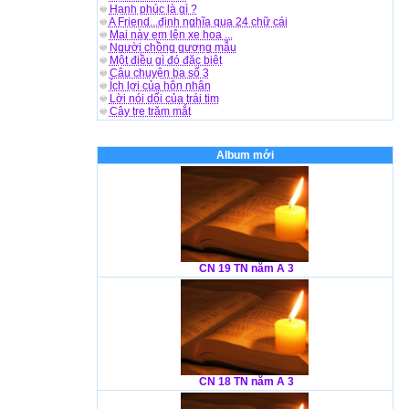
Hạnh phúc là gì ?
A Friend...định nghĩa qua 24 chữ cái
Mai này em lên xe hoa ...
Người chồng gương mẫu
Một điều gì đó đặc biệt
Câu chuyện ba số 3
Ích lợi của hôn nhân
Lời nói dối của trái tim
Cây tre trăm mắt
Album mới
CN 19 TN năm A 3
CN 18 TN năm A 3