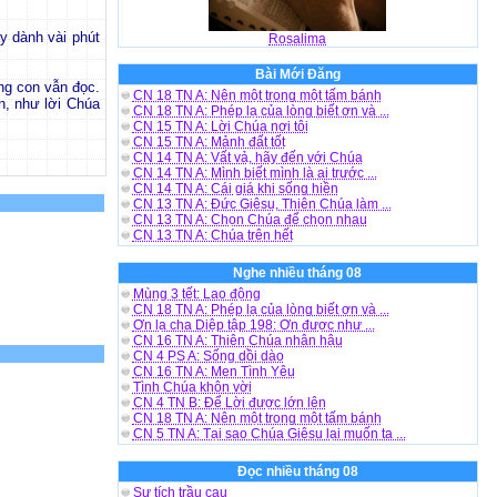
y dành vài phút
Rosalima
Bài Mới Đăng
ng con vẫn đọc.
CN 18 TN A: Nên một trong một tấm bánh
, như lời Chúa
CN 18 TN A: Phép lạ của lòng biết ơn và ...
CN 15 TN A: Lời Chúa nơi tôi
CN 15 TN A: Mảnh đất tốt
CN 14 TN A: Vất vả, hãy đến với Chúa
CN 14 TN A: Mình biết mình là ai trước ...
CN 14 TN A: Cái giá khi sống hiền
CN 13 TN A: Đức Giêsu, Thiên Chúa làm ...
CN 13 TN A: Chọn Chúa để chọn nhau
CN 13 TN A: Chúa trên hết
Nghe nhiều tháng 08
Mùng 3 tết: Lao động
CN 18 TN A: Phép lạ của lòng biết ơn và ...
Ơn lạ cha Diệp tập 198: Ơn được như ...
CN 16 TN A: Thiên Chúa nhân hậu
CN 4 PS A: Sống dồi dào
CN 16 TN A: Men Tình Yêu
Tình Chúa khôn vời
CN 4 TN B: Để Lời được lớn lên
CN 18 TN A: Nên một trong một tấm bánh
CN 5 TN A: Tại sao Chúa Giêsu lại muốn ta ...
Đọc nhiều tháng 08
Sự tích trầu cau