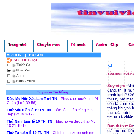
Trang chủ
Chuyên mục
Tủ sách
Audio - Clip
Cầ
MỞ RỘNG
|
THU GỌN
CÁC THỂ LOẠI
Thánh Ca
Nhạc Việt
Yêu mến với ý c
Audio
Phim - Video
Suy niệm
: Nh
đáng, thì ít ra
Suy niệm Tin Mừng
tranh lạnh”! Ch
Đức Mẹ Hồn Xác Lên Trời TN
Phúc cho người tin Lời
thì tay bắt mặ
Chúa (Lc 1,39-56)
còn là cảm xú
thắng khuynh h
Thứ Sáu tuần lễ 19 TN TN
Bậc sống nào cũng cao
thù” của mình.
đẹp (Mt 19,3-12)
tim ta sẽ khiế
Thứ Năm tuần lễ 19 TN TN
Mắc nợ và được tha (Mt
18,21-19,1)
Bạn thân mến
giá, nơi đó Đứ
Thứ Tư tuần lễ 19 TN TN
Chinh phục được anh em