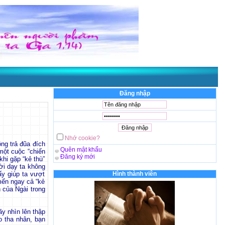
Đăng nhập
Nhớ cookie?
ng trả đũa đích
Quên mật khẩu
 một cuộc “chiến
Đăng ký mới
khi gặp “kẻ thù”
ời dạy ta không
y giúp ta vượt
Hình thành viên
mến ngay cả “kẻ
 của Ngài trong
ãy nhìn lên thập
o tha nhân, bạn