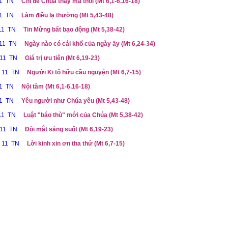
11 TN
Chỉ để Chúa thấy mà thôi (Mt 6,1-6.16-18)
11 TN
Làm điều lạ thường (Mt 5,43-48)
 11 TN
Tin Mừng bất bạo động (Mt 5,38-42)
 11 TN
Ngày nào có cái khổ của ngày ấy (Mt 6,24-34)
 11 TN
Giá trị ưu tiên (Mt 6,19-23)
ễ 11 TN
Người Ki tô hữu cầu nguyện (Mt 6,7-15)
11 TN
Nội tâm (Mt 6,1-6.16-18)
11 TN
Yêu người như Chúa yêu (Mt 5,43-48)
 11 TN
Luật "báo thù" mới của Chúa (Mt 5,38-42)
 11 TN
Đôi mắt sáng suốt (Mt 6,19-23)
ễ 11 TN
Lời kinh xin ơn tha thứ (Mt 6,7-15)