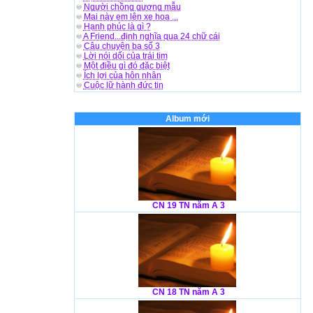
Người chồng gương mẫu
Mai này em lên xe hoa ...
Hạnh phúc là gì ?
A Friend...định nghĩa qua 24 chữ cái
Câu chuyện ba số 3
Lời nói dối của trái tim
Một điều gì đó đặc biệt
Ích lợi của hôn nhân
Cuộc lữ hành đức tin
Album mới
CN 19 TN năm A 3
CN 18 TN năm A 3