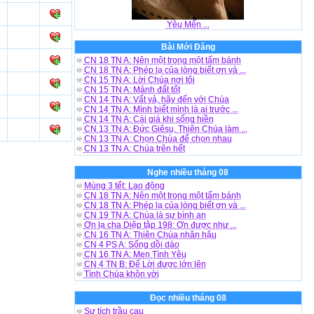
Yêu Mến ...
Bài Mới Đăng
CN 18 TN A: Nên một trong một tấm bánh
CN 18 TN A: Phép lạ của lòng biết ơn và ...
CN 15 TN A: Lời Chúa nơi tôi
CN 15 TN A: Mảnh đất tốt
CN 14 TN A: Vất vả, hãy đến với Chúa
CN 14 TN A: Mình biết mình là ai trước ...
CN 14 TN A: Cái giá khi sống hiền
CN 13 TN A: Đức Giêsu, Thiên Chúa làm ...
CN 13 TN A: Chọn Chúa để chọn nhau
CN 13 TN A: Chúa trên hết
Nghe nhiều tháng 08
Mùng 3 tết: Lao động
CN 18 TN A: Nên một trong một tấm bánh
CN 18 TN A: Phép lạ của lòng biết ơn và ...
CN 19 TN A: Chúa là sự bình an
Ơn lạ cha Diệp tập 198: Ơn được như ...
CN 16 TN A: Thiên Chúa nhân hậu
CN 4 PS A: Sống dồi dào
CN 16 TN A: Men Tình Yêu
CN 4 TN B: Để Lời được lớn lên
Tình Chúa khôn vời
Đọc nhiều tháng 08
Sự tích trầu cau