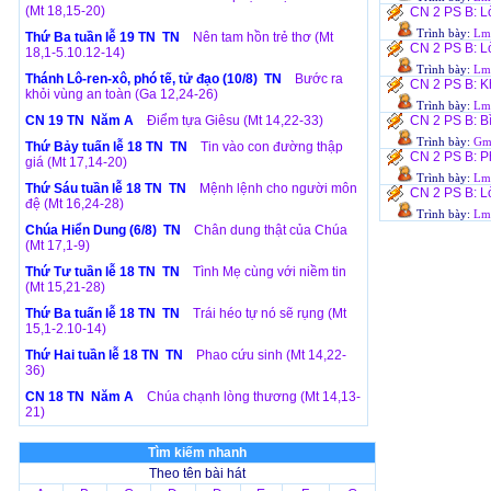
(Mt 18,15-20)
CN 2 PS B: Lò
Trình bày:
Lm.
Thứ Ba tuần lễ 19 TN TN
Nên tam hồn trẻ thơ (Mt
CN 2 PS B: L
18,1-5.10.12-14)
Trình bày:
Lm.
Thánh Lô-ren-xô, phó tế, tử đạo (10/8) TN
Bước ra
CN 2 PS B: Kh
khỏi vùng an toàn (Ga 12,24-26)
Trình bày:
Lm.
CN 19 TN Năm A
Điểm tựa Giêsu (Mt 14,22-33)
CN 2 PS B: B
Trình bày:
Gm
Thứ Bảy tuấn lễ 18 TN TN
Tin vào con đường thập
CN 2 PS B: P
giá (Mt 17,14-20)
Trình bày:
Lm.
Thứ Sáu tuần lễ 18 TN TN
Mệnh lệnh cho người môn
CN 2 PS B: L
đệ (Mt 16,24-28)
Trình bày:
Lm.
Chúa Hiển Dung (6/8) TN
Chân dung thật của Chúa
(Mt 17,1-9)
Thứ Tư tuần lễ 18 TN TN
Tình Mẹ cùng với niềm tin
(Mt 15,21-28)
Thứ Ba tuấn lễ 18 TN TN
Trái héo tự nó sẽ rụng (Mt
15,1-2.10-14)
Thứ Hai tuần lễ 18 TN TN
Phao cứu sinh (Mt 14,22-
36)
CN 18 TN Năm A
Chúa chạnh lòng thương (Mt 14,13-
21)
Tìm kiếm nhanh
Theo tên bài hát