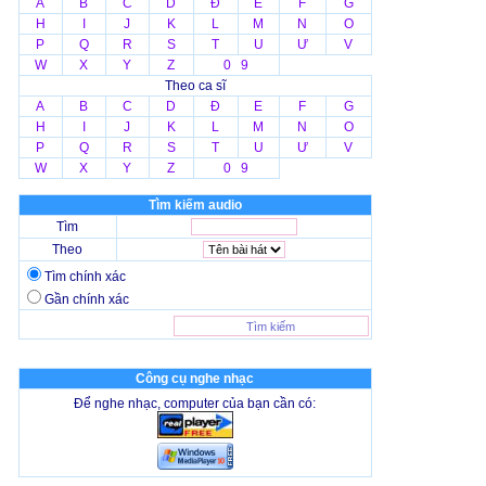
A
B
C
D
Đ
E
F
G
H
I
J
K
L
M
N
O
P
Q
R
S
T
U
Ư
V
W
X
Y
Z
0 9
Theo ca sĩ
A
B
C
D
Đ
E
F
G
H
I
J
K
L
M
N
O
P
Q
R
S
T
U
Ư
V
W
X
Y
Z
0 9
Tìm kiếm audio
Tìm
Theo
Tìm chính xác
Gần chính xác
Công cụ nghe nhạc
Để nghe nhạc, computer của bạn cần có: