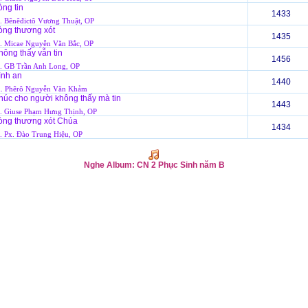
ng tin
1433
 Bênêđictô Vương Thuật, OP
òng thương xót
1435
 Micae Nguyễn Văn Bắc, OP
ông thấy vẫn tin
1456
 GB Trần Anh Long, OP
ình an
1440
. Phêrô Nguyễn Văn Khảm
húc cho người không thấy mà tin
1443
 Giuse Phạm Hưng Thịnh, OP
òng thương xót Chúa
1434
 Px. Đào Trung Hiệu, OP
Nghe Album: CN 2 Phục Sinh năm B