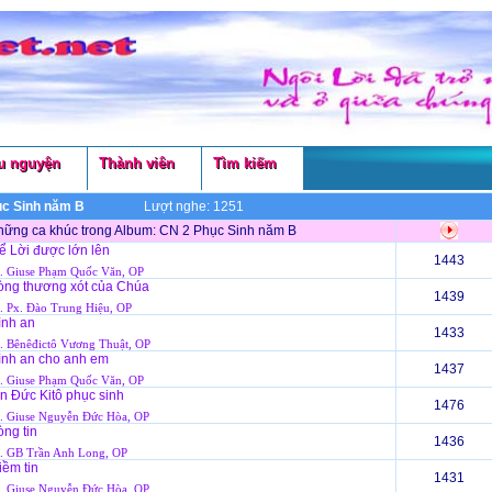
u nguyện
Thành viên
Tìm kiếm
ục Sinh năm B
Lượt nghe: 1251
ững ca khúc trong Album: CN 2 Phục Sinh năm B
ể Lời được lớn lên
1443
 Giuse Phạm Quốc Văn, OP
òng thương xót của Chúa
1439
 Px. Đào Trung Hiệu, OP
ình an
1433
 Bênêđictô Vương Thuật, OP
ình an cho anh em
1437
 Giuse Phạm Quốc Văn, OP
n Đức Kitô phục sinh
1476
 Giuse Nguyễn Đức Hòa, OP
ng tin
1436
 GB Trần Anh Long, OP
iềm tin
1431
 Giuse Nguyễn Đức Hòa, OP