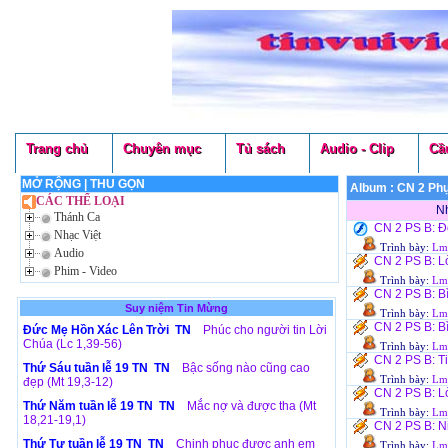
Trang chủ
Chuyên mục
Tủ sách
Audio - Clip
Cầ
MỞ RỘNG
|
THU GỌN
Album : CN 2 Ph
CÁC THỂ LOẠI
Nh
Thánh Ca
CN 2 PS B: Đ
Nhạc Việt
Trình bày:
Lm.
Audio
CN 2 PS B: L
Phim - Video
Trình bày:
Lm.
CN 2 PS B: B
Suy niệm Tin Mừng
Trình bày:
Lm.
CN 2 PS B: B
Đức Mẹ Hồn Xác Lên Trời TN
Phúc cho người tin Lời
Chúa (Lc 1,39-56)
Trình bày:
Lm.
CN 2 PS B: Ti
Thứ Sáu tuần lễ 19 TN TN
Bậc sống nào cũng cao
Trình bày:
Lm.
đẹp (Mt 19,3-12)
CN 2 PS B: Lò
Thứ Năm tuần lễ 19 TN TN
Mắc nợ và được tha (Mt
Trình bày:
Lm.
18,21-19,1)
CN 2 PS B: N
Thứ Tư tuần lễ 19 TN TN
Chinh phục được anh em
Trình bày:
Lm.