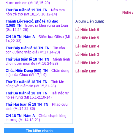
được anh em (Mt 18,15-20)
Thứ Ba tuần lễ 19 TN TN
Nên tam
Nghe A
hồn trẻ thơ (Mt 18,1-5.10.12-14)
Thánh Lô-ren-xô, phó tế, tử đạo
Album Liên quan:
(10/8) TN
Bước ra khỏi vùng an toàn
(Ga 12,24-26)
Lễ Hiển Linh 6
CN 19 TN Năm A
Điểm tựa Giêsu (Mt
Lễ Hiển Linh 5
14,22-33)
Lễ Hiển Linh 4
Thứ Bảy tuấn lễ 18 TN TN
Tin vào
con đường thập giá (Mt 17,14-20)
Lễ Hiển Linh 3
Thứ Sáu tuần lễ 18 TN TN
Mệnh lệnh
Lễ Hiển Linh 2
cho người môn đệ (Mt 16,24-28)
Chúa Hiển Dung (6/8) TN
Chân dung
Lễ Hiển Linh
thật của Chúa (Mt 17,1-9)
Thứ Tư tuần lễ 18 TN TN
Tình Mẹ
cùng với niềm tin (Mt 15,21-28)
Thứ Ba tuấn lễ 18 TN TN
Trái héo tự
nó sẽ rụng (Mt 15,1-2.10-14)
Thứ Hai tuần lễ 18 TN TN
Phao cứu
sinh (Mt 14,22-36)
CN 18 TN Năm A
Chúa chạnh lòng
thương (Mt 14,13-21)
Tìm kiếm nhanh