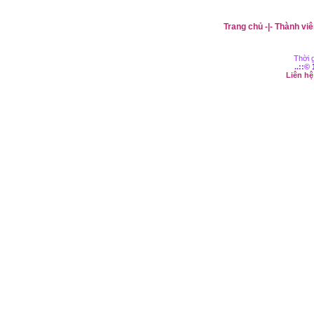
Trang chủ
-|-
Thành viê
Thời g
..::©
Liên h