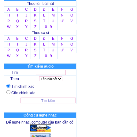
Theo tên bài hát
A
B
C
D
Đ
E
F
G
H
I
J
K
L
M
N
O
P
Q
R
S
T
U
Ư
V
W
X
Y
Z
0 9
Theo ca sĩ
A
B
C
D
Đ
E
F
G
H
I
J
K
L
M
N
O
P
Q
R
S
T
U
Ư
V
W
X
Y
Z
0 9
Tìm kiếm audio
Tìm
Theo
Tìm chính xác
Gần chính xác
Công cụ nghe nhạc
Để nghe nhạc, computer của bạn cần có: