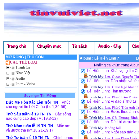
Trang chủ
Chuyên mục
Tủ sách
Audio - Clip
Cầu
MỞ RỘNG
|
THU GỌN
Album : Lễ Hiển Linh 7
Lượt n
CÁC THỂ LOẠI
Những ca khúc trong Album
Thánh Ca
Lễ Hiển Linh: Khát vọng tìm C
Nhạc Việt
Trình bày:
Lm. Gioan Nguyễn Thi
Audio
Lễ Hiển Linh: Đón nhận và từ
Phim - Video
Trình bày:
Lm. Giuse Ngô Mạnh 
Lễ Hiển Linh: Tình thương
Suy niệm Tin Mừng
Trình bày:
Lm. Phêrô Lâm Phước
Lễ Hiển Linh: Vị đạo sĩ thứ tư
Đức Mẹ Hồn Xác Lên Trời TN
Phúc
cho người tin Lời Chúa (Lc 1,39-56)
Trình bày:
Lm. Phêrô Trần Anh T
Lễ Hiển Linh: Bước theo ánh 
Thứ Sáu tuần lễ 19 TN TN
Bậc sống
Trình bày:
Lm. GB. Phương Đình 
nào cũng cao đẹp (Mt 19,3-12)
Lễ Hiển Linh: Để Lời được lớn
Thứ Năm tuần lễ 19 TN TN
Mắc nợ
Trình bày:
Không biết
và được tha (Mt 18,21-19,1)
Lễ Hiển Linh: Ngôi sao dẫn đ
Thứ Tư tuần lễ 19 TN TN
Chinh phục
Trình bày:
Lm. Giuse Phạm Quốc 