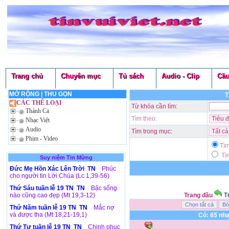
Trang chủ
Chuyên mục
Tủ sách
Audio - Clip
Cầu
MỞ RỘNG
|
THU GỌN
T
CÁC THỂ LOẠI
Từ khóa cần tìm:
Thánh Ca
Tìm theo:
Nhạc Việt
Audio
Tìm trong mục:
Phim - Video
Tì
Tìm
Suy niệm Tin Mừng
Đức Mẹ Hồn Xác Lên Trời TN
Phúc
cho người tin Lời Chúa (Lc 1,39-56)
Thứ Sáu tuần lễ 19 TN TN
Bậc sống
nào cũng cao đẹp (Mt 19,3-12)
Trang đầu
T
Thứ Năm tuần lễ 19 TN TN
Mắc nợ
và được tha (Mt 18,21-19,1)
Có:
65
nhạ
Thứ Tư tuần lễ 19 TN TN
Chinh phục