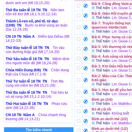
được anh em (Mt 18,15-20)
Bài 9: Công đồng Vatican
Thể hiện:
Lm. Giuse C
Thứ Ba tuần lễ 19 TN TN
Nên tam
Bài 8: Giáo Hội truyền g
hồn trẻ thơ (Mt 18,1-5.10.12-14)
Thể hiện:
Lm. Giuse C
Thánh Lô-ren-xô, phó tế, tử đạo
Bài 7: Truyền thống học 
(10/8) TN
Bước ra khỏi vùng an toàn
quaerens intellectum
(Ga 12,24-26)
Thể hiện:
Lm. Giuse C
CN 19 TN Năm A
Điểm tựa Giêsu (Mt
Bài 6: Phục hưng và cải
14,22-33)
Thể hiện:
Lm. Giuse C
Bài 5: Vết thương từ nh
Thứ Bảy tuấn lễ 18 TN TN
Tin vào
Thể hiện:
Lm. Giuse C
con đường thập giá (Mt 17,14-20)
Bài 4: Ánh sáng và bóng
Thứ Sáu tuần lễ 18 TN TN
Mệnh lệnh
Thể hiện:
Lm. Giuse C
cho người môn đệ (Mt 16,24-28)
Bài 3: Khi Giáo Hội bướ
Chúa Hiển Dung (6/8) TN
Chân dung
Thể hiện:
Lm. Giuse C
thật của Chúa (Mt 17,1-9)
Bài 2: Máu của Các Thán
Kitô giáo
Thứ Tư tuần lễ 18 TN TN
Tình Mẹ
Thể hiện:
Lm. Giuse C
cùng với niềm tin (Mt 15,21-28)
Bài 1: Học lại để yêu hơ
Thứ Ba tuấn lễ 18 TN TN
Trái héo tự
Thể hiện:
Lm. Giuse C
nó sẽ rụng (Mt 15,1-2.10-14)
Bình an (2/4)
Thứ Hai tuần lễ 18 TN TN
Phao cứu
Thể hiện:
Lm. Mathêu
sinh (Mt 14,22-36)
Bỏ đi cái tôi
Thể hiện:
Không biết
CN 18 TN Năm A
Chúa chạnh lòng
thương (Mt 14,13-21)
Bình an dưới thế (2/2)
Thể hiện:
Lm. Mathêu
Bình an dưới thế (1/2)
Tìm kiếm nhanh