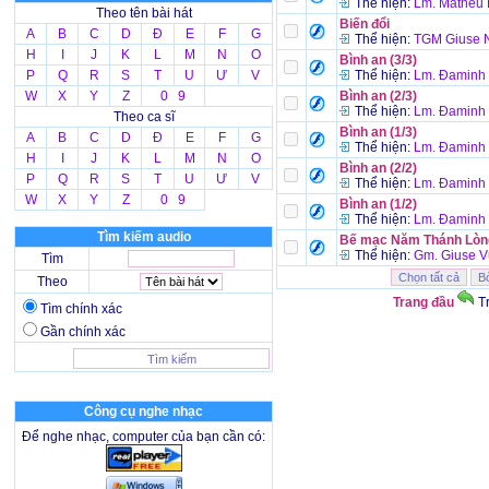
Thể hiện:
Lm. Mathêu
Theo tên bài hát
Biến đổi
A
B
C
D
Đ
E
F
G
Thể hiện:
TGM Giuse 
H
I
J
K
L
M
N
O
Bình an (3/3)
P
Q
R
S
T
U
Ư
V
Thể hiện:
Lm. Đaminh 
W
X
Y
Z
0 9
Bình an (2/3)
Thể hiện:
Lm. Đaminh 
Theo ca sĩ
Bình an (1/3)
A
B
C
D
Đ
E
F
G
Thể hiện:
Lm. Đaminh 
H
I
J
K
L
M
N
O
Bình an (2/2)
P
Q
R
S
T
U
Ư
V
Thể hiện:
Lm. Đaminh 
W
X
Y
Z
0 9
Bình an (1/2)
Thể hiện:
Lm. Đaminh 
Tìm kiếm audio
Bế mạc Năm Thánh Lòng
Thể hiện:
Gm. Giuse V
Tìm
Theo
Trang đầu
T
Tìm chính xác
Gần chính xác
Công cụ nghe nhạc
Để nghe nhạc, computer của bạn cần có: