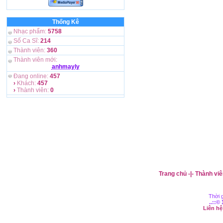
Thống Kê
Nhạc phẩm:
5758
Số Ca Sĩ:
214
Thành viên:
360
Thành viên mới:
anhmayly
Đang online:
457
›
Khách:
457
›
Thành viên:
0
Trang chủ
-|-
Thành viê
Thời g
..::©
Liên h