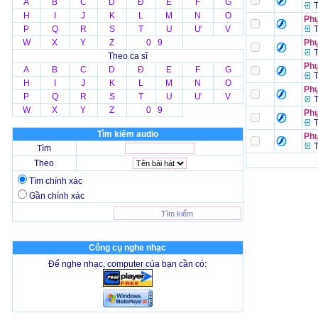
A
B
C
D
Đ
E
F
G
T
H
I
J
K
L
M
N
O
Phụ
P
Q
R
S
T
U
Ư
V
T
W
X
Y
Z
0 9
Phụ
T
Theo ca sĩ
Phụ
A
B
C
D
Đ
E
F
G
T
H
I
J
K
L
M
N
O
Phụ
P
Q
R
S
T
U
Ư
V
T
W
X
Y
Z
0 9
Phụ
T
Tìm kiếm audio
Phụ
T
Tìm
Theo
Tìm chính xác
Gần chính xác
Công cụ nghe nhạc
Để nghe nhạc, computer của bạn cần có: