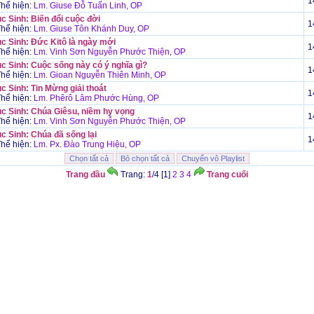
1
hể hiện:
Lm. Giuse Đỗ Tuấn Linh, OP
c Sinh: Biến đổi cuộc đời
1
hể hiện:
Lm. Giuse Tôn Khánh Duy, OP
c Sinh: Đức Kitô là ngày mới
1
hể hiện:
Lm. Vinh Sơn Nguyễn Phước Thiện, OP
c Sinh: Cuộc sống này có ý nghĩa gì?
1
hể hiện:
Lm. Gioan Nguyễn Thiên Minh, OP
c Sinh: Tin Mừng giải thoát
1
hể hiện:
Lm. Phêrô Lâm Phước Hùng, OP
c Sinh: Chúa Giêsu, niềm hy vọng
1
hể hiện:
Lm. Vinh Sơn Nguyễn Phước Thiện, OP
c Sinh: Chúa đã sống lại
1
hể hiện:
Lm. Px. Đào Trung Hiệu, OP
Trang đầu
Trang:
1
/4 [1]
2
3
4
Trang cuối