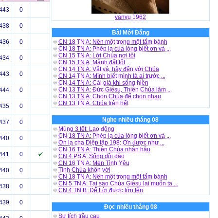
443
0
vanvu 1962
438
0
Bài Mới Đăng
436
0
CN 18 TN A: Nên một trong một tấm bánh
CN 18 TN A: Phép lạ của lòng biết ơn và ...
CN 15 TN A: Lời Chúa nơi tôi
434
0
CN 15 TN A: Mảnh đất tốt
CN 14 TN A: Vất vả, hãy đến với Chúa
443
0
CN 14 TN A: Mình biết mình là ai trước ...
CN 14 TN A: Cái giá khi sống hiền
CN 13 TN A: Đức Giêsu, Thiên Chúa làm ...
444
0
CN 13 TN A: Chọn Chúa để chọn nhau
CN 13 TN A: Chúa trên hết
435
0
Nghe nhiều tháng 08
437
0
Mùng 3 tết: Lao động
CN 18 TN A: Phép lạ của lòng biết ơn và ...
440
0
Ơn lạ cha Diệp tập 198: Ơn được như ...
CN 16 TN A: Thiên Chúa nhân hậu
441
0
CN 4 PS A: Sống dồi dào
CN 16 TN A: Men Tình Yêu
Tình Chúa khôn vời
440
0
CN 18 TN A: Nên một trong một tấm bánh
CN 5 TN A: Tại sao Chúa Giêsu lại muốn ta ...
438
0
CN 4 TN B: Để Lời được lớn lên
439
0
Đọc nhiều tháng 08
Sự tích trầu cau