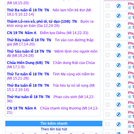
(Mt 18,15-20)
Phụ
T
Thứ Ba tuần lễ 19 TN TN
Nên tam hồn trẻ thơ (Mt
Phụ
18,1-5.10.12-14)
T
Thánh Lô-ren-xô, phó tế, tử đạo (10/8) TN
Bước ra
Phụ
khỏi vùng an toàn (Ga 12,24-26)
T
CN 19 TN Năm A
Điểm tựa Giêsu (Mt 14,22-33)
Phụ
T
Thứ Bảy tuấn lễ 18 TN TN
Tin vào con đường thập
Phụ
giá (Mt 17,14-20)
T
Thứ Sáu tuần lễ 18 TN TN
Mệnh lệnh cho người môn
Phụ
đệ (Mt 16,24-28)
T
Chúa Hiển Dung (6/8) TN
Chân dung thật của Chúa
Phụ
(Mt 17,1-9)
T
Phụ
Thứ Tư tuần lễ 18 TN TN
Tình Mẹ cùng với niềm tin
T
(Mt 15,21-28)
Phụ
Thứ Ba tuấn lễ 18 TN TN
Trái héo tự nó sẽ rụng (Mt
T
15,1-2.10-14)
Phụ
Thứ Hai tuần lễ 18 TN TN
Phao cứu sinh (Mt 14,22-
T
36)
Phụ
T
CN 18 TN Năm A
Chúa chạnh lòng thương (Mt 14,13-
21)
Phụ
T
Phụ
Tìm kiếm nhanh
T
Theo tên bài hát
Phụ