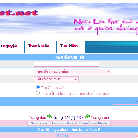
u nguyện
Thành viên
Tìm kiếm
Tìm Kiếm Chi Tiết
Tìm Chính Xác
Tìm bất cứ từ nào có trong chuỗi tìm kiếm
Trang đầu
Trang:
1
/4 [1]
2
3
4
Trang cuối
Có:
79
nhạc phẩm theo ký tự đầu: P
Bài Hát