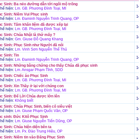
c Sinh: Ba nẻo đường dẫn tới ngôi mộ trống
1
hể hiện:
Lm. GB. Phương Đình Toại, MI
c Sinh: Niềm Vui Phục sinh
1
hể hiện:
Lm. Đaminh Nguyễn Trinh Quang, OP
c Sinh: Tấm khăn liệm đã được xếp lại
1
hể hiện:
Lm. GB. Phương Đình Toại, MI
c Sinh: Chúa Nhật là thứ mấy ?
1
hể hiện:
Gm. Giuse Đỗ Quang Khang
c Sinh: Phục Sinh như Người đã nói
1
hể hiện:
Lm. Vinh Sơn Nguyễn Thế Thủ
c Sinh: Tin
1
hể hiện:
Lm. Đaminh Nguyễn Trinh Quang, OP
c Sinh: Những bằng chứng cho thấy Chúa đã phục sinh
1
hể hiện:
Lm. Ansgar Phạm Tĩnh, SDD
c Sinh: Chiếc áo Phục Sinh
1
hể hiện:
Lm. GB. Phương Đình Toại, MI
c Sinh: Xin Thầy ở lại với chúng con
1
hể hiện:
Lm. GB. Phương Đình Toại, MI
c Sinh: Để Lời Chúa được lớn lên
1
hể hiện:
Không biết
c Sinh: Chúa Phục Sinh, biến cố siêu việt
1
hể hiện:
Lm. Giuse Phạm Quốc Văn, OP
c sinh: Đức Kitô Phục Sinh
1
hể hiện:
Lm. Giuse Nguyễn Tiến Dũng, OP
c Sinh: Chúa hiện diện bên ta
1
hể hiện:
Lm. Px. Đào Trung Hiệu, OP
c Sinh: Niềm tin vào Đấng Phục Sinh