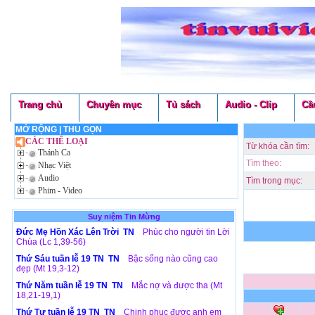
Trang chủ
Chuyên mục
Tủ sách
Audio - Clip
Cầ
MỞ RỘNG
|
THU GỌN
CÁC THỂ LOẠI
Từ khóa cần tìm:
Thánh Ca
Tìm theo:
Nhạc Việt
Audio
Tìm trong mục:
Phim - Video
Suy niệm Tin Mừng
Đức Mẹ Hồn Xác Lên Trời TN
Phúc cho người tin Lời
Chúa (Lc 1,39-56)
Thứ Sáu tuần lễ 19 TN TN
Bậc sống nào cũng cao
đẹp (Mt 19,3-12)
Thứ Năm tuần lễ 19 TN TN
Mắc nợ và được tha (Mt
18,21-19,1)
Thứ Tư tuần lễ 19 TN TN
Chinh phục được anh em