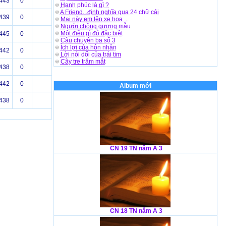
443
0
Hạnh phúc là gì ?
A Friend...định nghĩa qua 24 chữ cái
439
0
Mai này em lên xe hoa ...
Người chồng gương mẫu
Một điều gì đó đặc biệt
445
0
Câu chuyện ba số 3
Ích lợi của hôn nhân
442
0
Lời nói dối của trái tim
Cây tre trăm mắt
438
0
442
0
Album mới
438
0
CN 19 TN năm A 3
CN 18 TN năm A 3