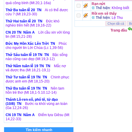
quá công bình (Mt 20,1-16a)
Rạn nứt
Thể hiện:
Không biết
Thứ Ba tuần lễ 20 TN
Ai có thể được
Rồi em sẽ thấy
cứu ? (Mt 19,23-30)
Thể hiện:
Lệ Thu
Thứ Hai tuần lễ 20 TN
Đức khó
nghèo trên hết (Mt 19,16-22)
Trang đầu
CN 20 TN Năm A
Lời cầu xin với lòng
tin (Mt 15,21-28)
Đức Mẹ Hồn Xác Lên Trời TN
Phúc
cho người tin Lời Chúa (Lc 1,39-56)
Thứ Sáu tuần lễ 19 TN TN
Bậc sống
nào cũng cao đẹp (Mt 19,3-12)
Thứ Năm tuần lễ 19 TN TN
Mắc nợ
và được tha (Mt 18,21-19,1)
Thứ Tư tuần lễ 19 TN TN
Chinh phục
được anh em (Mt 18,15-20)
Thứ Ba tuần lễ 19 TN TN
Nên tam
hồn trẻ thơ (Mt 18,1-5.10.12-14)
Thánh Lô-ren-xô, phó tế, tử đạo
(10/8) TN
Bước ra khỏi vùng an toàn
(Ga 12,24-26)
CN 19 TN Năm A
Điểm tựa Giêsu (Mt
14,22-33)
Tìm kiếm nhanh