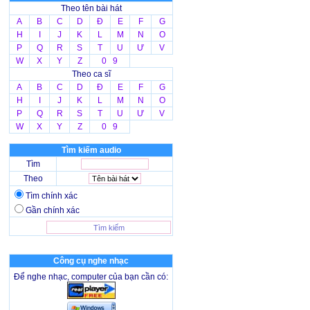
Theo tên bài hát
A
B
C
D
Đ
E
F
G
H
I
J
K
L
M
N
O
P
Q
R
S
T
U
Ư
V
W
X
Y
Z
0 9
Theo ca sĩ
A
B
C
D
Đ
E
F
G
H
I
J
K
L
M
N
O
P
Q
R
S
T
U
Ư
V
W
X
Y
Z
0 9
Tìm kiếm audio
Tìm
Theo
Tìm chính xác
Gần chính xác
Công cụ nghe nhạc
Để nghe nhạc, computer của bạn cần có: