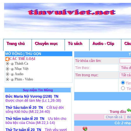
Trang chủ
Chuyên mục
Tủ sách
Audio - Clip
Cầu
MỞ RỘNG
|
THU GỌN
T
CÁC THỂ LOẠI
Từ khóa cần tìm:
Thánh Ca
Tìm theo:
Nhạc Việt
Audio
Tìm trong mục:
Phim - Video
Tì
Tìm
Suy niệm Tin Mừng
Đức Maria Nữ Vương (22/8) TN
Được chọn để làm Mẹ (Lc 1,26-38)
Thứ Sáu tuần lễ 20 TN
Cốt tuỷ đời
sống Kitô hữu (Mt 22,34-40)
Trang đầu
Thứ Năm tuần lễ 20 TN
Ưu tiên cho
bữa tiệc của Chúa (Mt 22,1-14)
Có:
2
nhạc
Thứ Tư tuần lễ 20 TN
Tình yêu vượt