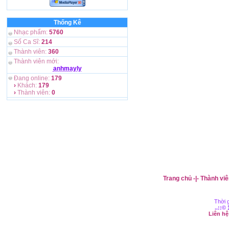
Thống Kê
Nhạc phẩm:
5760
Số Ca Sĩ:
214
Thành viên:
360
Thành viên mới:
anhmayly
Đang online:
179
›
Khách:
179
›
Thành viên:
0
Trang chủ
-|-
Thành viê
Thời g
..::©
Liên h