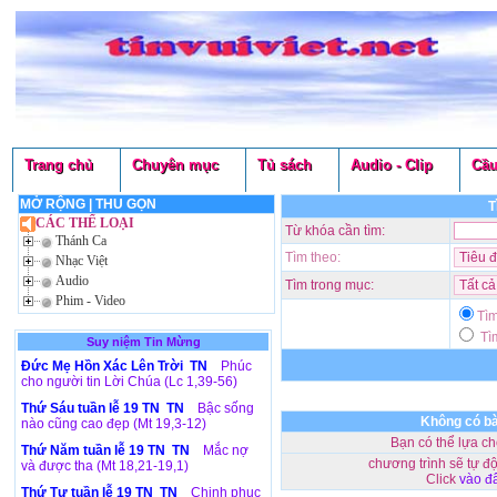
Trang chủ
Chuyên mục
Tủ sách
Audio - Clip
Cầu
MỞ RỘNG
|
THU GỌN
T
CÁC THỂ LOẠI
Từ khóa cần tìm:
Thánh Ca
Tìm theo:
Nhạc Việt
Audio
Tìm trong mục:
Phim - Video
Tì
Tìm
Suy niệm Tin Mừng
Đức Mẹ Hồn Xác Lên Trời TN
Phúc
cho người tin Lời Chúa (Lc 1,39-56)
Thứ Sáu tuần lễ 19 TN TN
Bậc sống
Không có bà
nào cũng cao đẹp (Mt 19,3-12)
Bạn có thể lựa ch
Thứ Năm tuần lễ 19 TN TN
Mắc nợ
chương trình sẽ tự độ
và được tha (Mt 18,21-19,1)
Click
vào đ
Thứ Tư tuần lễ 19 TN TN
Chinh phục