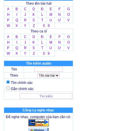
Theo tên bài hát
A
B
C
D
Đ
E
F
G
H
I
J
K
L
M
N
O
P
Q
R
S
T
U
Ư
V
W
X
Y
Z
0 9
Theo ca sĩ
A
B
C
D
Đ
E
F
G
H
I
J
K
L
M
N
O
P
Q
R
S
T
U
Ư
V
W
X
Y
Z
0 9
Tìm kiếm audio
Tìm
Theo
Tìm chính xác
Gần chính xác
Công cụ nghe nhạc
Để nghe nhạc, computer của bạn cần có: