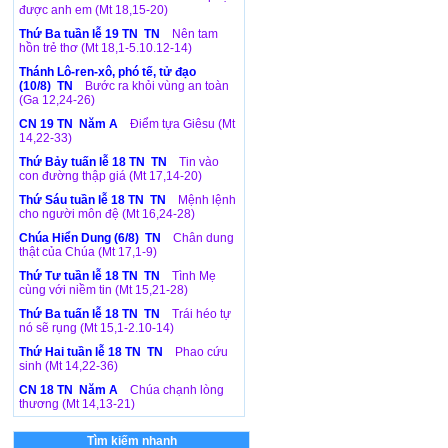
được anh em (Mt 18,15-20)
Thứ Ba tuần lễ 19 TN TN
Nên tam
hồn trẻ thơ (Mt 18,1-5.10.12-14)
Thánh Lô-ren-xô, phó tế, tử đạo
(10/8) TN
Bước ra khỏi vùng an toàn
(Ga 12,24-26)
CN 19 TN Năm A
Điểm tựa Giêsu (Mt
14,22-33)
Thứ Bảy tuấn lễ 18 TN TN
Tin vào
con đường thập giá (Mt 17,14-20)
Thứ Sáu tuần lễ 18 TN TN
Mệnh lệnh
cho người môn đệ (Mt 16,24-28)
Chúa Hiển Dung (6/8) TN
Chân dung
thật của Chúa (Mt 17,1-9)
Thứ Tư tuần lễ 18 TN TN
Tình Mẹ
cùng với niềm tin (Mt 15,21-28)
Thứ Ba tuấn lễ 18 TN TN
Trái héo tự
nó sẽ rụng (Mt 15,1-2.10-14)
Thứ Hai tuần lễ 18 TN TN
Phao cứu
sinh (Mt 14,22-36)
CN 18 TN Năm A
Chúa chạnh lòng
thương (Mt 14,13-21)
Tìm kiếm nhanh