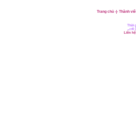
Trang chủ
-|-
Thành viê
Thời g
..::©
Liên h