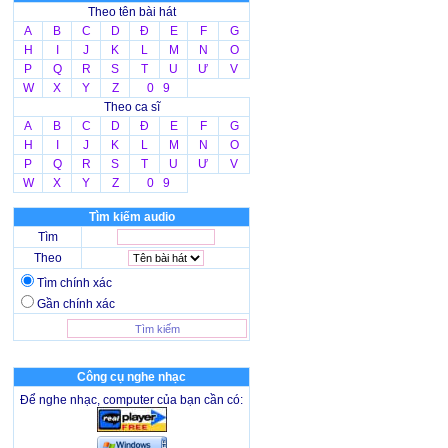
Theo tên bài hát
A
B
C
D
Đ
E
F
G
H
I
J
K
L
M
N
O
P
Q
R
S
T
U
Ư
V
W
X
Y
Z
0 9
Theo ca sĩ
A
B
C
D
Đ
E
F
G
H
I
J
K
L
M
N
O
P
Q
R
S
T
U
Ư
V
W
X
Y
Z
0 9
Tìm kiếm audio
Tìm
Theo
Tìm chính xác
Gần chính xác
Công cụ nghe nhạc
Để nghe nhạc, computer của bạn cần có: