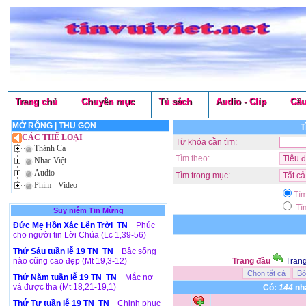
Trang chủ
Chuyên mục
Tủ sách
Audio - Clip
Cầu
MỞ RỘNG
|
THU GỌN
T
CÁC THỂ LOẠI
Từ khóa cần tìm:
Thánh Ca
Tìm theo:
Nhạc Việt
Audio
Tìm trong mục:
Phim - Video
Tì
Tìm
Suy niệm Tin Mừng
Đức Mẹ Hồn Xác Lên Trời TN
Phúc
cho người tin Lời Chúa (Lc 1,39-56)
Thứ Sáu tuần lễ 19 TN TN
Bậc sống
nào cũng cao đẹp (Mt 19,3-12)
Trang đầu
Tran
Thứ Năm tuần lễ 19 TN TN
Mắc nợ
và được tha (Mt 18,21-19,1)
Có:
144
nhạ
Thứ Tư tuần lễ 19 TN TN
Chinh phục