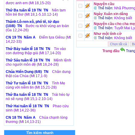
được anh em (Mt 18,15-20)
Nguyện cầu
Thể hiện:
Nhã Phương
Thứ Ba tuần lễ 19 TN TN
Nên tam
Ngày Xuân xin dâng
hồn trẻ thơ (Mt 18,1-5.10.12-14)
Thể hiện:
Không biết
Thánh Lô-ren-xô, phó tế, tử đạo
Nguyện cầu cho cha mẹ
(10/8) TN
Bước ra khỏi vùng an toàn
Thể hiện:
Tuyết Mai Ly
(Ga 12,24-26)
Như một tình cờ
CN 19 TN Năm A
Điểm tựa Giêsu (Mt
Thể hiện:
Không biết
14,22-33)
Thứ Bảy tuấn lễ 18 TN TN
Tin vào
Trang đầu
Tran
con đường thập giá (Mt 17,14-20)
Thứ Sáu tuần lễ 18 TN TN
Mệnh lệnh
cho người môn đệ (Mt 16,24-28)
Chúa Hiển Dung (6/8) TN
Chân dung
thật của Chúa (Mt 17,1-9)
Thứ Tư tuần lễ 18 TN TN
Tình Mẹ
cùng với niềm tin (Mt 15,21-28)
Thứ Ba tuấn lễ 18 TN TN
Trái héo tự
nó sẽ rụng (Mt 15,1-2.10-14)
Thứ Hai tuần lễ 18 TN TN
Phao cứu
sinh (Mt 14,22-36)
CN 18 TN Năm A
Chúa chạnh lòng
thương (Mt 14,13-21)
Tìm kiếm nhanh