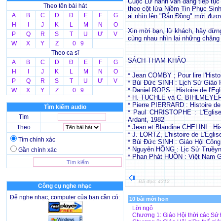
Cuộc Lữ hành vẫn đang tiếp tục
Theo tên bài hát
theo cột lửa Niềm Tin Phục Sinh
A
B
C
D
Đ
E
F
G
ai nhìn lên "Rắn Đồng" mới đượ
H
I
J
K
L
M
N
O
Xin mời bạn, lữ khách, hãy dừn
P
Q
R
S
T
U
Ư
V
cùng nhau nhìn lại những chặng
W
X
Y
Z
0 9
Theo ca sĩ
SÁCH THAM KHẢO
A
B
C
D
Đ
E
F
G
H
I
J
K
L
M
N
O
* Jean COMBY ; Pour lire l'Histo
P
Q
R
S
T
U
Ư
V
* Bùi Đức SINH : Lịch Sử Giáo 
* Daniel ROPS : Histoire de l'Eg
W
X
Y
Z
0 9
* H. TUCHLE và C. BIHLMEYER : 
* Pierre PIERRARD : Histoire de
Tìm kiếm audio
* Paul CHRISTOPHE : L'Eglise 
Tìm
Ardant, 1982
* Jean et Blandine CHELINI : His
Theo
* J. LORTZ, L'histoire de L'Egli
Tìm chính xác
* Bùi Đức SINH : Giáo Hội Côn
* Nguyên HỒNG : Lịc Sử Truềyn
Gần chính xác
* Phan Phát HUỒN : Việt Nam Gi
Đã đọc: 4312
Công cụ nghe nhạc
Để nghe nhạc, computer của bạn cần có:
10 bài mới hơn
Lời ngỏ
Chương 1: Giáo Hội thời các Sứ 