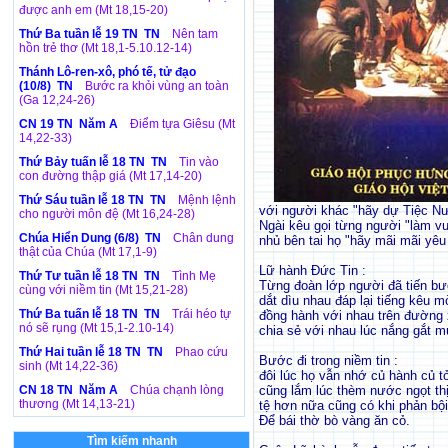
được anh em (Mt 18,15-20)
Thứ Ba tuần lễ 19 TN TN
Nên tam
hồn trẻ thơ (Mt 18,1-5.10.12-14)
Thánh Lô-ren-xô, phó tế, tử đạo
(10/8) TN
Bước ra khỏi vùng an toàn
(Ga 12,24-26)
CN 19 TN Năm A
Điểm tựa Giêsu (Mt
14,22-33)
Thứ Bảy tuấn lễ 18 TN TN
Tin vào
con đường thập giá (Mt 17,14-20)
Thứ Sáu tuần lễ 18 TN TN
Mệnh lệnh
với người khác "hãy dự Tiệc Nư
cho người môn đệ (Mt 16,24-28)
Ngài kêu gọi từng người "làm v
Chúa Hiển Dung (6/8) TN
Chân dung
nhủ bên tai họ "hãy mãi mãi yê
thật của Chúa (Mt 17,1-9)
Lữ hành Đức Tin :
Thứ Tư tuần lễ 18 TN TN
Tình Mẹ
Từng đoàn lớp người đã tiến b
cùng với niềm tin (Mt 15,21-28)
dắt dìu nhau đáp lại tiếng kêu m
Thứ Ba tuấn lễ 18 TN TN
Trái héo tự
đồng hành với nhau trên đường 
nó sẽ rụng (Mt 15,1-2.10-14)
chia sẻ với nhau lúc nắng gắt 
Thứ Hai tuần lễ 18 TN TN
Phao cứu
Bước đi trong niềm tin :
sinh (Mt 14,22-36)
đôi lúc họ vẫn nhớ củ hành củ tỏ
CN 18 TN Năm A
Chúa chạnh lòng
cũng lắm lúc thèm nước ngọt thị
thương (Mt 14,13-21)
tệ hơn nữa cũng có khi phản bội
Để bái thờ bò vàng ăn cỏ.
Tìm kiếm nhanh