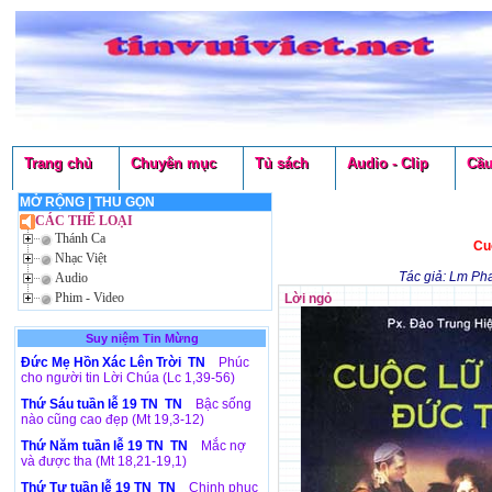
Trang chủ
Chuyên mục
Tủ sách
Audio - Clip
Cầu
MỞ RỘNG
|
THU GỌN
CÁC THỂ LOẠI
Thánh Ca
Cu
Nhạc Việt
Tác giả: Lm P
Audio
Phim - Video
Lời ngỏ
Suy niệm Tin Mừng
Đức Mẹ Hồn Xác Lên Trời TN
Phúc
cho người tin Lời Chúa (Lc 1,39-56)
Thứ Sáu tuần lễ 19 TN TN
Bậc sống
nào cũng cao đẹp (Mt 19,3-12)
Thứ Năm tuần lễ 19 TN TN
Mắc nợ
và được tha (Mt 18,21-19,1)
Thứ Tư tuần lễ 19 TN TN
Chinh phục