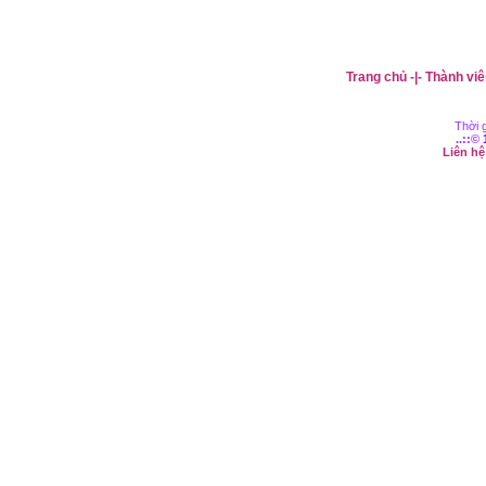
Trang chủ
-|-
Thành viê
Thời g
..::©
Liên h