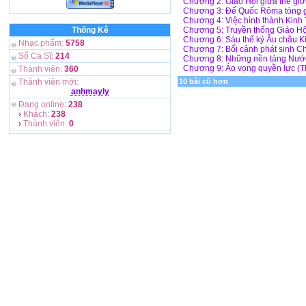
Chương 2: Giáo Hội giữa thế giới
Chương 3: Đế Quốc Rôma tòng g
Chương 4: Việc hình thành Kinh 
Thống Kê
Chương 5: Truyền thống Giáo Hộ
Chương 6: Sáu thế kỷ Âu châu Kit
Nhạc phẩm:
5758
Chương 7: Bối cảnh phát sinh Chí
Số Ca Sĩ:
214
Chương 8: Những nền tảng Nước Ki
Chương 9: Ảo vọng quyền lực (Th
Thành viên:
360
Thành viên mới:
10 bài cũ hơn
anhmayly
Đang online:
238
›
Khách:
238
›
Thành viên:
0