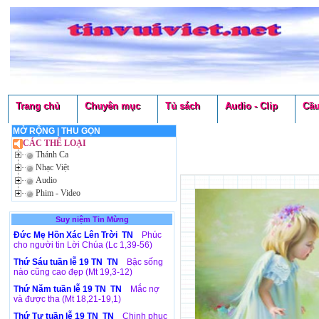
Trang chủ
Chuyên mục
Tủ sách
Audio - Clip
Cầu
MỞ RỘNG
|
THU GỌN
CÁC THỂ LOẠI
Thánh Ca
Nhạc Việt
Audio
Phim - Video
Suy niệm Tin Mừng
Đức Mẹ Hồn Xác Lên Trời TN
Phúc
cho người tin Lời Chúa (Lc 1,39-56)
Thứ Sáu tuần lễ 19 TN TN
Bậc sống
nào cũng cao đẹp (Mt 19,3-12)
Thứ Năm tuần lễ 19 TN TN
Mắc nợ
và được tha (Mt 18,21-19,1)
Thứ Tư tuần lễ 19 TN TN
Chinh phục