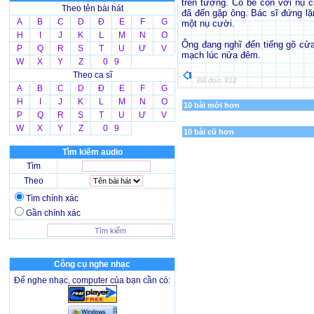
trên tường. Cô bé con với nụ cư
Theo tên bài hát
đã đến gặp ông. Bác sĩ đứng lặ
A
B
C
D
Đ
E
F
G
một nụ cười.
H
I
J
K
L
M
N
O
Ông đang nghĩ đến tiếng gõ cửa
P
Q
R
S
T
U
Ư
V
mạch lúc nửa đêm.
W
X
Y
Z
0 9
Theo ca sĩ
Đã đọc: 912
A
B
C
D
Đ
E
F
G
H
I
J
K
L
M
N
O
10 bài mới hơn
P
Q
R
S
T
U
Ư
V
W
X
Y
Z
0 9
10 bài cũ hơn
Tìm kiếm audio
Tìm
Theo
Tìm chính xác
Gần chính xác
Công cụ nghe nhạc
Để nghe nhạc, computer của bạn cần có: