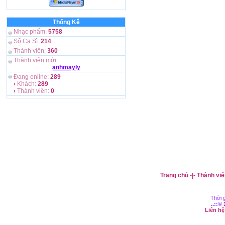
Thống Kê
Nhạc phẩm:
5758
Số Ca Sĩ:
214
Thành viên:
360
Thành viên mới:
anhmayly
Đang online:
289
›
Khách:
289
›
Thành viên:
0
Trang chủ
-|-
Thành viê
Thời g
..::©
Liên h