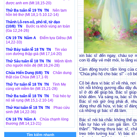
được anh em (Mt 18,15-20)
Thứ Ba tuần lễ 19 TN TN
Nên tam
hồn trẻ thơ (Mt 18,1-5.10.12-14)
Thánh Lô-ren-xô, phó tế, tử đạo
(10/8) TN
Bước ra khỏi vùng an toàn
(Ga 12,24-26)
CN 19 TN Năm A
Điểm tựa Giêsu (Mt
14,22-33)
Thứ Bảy tuấn lễ 18 TN TN
Tin vào
con đường thập giá (Mt 17,14-20)
xin bác sĩ đến ngay, cháu sợ 
con lộ đầy vẻ mệt mỏi, lo lắng v
Thứ Sáu tuần lễ 18 TN TN
Mệnh lệnh
cho người môn đệ (Mt 16,24-28)
Cảm động trước tấm lòng của cô
Chúa Hiển Dung (6/8) TN
Chân dung
“Chúa phù hộ cho bác sĩ” - cô b
thật của Chúa (Mt 17,1-9)
Cô bé đưa vị bác sĩ về nhà, nơi
Thứ Tư tuần lễ 18 TN TN
Tình Mẹ
tới nỗi không gượng đầu dậy đ
cùng với niềm tin (Mt 15,21-28)
sĩ ở đó để giúp bà. Bác sĩ giúp
Thứ Ba tuấn lễ 18 TN TN
Trái héo tự
khỏi đêm. Và sáng ra, bác sĩ th
nó sẽ rụng (Mt 15,1-2.10-14)
Bác sĩ nói giờ ông phải đi, nh
đúng như đã hứa, vị bác sĩ đáng
Thứ Hai tuần lễ 18 TN TN
Phao cứu
cả những gì bác sĩ đã làm.
sinh (Mt 14,22-36)
CN 18 TN Năm A
Chúa chạnh lòng
Bác sĩ nói bà chắc không thể q
thương (Mt 14,13-21)
hẳn tự hào về con gái lắm. Chí
thần!”. “Nhưng thưa bác sĩ, c
treo trên tường kia”. Vị bác s
Tìm kiếm nhanh