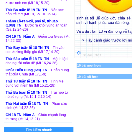
được anh em (Mt 18,15-20)
Thứ Ba tuần lễ 19 TN TN
Nên tam
hồn trẻ thơ (Mt 18,1-5.10.12-14)
sinh ra tôi để giúp đỡ, chia s
Thánh Lô-ren-xô, phó tế, tử đạo
sinh vì hạnh phúc của đàn ông. 
(10/8) TN
Bước ra khỏi vùng an toàn
(Ga 12,24-26)
Vừa dứt lời, 10 vị đàn ông vỗ t
CN 19 TN Năm A
Điểm tựa Giêsu (Mt
== > Hãy cảnh giác trước lời nó
14,22-33)
Thứ Bảy tuấn lễ 18 TN TN
Tin vào
con đường thập giá (Mt 17,14-20)
Đã đọc: 1651
Thứ Sáu tuần lễ 18 TN TN
Mệnh lệnh
cho người môn đệ (Mt 16,24-28)
10 bài mới hơn
Chúa Hiển Dung (6/8) TN
Chân dung
thật của Chúa (Mt 17,1-9)
10 bài cũ hơn
Thứ Tư tuần lễ 18 TN TN
Tình Mẹ
cùng với niềm tin (Mt 15,21-28)
Thứ Ba tuấn lễ 18 TN TN
Trái héo tự
nó sẽ rụng (Mt 15,1-2.10-14)
Thứ Hai tuần lễ 18 TN TN
Phao cứu
sinh (Mt 14,22-36)
CN 18 TN Năm A
Chúa chạnh lòng
thương (Mt 14,13-21)
Tìm kiếm nhanh