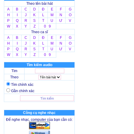
Theo tên bài hát
A
B
C
D
Đ
E
F
G
H
I
J
K
L
M
N
O
P
Q
R
S
T
U
Ư
V
W
X
Y
Z
0 9
Theo ca sĩ
A
B
C
D
Đ
E
F
G
H
I
J
K
L
M
N
O
P
Q
R
S
T
U
Ư
V
W
X
Y
Z
0 9
Tìm kiếm audio
Tìm
Theo
Tìm chính xác
Gần chính xác
Công cụ nghe nhạc
Để nghe nhạc, computer của bạn cần có: