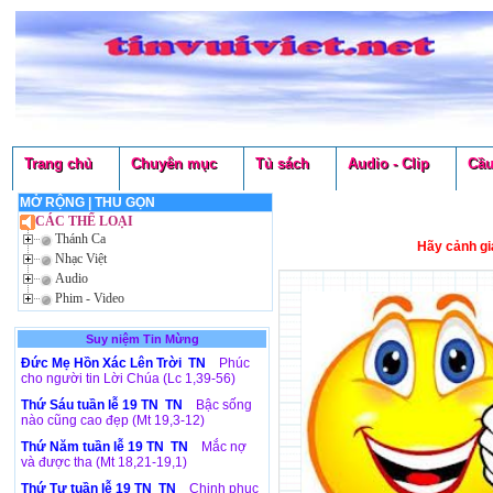
Trang chủ
Chuyên mục
Tủ sách
Audio - Clip
Cầu
MỞ RỘNG
|
THU GỌN
CÁC THỂ LOẠI
Thánh Ca
Hãy cảnh gi
Nhạc Việt
Audio
Phim - Video
Suy niệm Tin Mừng
Đức Mẹ Hồn Xác Lên Trời TN
Phúc
cho người tin Lời Chúa (Lc 1,39-56)
Thứ Sáu tuần lễ 19 TN TN
Bậc sống
nào cũng cao đẹp (Mt 19,3-12)
Thứ Năm tuần lễ 19 TN TN
Mắc nợ
và được tha (Mt 18,21-19,1)
Thứ Tư tuần lễ 19 TN TN
Chinh phục