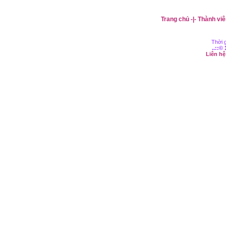
Trang chủ
-|-
Thành viê
Thời g
..::©
Liên h