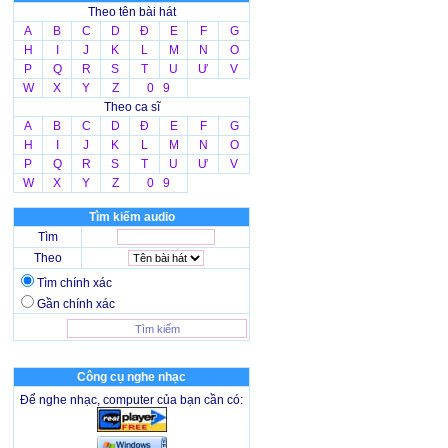
Theo tên bài hát
A
B
C
D
Đ
E
F
G
H
I
J
K
L
M
N
O
P
Q
R
S
T
U
Ư
V
W
X
Y
Z
0 9
Theo ca sĩ
A
B
C
D
Đ
E
F
G
H
I
J
K
L
M
N
O
P
Q
R
S
T
U
Ư
V
W
X
Y
Z
0 9
Tìm kiếm audio
Tìm
Theo
Tìm chính xác
Gần chính xác
Công cụ nghe nhạc
Để nghe nhạc, computer của bạn cần có: