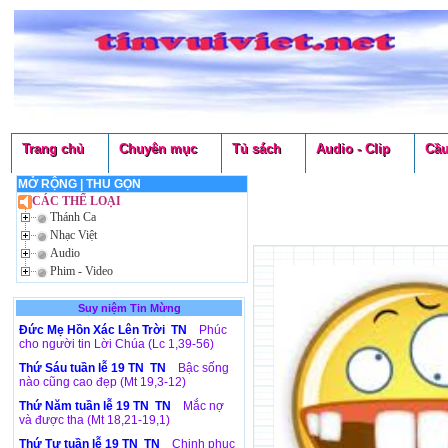
Trang chủ
Chuyên mục
Tủ sách
Audio - Clip
Cầu
MỞ RỘNG
|
THU GỌN
CÁC THỂ LOẠI
Thánh Ca
Nhạc Việt
Audio
Phim - Video
Suy niệm Tin Mừng
Đức Mẹ Hồn Xác Lên Trời TN
Phúc
cho người tin Lời Chúa (Lc 1,39-56)
Thứ Sáu tuần lễ 19 TN TN
Bậc sống
nào cũng cao đẹp (Mt 19,3-12)
Thứ Năm tuần lễ 19 TN TN
Mắc nợ
và được tha (Mt 18,21-19,1)
Thứ Tư tuần lễ 19 TN TN
Chinh phục