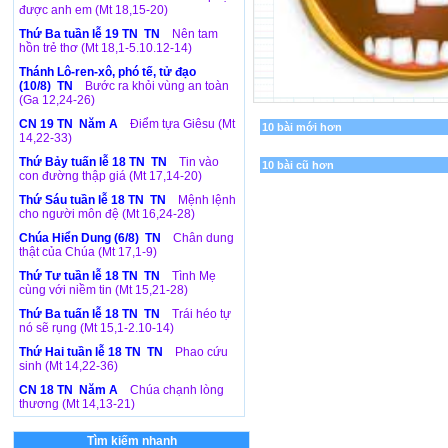
được anh em (Mt 18,15-20)
Thứ Ba tuần lễ 19 TN TN
Nên tam
hồn trẻ thơ (Mt 18,1-5.10.12-14)
Thánh Lô-ren-xô, phó tế, tử đạo
(10/8) TN
Bước ra khỏi vùng an toàn
(Ga 12,24-26)
CN 19 TN Năm A
Điểm tựa Giêsu (Mt
10 bài mới hơn
14,22-33)
Thứ Bảy tuấn lễ 18 TN TN
Tin vào
10 bài cũ hơn
con đường thập giá (Mt 17,14-20)
Thứ Sáu tuần lễ 18 TN TN
Mệnh lệnh
cho người môn đệ (Mt 16,24-28)
Chúa Hiển Dung (6/8) TN
Chân dung
thật của Chúa (Mt 17,1-9)
Thứ Tư tuần lễ 18 TN TN
Tình Mẹ
cùng với niềm tin (Mt 15,21-28)
Thứ Ba tuấn lễ 18 TN TN
Trái héo tự
nó sẽ rụng (Mt 15,1-2.10-14)
Thứ Hai tuần lễ 18 TN TN
Phao cứu
sinh (Mt 14,22-36)
CN 18 TN Năm A
Chúa chạnh lòng
thương (Mt 14,13-21)
Tìm kiếm nhanh