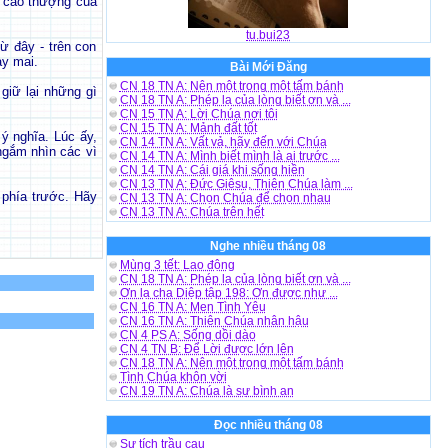
ự cao thượng của
tu.bui23
ừ đây - trên con
y mai.
Bài Mới Đăng
CN 18 TN A: Nên một trong một tấm bánh
giữ lại những gì
CN 18 TN A: Phép lạ của lòng biết ơn và ...
CN 15 TN A: Lời Chúa nơi tôi
CN 15 TN A: Mảnh đất tốt
ý nghĩa. Lúc ấy,
CN 14 TN A: Vất vả, hãy đến với Chúa
ngắm nhìn các vì
CN 14 TN A: Mình biết mình là ai trước ...
CN 14 TN A: Cái giá khi sống hiền
CN 13 TN A: Đức Giêsu, Thiên Chúa làm ...
 phía trước. Hãy
CN 13 TN A: Chọn Chúa để chọn nhau
CN 13 TN A: Chúa trên hết
Nghe nhiều tháng 08
Mùng 3 tết: Lao động
CN 18 TN A: Phép lạ của lòng biết ơn và ...
Ơn lạ cha Diệp tập 198: Ơn được như ...
CN 16 TN A: Men Tình Yêu
CN 16 TN A: Thiên Chúa nhân hậu
CN 4 PS A: Sống dồi dào
CN 4 TN B: Để Lời được lớn lên
CN 18 TN A: Nên một trong một tấm bánh
Tình Chúa khôn vời
CN 19 TN A: Chúa là sự bình an
Đọc nhiều tháng 08
Sự tích trầu cau