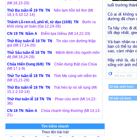
(Mt 18,15-20)
tuổi trưởng thàn
Thứ Ba tuần lễ 19 TN TN
Nên tam hồn trẻ thơ (Mt
Có ai đi không 
18,1-5.10.12-14)
đường đã chọn c
Thánh Lô-ren-xô, phó tế, tử đạo (10/8) TN
Bước ra
khỏi vùng an toàn (Ga 12,24-26)
Ta hãy cho đi đ
tốt đẹp nhất, gi
CN 19 TN Năm A
Điểm tựa Giêsu (Mt 14,22-33)
Thứ Bảy tuấn lễ 18 TN TN
Tin vào con đường thập
Và bạn nhận ra 
giá (Mt 17,14-20)
bạn có thể tự d
sao, cảm nhận r
Thứ Sáu tuần lễ 18 TN TN
Mệnh lệnh cho người môn
đệ (Mt 16,24-28)
Hãy nhớ là, dù 
Chúa Hiển Dung (6/8) TN
Chân dung thật của Chúa
sống với ánh mắ
(Mt 17,1-9)
Thứ Tư tuần lễ 18 TN TN
Tình Mẹ cùng với niềm tin
Đã đọc: 460
(Mt 15,21-28)
10 bài mới hơn
Thứ Ba tuấn lễ 18 TN TN
Trái héo tự nó sẽ rụng (Mt
15,1-2.10-14)
10 bài cũ hơn
Thứ Hai tuần lễ 18 TN TN
Phao cứu sinh (Mt 14,22-
36)
CN 18 TN Năm A
Chúa chạnh lòng thương (Mt 14,13-
21)
Tìm kiếm nhanh
Theo tên bài hát