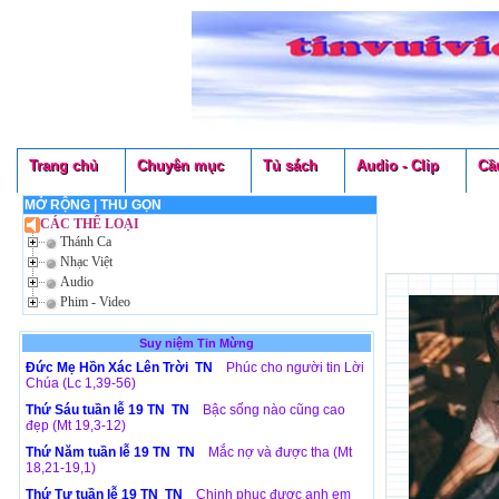
Trang chủ
Chuyên mục
Tủ sách
Audio - Clip
Cầ
MỞ RỘNG
|
THU GỌN
CÁC THỂ LOẠI
Thánh Ca
Nhạc Việt
Audio
Phim - Video
Suy niệm Tin Mừng
Đức Mẹ Hồn Xác Lên Trời TN
Phúc cho người tin Lời
Chúa (Lc 1,39-56)
Thứ Sáu tuần lễ 19 TN TN
Bậc sống nào cũng cao
đẹp (Mt 19,3-12)
Thứ Năm tuần lễ 19 TN TN
Mắc nợ và được tha (Mt
18,21-19,1)
Thứ Tư tuần lễ 19 TN TN
Chinh phục được anh em