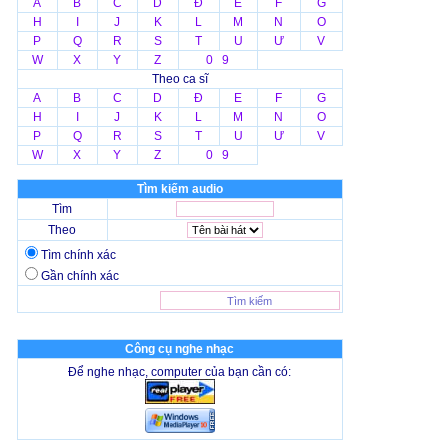
A
B
C
D
Đ
E
F
G
H
I
J
K
L
M
N
O
P
Q
R
S
T
U
Ư
V
W
X
Y
Z
0 9
Theo ca sĩ
A
B
C
D
Đ
E
F
G
H
I
J
K
L
M
N
O
P
Q
R
S
T
U
Ư
V
W
X
Y
Z
0 9
Tìm kiếm audio
Tìm
Theo
Tìm chính xác
Gần chính xác
Công cụ nghe nhạc
Để nghe nhạc, computer của bạn cần có: