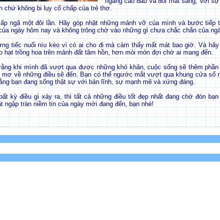
ngẩng cao đầu và đôi mắt sáng, với s
h chứ không bi lụy cố chấp của trẻ thơ.
vấp ngã một đôi lần. Hãy góp nhặt những mảnh vỡ của mình và bước tiếp t
ủa ngày hôm nay và không trông chờ vào những gì chưa chắc chắn của ngà
ừng tiếc nuối níu kéo vì có ai cho đi mà cảm thấy mất mát bao giờ. Và hãy 
eo hạt trồng hoa trên mảnh đất tâm hồn, hơn mỏi mòn đợi chờ ai mang đến.
rằng khi mình đã vượt qua được những khó khăn, cuộc sống sẽ thêm phần 
o mơ về những điều sẽ đến. Bạn có thể ngước mắt vượt qua khung cửa sổ 
ằng bạn đang sống thật sự với bản lĩnh, sự mạnh mẽ và xứng đáng.
bất kỳ điều gì xảy ra, thì tất cả những điều tốt đẹp nhất đang chờ đón bạn
t ngập tràn niềm tin của ngày mới đang đến, bạn nhé!