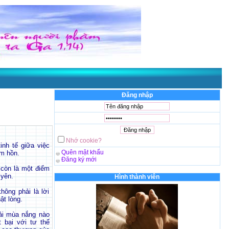
Đăng nhập
Nhớ cookie?
inh tế giữa việc
Quên mật khẩu
âm hồn.
Đăng ký mới
 còn là một điểm
 yên.
Hình thành viên
hông phải là lời
ật lòng.
ải mùa nắng nào
 bại với tư thế