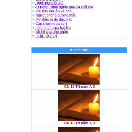
Hạnh phúc là gì ?
A Friend...định nghĩa qua 24 chữ cái
Mai này em lên xe hoa ...
Người chồng gương mẫu
Một điều gì đó đặc biệt
Câu chuyện ba số 3
Lời nói dối của trái tim
Ích lợi của hôn nhân
Ly dị, trò chơi
Album mới
CN 19 TN năm A 3
CN 18 TN năm A 3