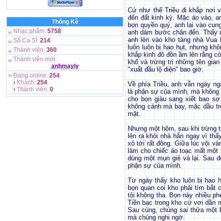
Cứ như thế Triều đi khắp nơi 
đến đất kinh kỳ. Mặc áo vào, a
Thống Kê
bọn quyền quý, anh lại vào cu
Nhạc phẩm:
5758
anh dám bước chân đến. Thấy 
anh lẻn vào kho tàng nhà Vua 
Số Ca Sĩ:
214
luôn luôn bị hao hụt, nhưng khô
Thành viên:
360
khắp kinh đô đồn ầm lên rằng c
Thành viên mới:
khổ và trừng trị những tên gia
anhmayly
"xuất đầu lộ diện" bao giờ.
Đang online:
254
›
Khách:
254
Về phía Triều, anh vẫn ngày ng
›
Thành viên:
0
là phận sự của mình, mà không
cho bọn giàu sang xiết bao sợ 
không cánh mà bay, mặc dầu tr
mật.
Nhưng một hôm, sau khi trừng tr
lẻn ra khỏi nhà hắn ngay vì th
xô tới rất đông. Giữa lúc vội v
làm cho chiếc áo toạc mất một 
dùng một mụn giẻ vá lại. Sau đ
phận sự của mình.
Từ ngày thấy kho luôn bị hao h
bọn quan coi kho phải tìm bắt 
tội không tha. Bọn này nhiều ph
Tiền bạc trong kho cứ vơi dần 
Sau cùng, chúng sai thửa một 
mà chúng nghi ngờ.