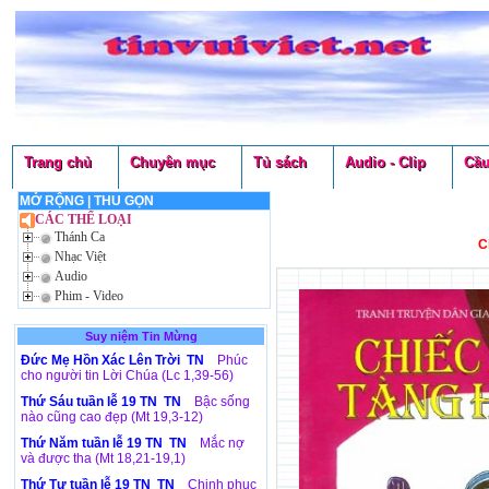
Trang chủ
Chuyên mục
Tủ sách
Audio - Clip
Cầu
MỞ RỘNG
|
THU GỌN
CÁC THỂ LOẠI
Thánh Ca
C
Nhạc Việt
Audio
Phim - Video
Suy niệm Tin Mừng
Đức Mẹ Hồn Xác Lên Trời TN
Phúc
cho người tin Lời Chúa (Lc 1,39-56)
Thứ Sáu tuần lễ 19 TN TN
Bậc sống
nào cũng cao đẹp (Mt 19,3-12)
Thứ Năm tuần lễ 19 TN TN
Mắc nợ
và được tha (Mt 18,21-19,1)
Thứ Tư tuần lễ 19 TN TN
Chinh phục