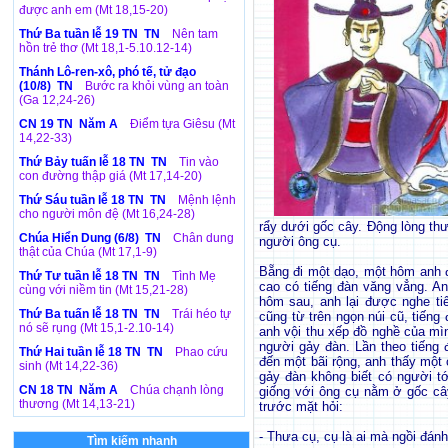
được anh em (Mt 18,15-20)
Thứ Ba tuần lễ 19 TN TN
Nên tam
hồn trẻ thơ (Mt 18,1-5.10.12-14)
Thánh Lô-ren-xô, phó tế, tử đạo
(10/8) TN
Bước ra khỏi vùng an toàn
(Ga 12,24-26)
CN 19 TN Năm A
Điểm tựa Giêsu (Mt
14,22-33)
Thứ Bảy tuấn lễ 18 TN TN
Tin vào
con đường thập giá (Mt 17,14-20)
Thứ Sáu tuần lễ 18 TN TN
Mệnh lệnh
cho người môn đệ (Mt 16,24-28)
rẩy dưới gốc cây. Động lòng th
Chúa Hiển Dung (6/8) TN
Chân dung
người ông cụ.
thật của Chúa (Mt 17,1-9)
Bẵng đi một dạo, một hôm anh đ
Thứ Tư tuần lễ 18 TN TN
Tình Mẹ
cao có tiếng đàn văng vẳng. A
cùng với niềm tin (Mt 15,21-28)
hôm sau, anh lại được nghe ti
Thứ Ba tuấn lễ 18 TN TN
Trái héo tự
cũng từ trên ngọn núi cũ, tiếng 
nó sẽ rụng (Mt 15,1-2.10-14)
anh vội thu xếp đồ nghề của mìn
người gảy đàn. Lần theo tiếng 
Thứ Hai tuần lễ 18 TN TN
Phao cứu
đến một bãi rộng, anh thấy một 
sinh (Mt 14,22-36)
gảy đàn không biết có người tớ
CN 18 TN Năm A
Chúa chạnh lòng
giống với ông cụ nằm ở gốc câ
thương (Mt 14,13-21)
trước mặt hỏi:
- Thưa cụ, cụ là ai mà ngồi đán
Tìm kiếm nhanh