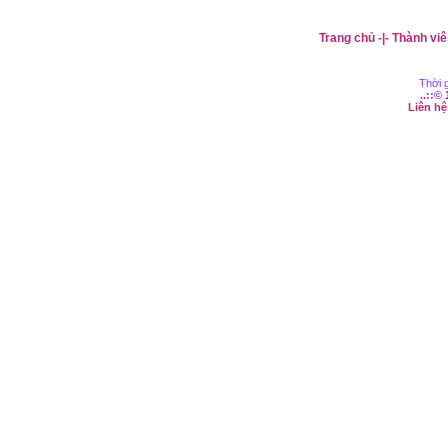
Trang chủ
-|-
Thành viê
Thời g
..::©
Liên h