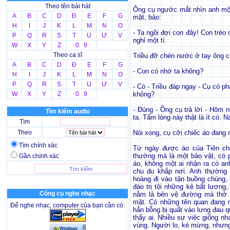
Theo tên bài hát
Ông cụ ngước mắt nhìn anh một
A
B
C
D
Đ
E
F
G
mặt, bảo:
H
I
J
K
L
M
N
O
- Ta ngồi đợi con đây! Con trèo
P
Q
R
S
T
U
Ư
V
nghỉ một tí.
W
X
Y
Z
0 9
Theo ca sĩ
Triều đỡ chén nước ở tay ông cụ
A
B
C
D
Đ
E
F
G
- Con có nhớ ta không?
H
I
J
K
L
M
N
O
P
Q
R
S
T
U
Ư
V
- Có - Triều đáp ngay - Cụ có p
W
X
Y
Z
0 9
không?
- Đúng - Ông cụ trả lời - Hôm 
Tìm kiếm audio
ta. Tấm lòng này thật là ít có.
Tìm
Theo
Nói xong, cụ cởi chiếc áo đang 
Tìm chính xác
Từ ngày được áo của Tiên cho,
thường mà là một bảo vật, có 
Gần chính xác
áo, không một ai nhận ra có an
chu du khắp nơi. Anh thường 
hoàng đi vào tận buồng chúng,
đáo trị tội những kẻ bất lươn
Công cụ nghe nhạc
nằm lả bên vệ đường mà thở t
mặt. Có những tên quan đang n
Để nghe nhạc, computer của bạn cần có:
hắn bỗng bị quất vào lưng đau q
thấy ai. Nhiều sự việc giống nh
vùng. Người lo, kẻ mừng, nhưng 