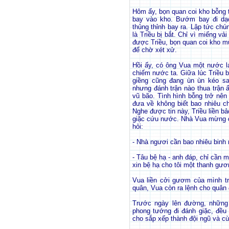
Hôm ấy, bọn quan coi kho bỗng
bay vào kho. Bướm bay đi dạo 
thủng thỉnh bay ra. Lập tức ch
là Triều bị bắt. Chỉ vì miếng vả
được Triều, bọn quan coi kho mừ
để chờ xét xử.
Hồi ấy, có ông Vua một nước l
chiếm nước ta. Giữa lúc Triều b
giềng cũng đang ùn ùn kéo sa
nhưng đánh trận nào thua trận 
vũ bão. Tình hình bỗng trở nên
đưa về không biết bao nhiêu c
Nghe được tin này, Triều liền b
giặc cứu nước. Nhà Vua mừng qu
hỏi:
- Nhà ngươi cần bao nhiêu binh
- Tâu bệ hạ - anh đáp, chỉ cần 
xin bệ hạ cho tôi một thanh gư
Vua liền cởi gươm của mình tr
quân, Vua còn ra lệnh cho quân đ
Trước ngày lên đường, những
phong tướng đi đánh giặc, đều 
cho sắp xếp thành đội ngũ và c