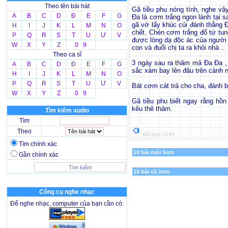
Theo tên bài hát
Gã tiều phu nóng tính, nghe vậ
A
B
C
D
Đ
E
F
G
Đa là cơm trắng ngon lành tại s
gã vớ lấy khúc củi đánh thẳng 
H
I
J
K
L
M
N
O
chết. Chén cơm trắng đổ tứ tun
P
Q
R
S
T
U
Ư
V
được lòng dạ độc ác của người 
W
X
Y
Z
0 9
con và đuổi chị ta ra khỏi nhà ..
Theo ca sĩ
3 ngày sau ra thăm mả Đa Đa , 
A
B
C
D
Đ
E
F
G
sắc xám bay lên đậu trên cành nh
H
I
J
K
L
M
N
O
P
Q
R
S
T
U
Ư
V
Bát cơm cát trả cho cha, đánh bể
W
X
Y
Z
0 9
Gã tiều phu biết ngay rằng hồ
kêu thê thảm.
Tìm kiếm audio
Tìm
Theo
Đã đọc: 1144
Tìm chính xác
10 bài mới hơn
Gần chính xác
10 bài cũ hơn
Công cụ nghe nhạc
Để nghe nhạc, computer của bạn cần có: