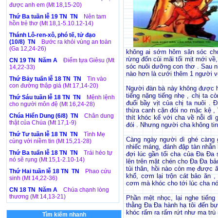
được anh em (Mt 18,15-20)
Thứ Ba tuần lễ 19 TN TN
Nên tam
hồn trẻ thơ (Mt 18,1-5.10.12-14)
Thánh Lô-ren-xô, phó tế, tử đạo
(10/8) TN
Bước ra khỏi vùng an toàn
(Ga 12,24-26)
không ai sớm hôm săn sóc cho 
rừng đốn củi mãi tối mịt mới v
CN 19 TN Năm A
Điểm tựa Giêsu (Mt
sóc nuôi dưỡng con thơ . Sau n
14,22-33)
nào hơn là cưới thêm 1 người v
Thứ Bảy tuấn lễ 18 TN TN
Tin vào
con đường thập giá (Mt 17,14-20)
Người đàn bà này không được hiề
tiếng nặng tiếng nhẹ , chị ta c
Thứ Sáu tuần lễ 18 TN TN
Mệnh lệnh
đuổi bầy vịt của chị ta nuôi .
cho người môn đệ (Mt 16,24-28)
thừa canh cặn đói no mặc kệ , 
Chúa Hiển Dung (6/8) TN
Chân dung
thít khóc kể với cha về nỗi dì 
thật của Chúa (Mt 17,1-9)
đói . Nhưng người cha không tin 
Thứ Tư tuần lễ 18 TN TN
Tình Mẹ
Càng ngày người dì ghé càng 
cùng với niềm tin (Mt 15,21-28)
nhiếc máng, đánh đập tàn nhẫn
Thứ Ba tuấn lễ 18 TN TN
Trái héo tự
đợi lúc gần tối cha của Đa Đa s
nó sẽ rụng (Mt 15,1-2.10-14)
lên trên mặt chén cho Đa Đa bảo
tủi thân, hồi nào còn mẹ được ă
Thứ Hai tuần lễ 18 TN TN
Phao cứu
khổ, cơm lại trộn cát bảo ăn
sinh (Mt 14,22-36)
cơm mà khóc cho tới lúc cha nó
CN 18 TN Năm A
Chúa chạnh lòng
thương (Mt 14,13-21)
Phần mệt nhọc, lại nghe tiến
thằng Đa Đa hành hạ tôi đến bự
khóc rấm ra rấm rứt như ma trù 
Tìm kiếm nhanh