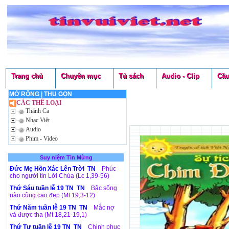
Trang chủ
Chuyên mục
Tủ sách
Audio - Clip
Cầu
MỞ RỘNG
|
THU GỌN
CÁC THỂ LOẠI
Thánh Ca
Nhạc Việt
Audio
Phim - Video
Suy niệm Tin Mừng
Đức Mẹ Hồn Xác Lên Trời TN
Phúc
cho người tin Lời Chúa (Lc 1,39-56)
Thứ Sáu tuần lễ 19 TN TN
Bậc sống
nào cũng cao đẹp (Mt 19,3-12)
Thứ Năm tuần lễ 19 TN TN
Mắc nợ
và được tha (Mt 18,21-19,1)
Thứ Tư tuần lễ 19 TN TN
Chinh phục