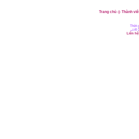
Trang chủ
-|-
Thành viê
Thời g
..::©
Liên h