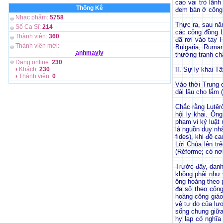
cao vai trò lãn
Thống Kê
đem bàn ở công 
Nhạc phẩm:
5758
Thực ra, sau năm
Số Ca Sĩ:
214
các công đồng L
Thành viên:
360
đã rơi vào tay 
Thành viên mới:
Bulgaria, Ruman
anhmayly
thường tranh chấ
Đang online:
230
›
Khách:
230
II. Sự ly khai 
›
Thành viên:
0
Vào thời Trung c
dài lâu cho lắm
Chắc rằng Lutêr
hội ly khai. Ôn
phạm vi kỷ luật
là nguồn duy nhấ
fides), khi đề c
Lời Chúa lên tr
(Réforme; có nơi
Trước đây, danh
không phải như 
ông hoàng theo 
đa số theo công
hoàng công giáo
vệ tự do của lư
sống chung giữa
hy lạp có nghĩa