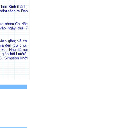
 học Kinh thánh,
dist tách ra Đạo
h ra nhóm Cơ đốc
 vào ngày thứ 7
t đơn giản; về cơ
hĩa đen (cứ chữ,
 kết. Như đã nói
giáo hội Lutêrô.
.B. Simpson khởi