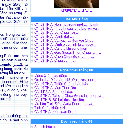
ức Gioan Phaolô 2
(ngày 25/5). 2)
ức Lêo XIII viết
conthienchua150 ...
 Đông phương. 3)
ại Vaticano (27-
Bài Mới Đăng
iới các Giáo hội
CN 18 TN A: Nên một trong một tấm bánh
CN 18 TN A: Phép lạ của lòng biết ơn và ...
CN 15 TN A: Lời Chúa nơi tôi
u. Trong bài tới,
CN 15 TN A: Mảnh đất tốt
ta sẽ nghiên cứu
CN 14 TN A: Vất vả, hãy đến với Chúa
u cùng, dựa theo
CN 14 TN A: Mình biết mình là ai trước ...
hững gì còn phải
CN 14 TN A: Cái giá khi sống hiền
CN 13 TN A: Đức Giêsu, Thiên Chúa làm ...
ong Phúc âm theo
CN 13 TN A: Chọn Chúa để chọn nhau
 lập hơn nửa thế
CN 13 TN A: Chúa trên hết
rintô (1,12), ta
ng bóng, dưới đủ
Nghe nhiều tháng 08
đường lối mục vụ.
Mùng 3 tết: Lao động
ích mích chia rẽ
Ơn lạ cha Diệp tập 198: Ơn được như ...
p thành một Giáo
CN 16 TN A: Thiên Chúa nhân hậu
i lớn trong lịch
CN 16 TN A: Men Tình Yêu
 (2) cuộc ly khai
CN 4 PS A: Sống dồi dào
àn đúng như vậy,
CN 5 TN A: Tại sao Chúa Giêsu lại muốn ta ...
iáo hội.
CN 4 TN B: Để Lời được lớn lên
Mẹ Lên Trời: Đức Maria lắng nghe và ...
Tình Chúa khôn vời
CN 6 TN A: Kiện toàn lề luật
 chính thống chỉ
 chỉ là một hình
Đọc nhiều tháng 08
Sự tích trầu cau