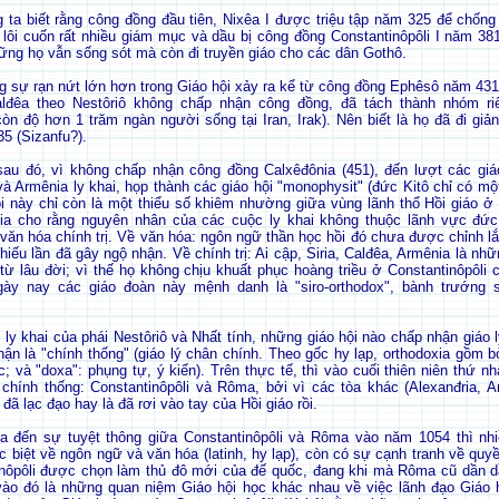
ta biết rằng công đồng đầu tiên, Nixêa I được triệu tập năm 325 để chống l
 lôi cuốn rất nhiều giám mục và dầu bị công đồng Constantinôpôli I năm 381
ng họ vẫn sống sót mà còn đi truyền giáo cho các dân Gothô.
g sự rạn nứt lớn hơn trong Giáo hội xảy ra kể từ công đồng Ephêsô năm 431.
alđêa theo Nestôriô không chấp nhận công đồng, đã tách thành nhóm riê
còn độ hơn 1 trăm ngàn người sống tại Iran, Irak). Nên biết là họ đã đi gi
5 (Sizanfu?).
u đó, vì không chấp nhận công đồng Calxêđônia (451), đến lượt các giá
 và Armênia ly khai, họp thành các giáo hội "monophysit" (đức Kitô chỉ có mộ
ội này chỉ còn là một thiểu số khiêm nhường giữa vùng lãnh thổ Hồi giáo ở
ia cho rằng nguyên nhân của các cuộc ly khai không thuộc lãnh vực đức
văn hóa chính trị. Về văn hóa: ngôn ngữ thần học hồi đó chưa được chỉnh l
hiếu lần đã gây ngộ nhận. Về chính trị: Ai cập, Siria, Calđêa, Armênia là nh
từ lâu đời; vì thế họ không chịu khuất phục hoàng triều ở Constantinôpôli c
gày nay các giáo đoàn này mệnh danh là "siro-orthodox", bành trướng 
ly khai của phái Nestôriô và Nhất tính, những giáo hội nào chấp nhận giáo 
ận là "chính thống" (giáo lý chân chính. Theo gốc hy lạp, orthodoxia gồm b
c; và "doxa": phụng tự, ý kiến). Trên thực tế, thì vào cuối thiên niên thứ nh
chính thống: Constantinôpôli và Rôma, bởi vì các tòa khác (Alexanđria, An
 đã lạc đạo hay là đã rơi vào tay của Hồi giáo rồi.
a đến sự tuyệt thông giữa Constantinôpôli và Rôma vào năm 1054 thì nhi
biệt về ngôn ngữ và văn hóa (latinh, hy lạp), còn có sự cạnh tranh về quyề
inôpôli được chọn làm thủ đô mới của đế quốc, đang khi mà Rôma cũ dần dầ
ào đó là những quan niệm Giáo hội học khác nhau về việc lãnh đạo Giáo 