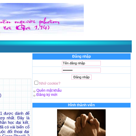
Đăng nhập
Nhớ cookie?
Quên mật khẩu
Đăng ký mới
)
Hình thành viên
 1 được dành để
ợp nhất. Đây là
thần học đại kết,
đã có vài biến cố
ộc đối thoại đại