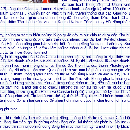
kết, trong số đó cần phải kể đến: 1) Đ
đã ban hành thông điệp Ut Unum sint 
2/5, tông thư Orientale Lumen được ban hành nhân dịp kỷ niệm 100 năm đ
talium Dignitas", khuyến khích việc tìm hiểu truyền thống của các Giáo hội
Bartholomêo I, giáo chủ chính thống đã đến viếng thăm Đức Thánh Cha t
viếng thăm Tòa thánh của Mục sư Konrad Kaiser, Tổng thư ký Hội đồng thế g
y, chúng ta sẽ tìm hiểu những lý do gì đã gây ra sự chia rẽ giữa các Kitô hữ
o dõi những chặng đường tiến triển của phong trào đại kết. Kế đó, chúng 
của Hội thánh công giáo bàn về đại kết từ công đồng Vaticano II đến nay. Sa
unum sint", chúng ta sẽ kiểm điểm những thành quả đã đạt được cũng như n
cả các tín hữu được nên một.
đây là lời nguyện của Chúa Giêsu trong nhà tiệc ly mà chúng ta đọc thấy tr
,21). Khi thánh sử cầm bút ghi lại những lời ấy thì Hội thánh đã được thành
 kiến nhiều mầm mống chia rẽ. Thí dụ đọc thư nhất của thánh Phaolô gửi Co
 đoàn này đã nảy ra bốn phe. Qua dòng lịch sử, nạn bè phái không bao giờ vắ
hi thì vì tham vọng quyền hành, có lúc vì bất đồng ý kiến về đạo lý hay về 
thương nặng nề hơn cả gây ra cho thân thể đức Kitô không phải là những x
n mà là những sự ly khai của cả từng cộng đoàn to lớn, đến nỗi ra như họ
ưa dám nói là một tôn giáo khác. Thường thì lịch sử nói đến hai cuộc ly kha
khai Đông phương (giữa Rôma và Constantinôpôli) vào giữa thế kỷ thứ 11, và
a Công giáo với Tin lành) vào thế kỷ thứ 16. Tuy thực tế không hoàn to
ạm dùng đó làm hai cái mốc để phân tích những cuộc ly khai trong lịch sử G
ông phương
ớc, khi trình bày lịch sử các công đồng, chúng tôi đã lưu ý là các Giáo hội
g đồng đầu tiên, gọi là những công đồng của Hội thánh bất phân ly! Nhưng đó
 thực thì ra như cứ mỗi công đồng bế mạc thời lại nảy ra một nhóm ly khai.