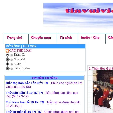
Trang chủ
Chuyên mục
Tủ sách
Audio - Clip
Cầ
MỞ RỘNG
|
THU GỌN
CÁC THỂ LOẠI
Thánh Ca
Nhạc Việt
Audio
Phim - Video
1. Thần Học Đại 
Suy niệm Tin Mừng
Đức Mẹ Hồn Xác Lên Trời TN
Phúc cho người tin Lời
Chúa (Lc 1,39-56)
Thứ Sáu tuần lễ 19 TN TN
Bậc sống nào cũng cao
đẹp (Mt 19,3-12)
Thứ Năm tuần lễ 19 TN TN
Mắc nợ và được tha (Mt
18,21-19,1)
Thứ Tư tuần lễ 19 TN TN
Chinh phục được anh em