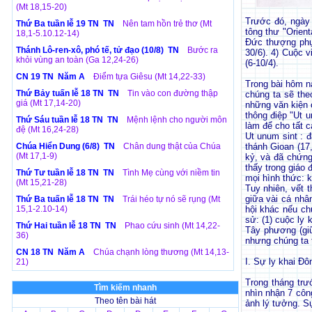
(Mt 18,15-20)
Trước đó, ngày 
Thứ Ba tuần lễ 19 TN TN
Nên tam hồn trẻ thơ (Mt
tông thư "Orien
18,1-5.10.12-14)
Đức thượng phụ 
Thánh Lô-ren-xô, phó tế, tử đạo (10/8) TN
Bước ra
30/6). 4) Cuộc 
khỏi vùng an toàn (Ga 12,24-26)
(6-10/4).
CN 19 TN Năm A
Điểm tựa Giêsu (Mt 14,22-33)
Trong bài hôm na
Thứ Bảy tuấn lễ 18 TN TN
Tin vào con đường thập
chúng ta sẽ the
giá (Mt 17,14-20)
những văn kiện 
thông điệp "Ut 
Thứ Sáu tuần lễ 18 TN TN
Mệnh lệnh cho người môn
làm để cho tất 
đệ (Mt 16,24-28)
Ut unum sint : 
Chúa Hiển Dung (6/8) TN
Chân dung thật của Chúa
thánh Gioan (17
(Mt 17,1-9)
kỷ, và đã chứng
thấy trong giáo
Thứ Tư tuần lễ 18 TN TN
Tình Mẹ cùng với niềm tin
mọi hình thức: k
(Mt 15,21-28)
Tuy nhiên, vết 
giữa vài cá nhâ
Thứ Ba tuấn lễ 18 TN TN
Trái héo tự nó sẽ rụng (Mt
15,1-2.10-14)
hội khác nếu ch
sử: (1) cuộc ly 
Thứ Hai tuần lễ 18 TN TN
Phao cứu sinh (Mt 14,22-
Tây phương (giữ
36)
nhưng chúng ta t
CN 18 TN Năm A
Chúa chạnh lòng thương (Mt 14,13-
I. Sự ly khai Đ
21)
Trong tháng trư
Tìm kiếm nhanh
nhìn nhận 7 côn
Theo tên bài hát
ảnh lý tưởng. Sự