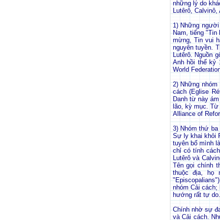
những lý do khác
Lutêrô, Calvinô,
1) Những người 
Nam, tiếng "Tin 
mừng, Tin vui h
nguyên tuyền. T
Lutêrô. Nguồn g
Anh hồi thế kỷ 
World Federation
2) Những nhóm n
cách (Eglise Ré
Danh từ này ám 
lão, kỳ mục. Từ
Alliance of Refo
3) Nhóm thứ ba 
Sự ly khai khỏi
tuyên bố mình l
chỉ có tính các
Lutêrô và Calvin
Tên gọi chính 
thuộc địa, họ
"Episcopalians"
nhóm Cải cách; b
hướng rất tự do
Chính nhờ sự đa
và Cải cách. Nh