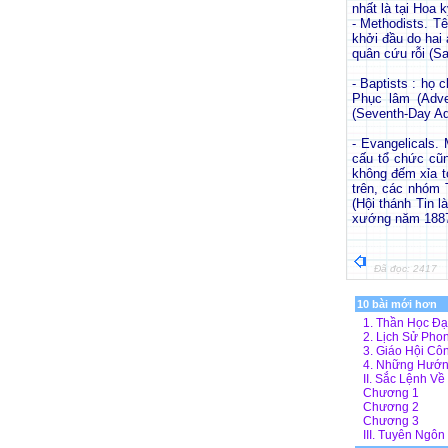
nhất là tại Hoa 
- Methodists. T
khởi đầu do hai
quân cứu rỗi (S
- Baptists : họ
Phục lâm (Adve
(Seventh-Day Adv
- Evangelicals. 
cấu tổ chức cũn
không đếm xỉa t
trên, các nhóm 
(Hội thánh Tin 
xướng năm 1887
Đã đọc: 2417
10 bài mới hơn
1. Thần Học Đạ
2. Lịch Sử Phon
3. Giáo Hội Côn
4. Những Hướng
II. Sắc Lệnh Về
Chương 1
Chương 2
Chương 3
III. Tuyên Ngô