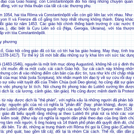
h đạo của Giáo hoàng; còn Constantinôpôli đòi hỏi rằng những chuyện quan
đồng, với sự thỏa thuận của tất cả các thượng phụ.
 1054, hai tòa Rôma và Constantinôpôli vẫn còn giữ liên lạc với nhau. Như 
yon II và Firenze đã cố gắng tìm hợp nhất nhưng không thành. Đàng khác,
Hồi giáo từ năm 1453. Các giáo hội chính thống bành trướng ở các nước 
ia..), đặc biệt là Cựu Liên sô cũ (Nga, Gerogia, Ukraina), với tòa th
p với tòa Constantinôpôli.
Tây phương
ổ, Giáo hội công giáo đã có lúc có tới hai ba giáo hoàng. May thay, tình t
 (1378-1417). Từ thế kỷ 16 mới bắt đầu những sự ly khai lớn với sức tác dụn
ô (1483-1546), nguyên là một linh mục dòng Augustinô, không hề có ý định th
g chỉ muốn đề ra một cuộc cải cách Giáo hội. Sự cải cách này không nhữ
 nhưng còn đi vào những điểm căn bản của đức tin, tựa như khi chỉ chấp nhậ
t của mạc khải (sola Scriptura), khi nhấn mạnh tới đạo lý về sự cứu rỗi duy 
ao sự siêu việt tuyệt đối của Thiên Chúa (soli Deo gloria); họ cũng đặt sự giả
ên việc phụng tự bí tích. Nói chung thì phong trào do Lutêrô xướng lên được
 dịch là: cải lương, cảnh giáo, tân giáo). Họ cũng được mệnh danh là Protest
 từ này được dịch là "thệ phản", với nghĩa xấu là những người đã phản bội 
vậy: nguyên gốc của nó có nghĩa là "phản đối" (hay: phản kháng), được á
phe Lutêrô phản đối những quyết nghị của quốc hội họp ở Speyer năm 1529. 
 giáo đã biểu quyết rằng những ai theo Lutêrô thì phải rút ra khỏi các v
 kiểm soát. (Như vậy có nghĩa là người dân phải theo đạo của ông lãnh ch
ơng tâm mỗi người, 6 ông hoàng và 14 thành phố phản đối quyết định đó, chấ
 đôi bên. Từ đó, những ai trung thành với Rôma thì gọi là Công giáo (Cathol
 là: phổ quát, bao gồm tất cả); đối lại là nhóm Cải cách. Thế rồi, dần dần 