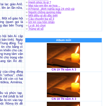
Hạnh phúc là gì ?
ại lạc giáo Ariô.
Mai này em lên xe hoa ...
 lên án lần nữa,
A Friend...định nghĩa qua 24 chữ cái
Người chồng gương mẫu
Một điều gì đó đặc biệt
 Một số giáo hội
Câu chuyện ba số 3
ng (quen gọi là
Ích lợi của hôn nhân
ảng đạo bên Trung
Ly dị, trò chơi
Trúng vé số
o hội bên Ai cập
t bản tính). Ngày
Album mới
 Trung đông. Tuy
 tin cho bằng vì
ắm khiến cho các
ững trung tâm văn
hỉ chú trọng văn
sang tận Ấn độ:
CN 19 TN năm A 3
lý của công đồng
ởi "orthos": chân
ất chỉ còn có hai
tiôkia, Armênia,
ều và phức tạp.
n thế (nhất là kể
CN 18 TN năm A 3
n bị rơi vào tay
hội: Rôma thì đề