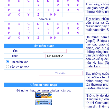
A
B
C
D
Đ
E
F
G
Thực vậy, chúng 
H
I
J
K
L
M
N
O
Lạc giáo này đã
P
Q
R
S
T
U
Ư
V
nhưng không nhữ
W
X
Y
Z
0 9
Tuy nhiên, nhữn
Theo ca sĩ
bên Siria và C
A
B
C
D
Đ
E
F
G
"assiriano",nay 
H
I
J
K
L
M
N
O
quốc vào năm 63
P
Q
R
S
T
U
Ư
V
Hai mươi năm sa
W
X
Y
Z
0 9
(coptô), Etiôpia
nay, các giáo h
Tìm kiếm audio
nhiên, các sử g
Tìm
những động lực 
bản dịch không t
Theo
hóa và đế quốc 
Tìm chính xác
hóa Hy lạp. (N
malankar).
Gần chính xác
Sau những cuộc 
Calxêđônia tự nh
chính, trung thự
tòa thượng phụ 
Công cụ nghe nhạc
Calđêa) thì hoặc
Để nghe nhạc, computer của bạn cần có:
Những lý do đư
Đừng kể sự khác 
từ khi Constant
man di). Thêm v