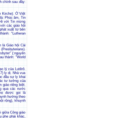
nh chính sau đây:
 Kirche). Ở Việt
 là: Phúc âm, Tin
 về với Tin mừng
với các giáo hội
phát xuất từ bên
thành: "Lutheran
 là Giáo hội Cải
(Presbyterians).
sbyter" (:nguyên
au thành: "World
o lý của Lutêrô.
) ly dị. Nhà vua
c đầu sự ly khai
các tư tưởng của
 giáo riêng biệt.
ng qua các nước
họ được gọi là
huynh hướng theo
hội rộng), khuynh
i giữa Công giáo
u phe phái khác,