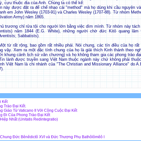
kỳ, cựu thuộc địa của Anh. Chúng ta có thể kể:
ên này được đặt ra để chế nhạo cái "method" mà họ dùng khi cầu nguyện và
 anh em John Wesley (1703-91) và Charles Wesley (1707-88). Từ nhóm Metho
alvation Army) năm 1865.
 chủ trương chỉ rửa tội cho người lớn bằng việc dìm mình. Từ nhóm này tác
ntists) năm 1844 (E.G. White), những người chờ đức Kitô quang lâm
entists; Sabbatists).
Một từ rất rộng, bao gồm rất nhiều phái. Nói chung, các tín điều của họ rấ
g vậy. Xem ra một đặc tính chung của họ là giải thích Kinh thánh theo ng
ới khung cảnh lịch sử văn chương) và họ không tham gia các phong trào đại
Tin lành được truyền sang Việt Nam thuộc ngành này chứ không phải thuộc 
lành Việt Nam là chi nhánh của "The Christian and Missionary Alliance" do A
).
i Kết
g Trào Đại Kết.
g Giáo Từ Vaticano II Với Công Cuộc Đại Kết
 Đi Của Phong Trào Đại Kết
 Hiệp Nhất (Unitatis Redintegratio)
n Chung Đức Bênêdictô XVI và Đức Thượng Phụ Bathôlômêô I