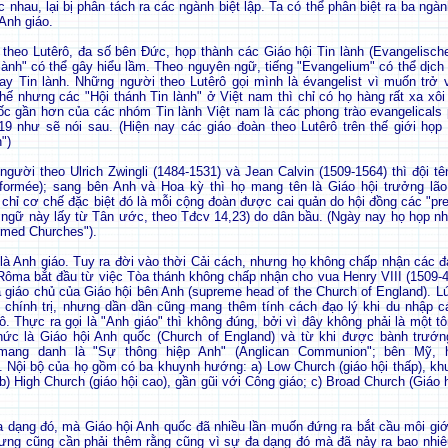
 nhau, lại bị phân tách ra các ngành biệt lập. Ta có thể phân biệt ra ba ngà
 Anh giáo.
theo Lutêrô, đa số bên Đức, họp thành các Giáo hội Tin lành (Evangelische
lành" có thể gây hiểu lầm. Theo nguyên ngữ, tiếng "Evangelium" có thể dịch
ay Tin lành. Những người theo Lutêrô gọi mình là évangelist vì muốn trở
hế nhưng các "Hội thánh Tin lành" ở Việt nam thì chỉ có họ hàng rất xa xôi 
ốc gần hơn của các nhóm Tin lành Việt nam là các phong trào evangelicals 
19 như sẽ nói sau. (Hiện nay các giáo đoàn theo Lutêrô trên thế giới họp 
")
gười theo Ulrich Zwingli (1484-1531) và Jean Calvin (1509-1564) thì đội tên
formée); sang bên Anh và Hoa kỳ thì họ mang tên là Giáo hội trưởng lão 
chỉ cơ chế đặc biệt đó là mỗi cộng đoàn được cai quản do hội đồng các "pre
 ngữ này lấy từ Tân ước, theo Tđcv 14,23) do dân bầu. (Ngày nay họ họp nh
rmed Churches").
là Anh giáo. Tuy ra đời vào thời Cải cách, nhưng họ không chấp nhận các đạ
 Rôma bắt đầu từ việc Tòa thánh không chấp nhận cho vua Henry VIII (1509-47
à giáo chủ của Giáo hội bên Anh (supreme head of the Church of England). Lú
h chính trị, nhưng dần dần cũng mang thêm tính cách đạo lý khi du nhập 
ô. Thực ra gọi là "Anh giáo" thì không đúng, bởi vì đây không phải là một tôn
thức là Giáo hội Anh quốc (Church of England) và từ khi được bành trướ
 mang danh là "Sự thông hiệp Anh" (Anglican Communion"; bên Mỹ, 
). Nội bộ của họ gồm có ba khuynh hướng: a) Low Church (giáo hội thấp), k
) High Church (giáo hội cao), gần gũi với Công giáo; c) Broad Church (Giáo 
.
 dạng đó, mà Giáo hội Anh quốc đã nhiều lần muốn đứng ra bắt cầu môi giớ
ưng cũng cần phải thêm rằng cũng vì sự đa dạng đó mà đã nảy ra bao nhiê