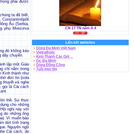
 trọng phải được
chúng ta đã biết,
 Constantinôpôli
Đông Âu (Serbia,
ượng phụ Moscơva
CN 17 TN năm A 4
Liên kết websites
Dòng Đa Minh Việt Nam
rạng đó không kéo
Vietcatholic
g dây chuyền.
Kinh Thánh Các Giờ ...
Gx. Đa Minh
ành lập một Giáo
Dòng Đồng Công
ng chỉ nằm trong
Tuổi mực tím
n Kinh thánh như
nhờ đức tin (sola
ng thuyết và nghe
 gọi là Cải cách
ant.
lời thề. Sự thực
p dụng cho những
Hội nghị này với
ùng do những ông
úa). Vì muốn bảo
m dứt tình trạng
ique. Nguyên ngữ
phe Cải cách, do