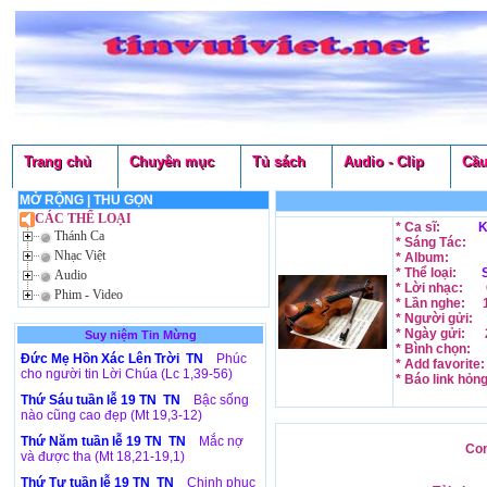
Trang chủ
Chuyên mục
Tủ sách
Audio - Clip
Cầu
MỞ RỘNG
|
THU GỌN
CÁC THỂ LOẠI
* Ca sĩ:
K
Thánh Ca
* Sáng Tác:
Nhạc Việt
* Album:
* Thể loại:
Audio
* Lời nhạc:
Phim - Video
* Lần nghe:
* Người gửi:
* Ngày gửi:
Suy niệm Tin Mừng
* Bình chọn:
Đức Mẹ Hồn Xác Lên Trời TN
Phúc
* Add favorite
cho người tin Lời Chúa (Lc 1,39-56)
* Báo link hỏn
Thứ Sáu tuần lễ 19 TN TN
Bậc sống
nào cũng cao đẹp (Mt 19,3-12)
Thứ Năm tuần lễ 19 TN TN
Mắc nợ
Con
và được tha (Mt 18,21-19,1)
Thứ Tư tuần lễ 19 TN TN
Chinh phục