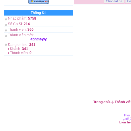
Thống Kê
Nhạc phẩm:
5758
Số Ca Sĩ:
214
Thành viên:
360
Thành viên mới:
anhmayly
Đang online:
341
›
Khách:
341
›
Thành viên:
0
Trang chủ
-|-
Thành viê
Thời 
..::©
Liên h