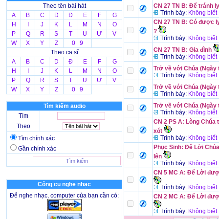
Theo tên bài hát
CN 27 TN B: Để tránh ly
Trình bày:
Không biết
A
B
C
D
Đ
E
F
G
CN 27 TN B: Có được ly
H
I
J
K
L
M
N
O
?
P
Q
R
S
T
U
Ư
V
Trình bày:
Không biết
W
X
Y
Z
0 9
CN 27 TN B: Gia đình
Theo ca sĩ
Trình bày:
Không biết
A
B
C
D
Đ
E
F
G
Trở về với Chúa (Ngày 
H
I
J
K
L
M
N
O
Trình bày:
Không biết
P
Q
R
S
T
U
Ư
V
Trở về với Chúa (Ngày 
W
X
Y
Z
0 9
Trình bày:
Không biết
Trở về với Chúa (Ngày 
Tìm kiếm audio
Trình bày:
Không biết
Tìm
CN 2 PS A: Lòng Chúa
Theo
xót
Trình bày:
Không biết
Tìm chính xác
Phục Sinh: Để Lời Chú
Gần chính xác
lên
Trình bày:
Không biết
CN 5 MC A: Để Lời đượ
Công cụ nghe nhạc
Trình bày:
Không biết
Để nghe nhạc, computer của bạn cần có:
CN 2 MC A: Để Lời đượ
Trình bày:
Không biết