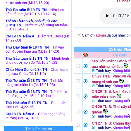
Tải nhạc
được anh em (Mt 18,15-20)
Thứ Ba tuần lễ 19 TN TN
Nên tam
hồn trẻ thơ (Mt 18,1-5.10.12-14)
Thánh Lô-ren-xô, phó tế, tử đạo
(10/8) TN
Bước ra khỏi vùng an toàn
(Ga 12,24-26)
Cám ơn
admin
đã gửi nhạc p
CN 19 TN Năm A
Điểm tựa Giêsu (Mt
14,22-33)
Thứ Bảy tuấn lễ 18 TN TN
Tin vào
15 Nhạc Phẩ
con đường thập giá (Mt 17,14-20)
Ca khúc
Thứ Sáu tuần lễ 18 TN TN
Mệnh lệnh
Suy Tôn Thánh Giá: Nh
cho người môn đệ (Mt 16,24-28)
qua những nỗi đau
Chúa Hiển Dung (6/8) TN
Chân dung
Trình bày:
Không biết
thật của Chúa (Mt 17,1-9)
Cn 29 TN B: Phục vụ và
Thứ Tư tuần lễ 18 TN TN
Tình Mẹ
mạng vì anh em
cùng với niềm tin (Mt 15,21-28)
Trình bày:
Không biết
CN 29 TN B: Lãnh đạo t
Thứ Ba tuấn lễ 18 TN TN
Trái héo tự
nó sẽ rụng (Mt 15,1-2.10-14)
thần của Chúa
Trình bày:
Không biết
Thứ Hai tuần lễ 18 TN TN
Phao cứu
CN 29 TN B: Thói cậy 
sinh (Mt 14,22-36)
quyền
CN 18 TN Năm A
Chúa chạnh lòng
Trình bày:
Không biết
thương (Mt 14,13-21)
CN 27 TN B: Chung thủ
Trình bày:
Không biết
Tìm kiếm nhanh