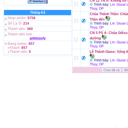
CN 12 TN A: Không sợ 
Trình bày:
Lm. Giuse 
Thụy, OP
Thống Kê
Chúa Thánh Thần: Chú
Nhạc phẩm:
5758
Thần đến
Số Ca Sĩ:
214
Trình bày:
Lm. Giuse 
Thụy, OP
Thành viên:
360
CN 5 PS A: Chúa Giêsu 
Thành viên mới:
anhmayly
đường
Trình bày:
Lm. Giuse 
Đang online:
857
Thụy, OP
›
Khách:
857
›
Thành viên:
0
Lễ Thánh Giuse: Sống t
Trình bày:
Lm. Giuse 
Thụy, OP