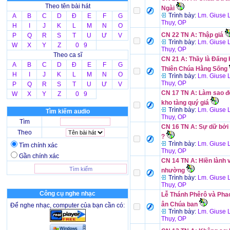
Theo tên bài hát
Ngài
Trình bày:
Lm. Giuse 
A
B
C
D
Đ
E
F
G
Thụy, OP
H
I
J
K
L
M
N
O
CN 22 TN A: Thập giá
P
Q
R
S
T
U
Ư
V
Trình bày:
Lm. Giuse 
W
X
Y
Z
0 9
Thụy, OP
Theo ca sĩ
CN 21 A: Thầy là Đấng 
A
B
C
D
Đ
E
F
G
Thiên Chúa Hằng Sống
H
I
J
K
L
M
N
O
Trình bày:
Lm. Giuse 
Thụy, OP
P
Q
R
S
T
U
Ư
V
CN 17 TN A: Làm sao đ
W
X
Y
Z
0 9
kho tàng quý giá
Trình bày:
Lm. Giuse 
Tìm kiếm audio
Thụy, OP
Tìm
CN 16 TN A: Sự dữ bởi
Theo
?
Trình bày:
Lm. Giuse 
Tìm chính xác
Thụy, OP
Gần chính xác
CN 14 TN A: Hiền lành 
nhường
Trình bày:
Lm. Giuse 
Thụy, OP
Công cụ nghe nhạc
Lễ Thánh Phêrô và Pha
ân Chúa ban
Để nghe nhạc, computer của bạn cần có:
Trình bày:
Lm. Giuse 
Thụy, OP