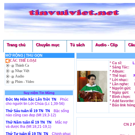
Trang chủ
Chuyên mục
Tủ sách
Audio - Clip
Cầu
MỞ RỘNG
|
THU GỌN
CÁC THỂ LOẠI
* Ca sĩ:
L
Thánh Ca
* Sáng Tác:
Nhạc Việt
* Album:
* Thể loại:
Audio
* Lời nhạc:
Phim - Video
* Lần nghe:
* Người gửi:
* Ngày gửi:
Suy niệm Tin Mừng
* Bình chọn:
Đức Mẹ Hồn Xác Lên Trời TN
Phúc
* Add favorite
cho người tin Lời Chúa (Lc 1,39-56)
* Báo link hỏn
Thứ Sáu tuần lễ 19 TN TN
Bậc sống
nào cũng cao đẹp (Mt 19,3-12)
Thứ Năm tuần lễ 19 TN TN
Mắc nợ
CN 2 P
và được tha (Mt 18,21-19,1)
Thứ Tư tuần lễ 19 TN TN
Chinh phục