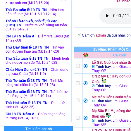
Tải nhạc
được anh em (Mt 18,15-20)
Thứ Ba tuần lễ 19 TN TN
Nên tam
hồn trẻ thơ (Mt 18,1-5.10.12-14)
Thánh Lô-ren-xô, phó tế, tử đạo
(10/8) TN
Bước ra khỏi vùng an toàn
(Ga 12,24-26)
Cám ơn
admin
đã gửi nhạc p
CN 19 TN Năm A
Điểm tựa Giêsu (Mt
14,22-33)
Thứ Bảy tuấn lễ 18 TN TN
Tin vào
15 Nhạc Phẩm Mới Của
con đường thập giá (Mt 17,14-20)
Ca khúc
Thứ Sáu tuần lễ 18 TN TN
Mệnh lệnh
cho người môn đệ (Mt 16,24-28)
Lễ GS: Ngôi Lời nhập t
Trình bày:
Lm. Giuse 
Chúa Hiển Dung (6/8) TN
Chân dung
Thụy, OP
thật của Chúa (Mt 17,1-9)
CN 2 MV B: Hãy dọn đ
Thứ Tư tuần lễ 18 TN TN
Tình Mẹ
Chúa
cùng với niềm tin (Mt 15,21-28)
Trình bày:
Lm. Giuse 
Thụy, OP
Thứ Ba tuấn lễ 18 TN TN
Trái héo tự
nó sẽ rụng (Mt 15,1-2.10-14)
Mẹ Mân Côi: Chuỗi Mân
Trình bày:
Lm. Giuse 
Thứ Hai tuần lễ 18 TN TN
Phao cứu
Thụy, OP
sinh (Mt 14,22-36)
Mẹ Sầu Bi: Mẹ đứng dư
CN 18 TN Năm A
Chúa chạnh lòng
thập giá
thương (Mt 14,13-21)
Trình bày:
Lm. Giuse 
Thụy, OP
Tìm kiếm nhanh
CN 25 TN A: Chúa ưu ái