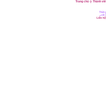
Trang chủ
-|-
Thành viê
Thời g
..::©
Liên h