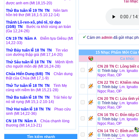
Tải nhạc
được anh em (Mt 18,15-20)
Thứ Ba tuần lễ 19 TN TN
Nên tam
hồn trẻ thơ (Mt 18,1-5.10.12-14)
Thánh Lô-ren-xô, phó tế, tử đạo
(10/8) TN
Bước ra khỏi vùng an toàn
(Ga 12,24-26)
Cám ơn
admin
đã gửi nhạc p
CN 19 TN Năm A
Điểm tựa Giêsu (Mt
14,22-33)
Thứ Bảy tuấn lễ 18 TN TN
Tin vào
15 Nhạc Phẩm Mới Của 
con đường thập giá (Mt 17,14-20)
Ca khúc
Thứ Sáu tuần lễ 18 TN TN
Mệnh lệnh
cho người môn đệ (Mt 16,24-28)
CN 28 TN C: Lòng biết 
Trình bày:
Lm. Ignati
Chúa Hiển Dung (6/8) TN
Chân dung
Ngọc Rao, OP
thật của Chúa (Mt 17,1-9)
CN 22 TN C: Khiêm nh
Thứ Tư tuần lễ 18 TN TN
Tình Mẹ
Trình bày:
Lm. Ignati
cùng với niềm tin (Mt 15,21-28)
Ngọc Rao, OP
Thứ Ba tuấn lễ 18 TN TN
Trái héo tự
CN 20 TN C: Lửa tình y
nó sẽ rụng (Mt 15,1-2.10-14)
Trình bày:
Lm. Ignati
Ngọc Rao, OP
Thứ Hai tuần lễ 18 TN TN
Phao cứu
sinh (Mt 14,22-36)
CN 16 TN C: Đón tiếp 
Trình bày:
Lm. Ignati
CN 18 TN Năm A
Chúa chạnh lòng
Ngọc Rao, OP
thương (Mt 14,13-21)
CN 14 TN C: Bình an
Trình bày:
Lm. Ignati
Tìm kiếm nhanh