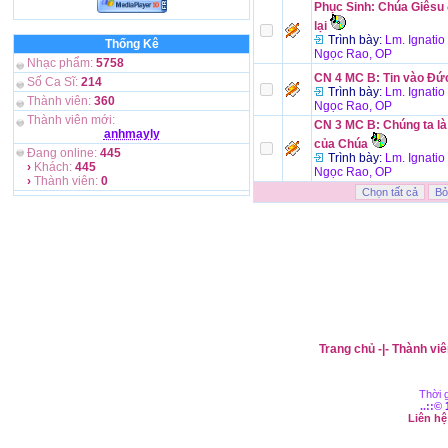
Phục Sinh: Chúa Giêsu
lại
Trình bày:
Lm. Ignati
Thống Kê
Ngọc Rao, OP
Nhạc phẩm:
5758
CN 4 MC B: Tin vào Đức
Số Ca Sĩ:
214
Trình bày:
Lm. Ignati
Thành viên:
360
Ngọc Rao, OP
Thành viên mới:
CN 3 MC B: Chúng ta l
anhmayly
của Chúa
Đang online:
445
Trình bày:
Lm. Ignati
›
Khách:
445
Ngọc Rao, OP
›
Thành viên:
0
Trang chủ
-|-
Thành viê
Thời g
..::©
Liên h