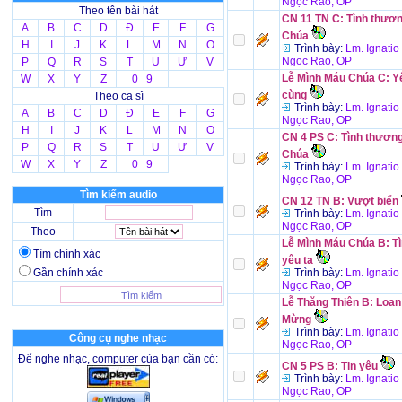
Ngọc Rao, OP
Theo tên bài hát
CN 11 TN C: Tình thươ
A
B
C
D
Đ
E
F
G
Chúa
H
I
J
K
L
M
N
O
Trình bày:
Lm. Ignati
Ngọc Rao, OP
P
Q
R
S
T
U
Ư
V
Lễ Mình Máu Chúa C: Y
W
X
Y
Z
0 9
cùng
Theo ca sĩ
Trình bày:
Lm. Ignati
A
B
C
D
Đ
E
F
G
Ngọc Rao, OP
H
I
J
K
L
M
N
O
CN 4 PS C: Tình thương
P
Q
R
S
T
U
Ư
V
Chúa
W
X
Y
Z
0 9
Trình bày:
Lm. Ignati
Ngọc Rao, OP
Tìm kiếm audio
CN 12 TN B: Vượt biển
Tìm
Trình bày:
Lm. Ignati
Ngọc Rao, OP
Theo
Lễ Mình Máu Chúa B: T
Tìm chính xác
yêu ta
Gần chính xác
Trình bày:
Lm. Ignati
Ngọc Rao, OP
Lễ Thăng Thiên B: Loan
Mừng
Trình bày:
Lm. Ignati
Công cụ nghe nhạc
Ngọc Rao, OP
Để nghe nhạc, computer của bạn cần có:
CN 5 PS B: Tin yêu
Trình bày:
Lm. Ignati
Ngọc Rao, OP