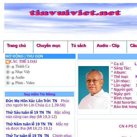
Trang chủ
Chuyên mục
Tủ sách
Audio - Clip
Cầu
MỞ RỘNG
|
THU GỌN
CÁC THỂ LOẠI
* Ca sĩ:
L
Thánh Ca
* Sáng Tác:
Nhạc Việt
* Album:
* Thể loại:
Audio
* Lời nhạc:
Phim - Video
* Lần nghe:
* Người gửi:
* Ngày gửi:
Suy niệm Tin Mừng
* Bình chọn:
Đức Mẹ Hồn Xác Lên Trời TN
Phúc
* Add favorite
cho người tin Lời Chúa (Lc 1,39-56)
* Báo link hỏn
Thứ Sáu tuần lễ 19 TN TN
Bậc sống
nào cũng cao đẹp (Mt 19,3-12)
Thứ Năm tuần lễ 19 TN TN
Mắc nợ
CN 4 PS C
và được tha (Mt 18,21-19,1)
Thứ Tư tuần lễ 19 TN TN
Chinh phục