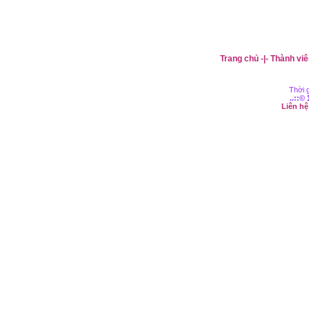
Trang chủ
-|-
Thành viê
Thời g
..::©
Liên h