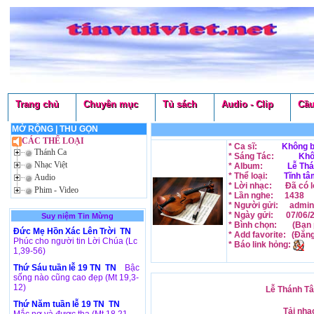
Trang chủ
Chuyên mục
Tủ sách
Audio - Clip
Cầu
MỞ RỘNG
|
THU GỌN
CÁC THỂ LOẠI
* Ca sĩ:
Không b
Thánh Ca
* Sáng Tác:
Khô
Nhạc Việt
* Album:
Lễ Thá
* Thể loại:
Tĩnh tâ
Audio
* Lời nhạc:
Đã có l
Phim - Video
* Lần nghe:
1438
* Người gửi:
admin
* Ngày gửi:
07/06/
Suy niệm Tin Mừng
* Bình chọn:
(Bạn 
Đức Mẹ Hồn Xác Lên Trời TN
* Add favorite:
(Đăn
Phúc cho người tin Lời Chúa (Lc
* Báo link hỏng:
1,39-56)
Thứ Sáu tuần lễ 19 TN TN
Bậc
sống nào cũng cao đẹp (Mt 19,3-
12)
Lễ Thánh Tâ
Thứ Năm tuần lễ 19 TN TN
Tải nhạ