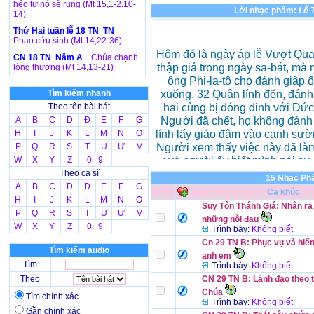
héo tự nó sẽ rụng (Mt 15,1-2.10-
Lời nhạc phẩm:
Lễ 
14)
Thứ Hai tuần lễ 18 TN TN
Phao cứu sinh (Mt 14,22-36)
CN 18 TN Năm A
Chúa chạnh
lòng thương (Mt 14,13-21)
Tìm kiếm nhanh
Theo tên bài hát
A
B
C
D
Đ
E
F
G
H
I
J
K
L
M
N
O
P
Q
R
S
T
U
Ư
V
W
X
Y
Z
0 9
Theo ca sĩ
15 Nhạc Ph
A
B
C
D
Đ
E
F
G
Ca khúc
H
I
J
K
L
M
N
O
Suy Tôn Thánh Giá: Nhận ra
P
Q
R
S
T
U
Ư
V
những nỗi đau
W
X
Y
Z
0 9
Trình bày:
Không biết
Cn 29 TN B: Phục vụ và hiế
Tìm kiếm audio
anh em
Tìm
Trình bày:
Không biết
Theo
CN 29 TN B: Lãnh đạo theo t
Chúa
Tìm chính xác
Trình bày:
Không biết
Gần chính xác