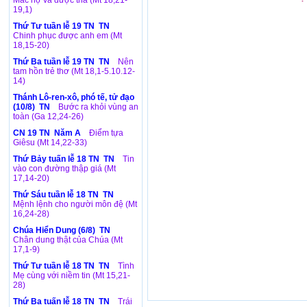
Mắc nợ và được tha (Mt 18,21-
19,1)
Thứ Tư tuần lễ 19 TN TN
Chinh phục được anh em (Mt
18,15-20)
Thứ Ba tuần lễ 19 TN TN
Nên
tam hồn trẻ thơ (Mt 18,1-5.10.12-
14)
Thánh Lô-ren-xô, phó tế, tử đạo
(10/8) TN
Bước ra khỏi vùng an
toàn (Ga 12,24-26)
CN 19 TN Năm A
Điểm tựa
Giêsu (Mt 14,22-33)
Thứ Bảy tuấn lễ 18 TN TN
Tin
vào con đường thập giá (Mt
17,14-20)
Thứ Sáu tuần lễ 18 TN TN
Mệnh lệnh cho người môn đệ (Mt
16,24-28)
Chúa Hiển Dung (6/8) TN
Chân dung thật của Chúa (Mt
17,1-9)
Thứ Tư tuần lễ 18 TN TN
Tình
Mẹ cùng với niềm tin (Mt 15,21-
28)
Thứ Ba tuấn lễ 18 TN TN
Trái