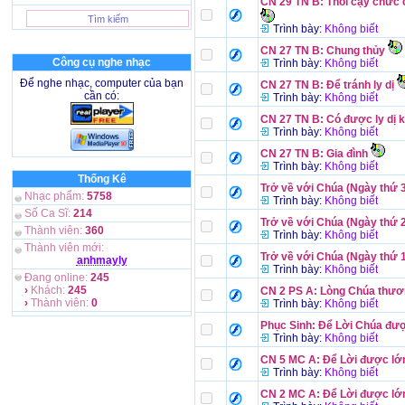
CN 29 TN B: Thói cậy chức
Trình bày:
Không biết
CN 27 TN B: Chung thủy
Công cụ nghe nhạc
Trình bày:
Không biết
Để nghe nhạc, computer của bạn
CN 27 TN B: Để tránh ly dị
cần có:
Trình bày:
Không biết
CN 27 TN B: Có được ly dị 
Trình bày:
Không biết
CN 27 TN B: Gia đình
Trình bày:
Không biết
Thống Kê
Trở về với Chúa (Ngày thứ 
Nhạc phẩm:
5758
Trình bày:
Không biết
Số Ca Sĩ:
214
Trở về với Chúa (Ngày thứ 
Thành viên:
360
Trình bày:
Không biết
Thành viên mới:
Trở về với Chúa (Ngày thứ 
anhmayly
Trình bày:
Không biết
Đang online:
245
›
Khách:
245
CN 2 PS A: Lòng Chúa thươ
›
Thành viên:
0
Trình bày:
Không biết
Phục Sinh: Để Lời Chúa đượ
Trình bày:
Không biết
CN 5 MC A: Để Lời được lớn
Trình bày:
Không biết
CN 2 MC A: Để Lời được lớn