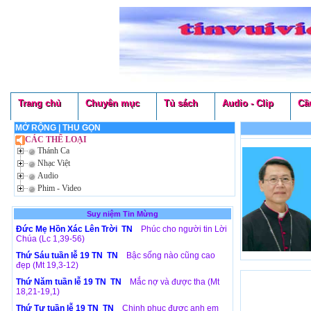
Trang chủ
Chuyên mục
Tủ sách
Audio - Clip
Cầ
MỞ RỘNG
|
THU GỌN
CÁC THỂ LOẠI
Thánh Ca
Nhạc Việt
Audio
Phim - Video
Suy niệm Tin Mừng
Đức Mẹ Hồn Xác Lên Trời TN
Phúc cho người tin Lời
Chúa (Lc 1,39-56)
Thứ Sáu tuần lễ 19 TN TN
Bậc sống nào cũng cao
đẹp (Mt 19,3-12)
Thứ Năm tuần lễ 19 TN TN
Mắc nợ và được tha (Mt
18,21-19,1)
Thứ Tư tuần lễ 19 TN TN
Chinh phục được anh em