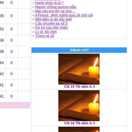
44
0
Hạnh phúc là gì ?
Người chồng gương mẫu
Mai này em lên xe hoa ...
A Friend...định nghĩa qua 24 chữ cái
35
0
Một điều gì đó đặc biệt
Câu chuyện ba số 3
Ích lợi của hôn nhân
52
0
Ly dị, trò chơi
Trúng vé số
38
0
Album mới
38
0
44
0
42
0
41
0
CN 19 TN năm A 3
41
0
CN 18 TN năm A 3