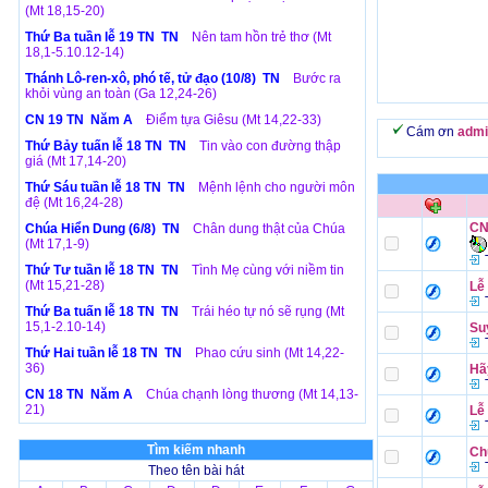
(Mt 18,15-20)
Thứ Ba tuần lễ 19 TN TN
Nên tam hồn trẻ thơ (Mt
18,1-5.10.12-14)
Thánh Lô-ren-xô, phó tế, tử đạo (10/8) TN
Bước ra
khỏi vùng an toàn (Ga 12,24-26)
CN 19 TN Năm A
Điểm tựa Giêsu (Mt 14,22-33)
Cám ơn
admi
Thứ Bảy tuấn lễ 18 TN TN
Tin vào con đường thập
giá (Mt 17,14-20)
Thứ Sáu tuần lễ 18 TN TN
Mệnh lệnh cho người môn
đệ (Mt 16,24-28)
CN
Chúa Hiển Dung (6/8) TN
Chân dung thật của Chúa
(Mt 17,1-9)
T
Thứ Tư tuần lễ 18 TN TN
Tình Mẹ cùng với niềm tin
(Mt 15,21-28)
Lễ
T
Thứ Ba tuấn lễ 18 TN TN
Trái héo tự nó sẽ rụng (Mt
15,1-2.10-14)
Su
T
Thứ Hai tuần lễ 18 TN TN
Phao cứu sinh (Mt 14,22-
36)
Hãy
T
CN 18 TN Năm A
Chúa chạnh lòng thương (Mt 14,13-
21)
Lễ
T
Tìm kiếm nhanh
Ch
T
Theo tên bài hát