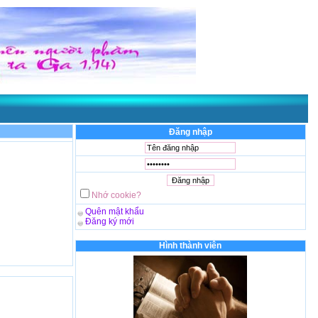
 thể hiện qua
Gm. Phêrô Nguyễn Văn Khảm
. Chúc bạn vui vẻ!
Đăng nhập
Nhớ cookie?
Quên mật khẩu
Đăng ký mới
Hình thành viên