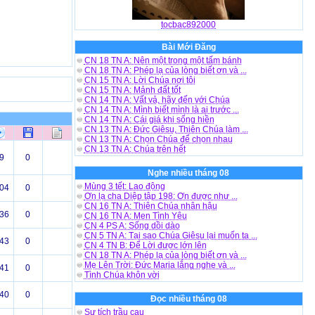
tocbac892000
Bài Mới Đăng
CN 18 TN A: Nên một trong một tấm bánh
CN 18 TN A: Phép lạ của lòng biết ơn và ...
CN 15 TN A: Lời Chúa nơi tôi
CN 15 TN A: Mảnh đất tốt
CN 14 TN A: Vất vả, hãy đến với Chúa
CN 14 TN A: Mình biết mình là ai trước ...
CN 14 TN A: Cái giá khi sống hiền
CN 13 TN A: Đức Giêsu, Thiên Chúa làm ...
CN 13 TN A: Chọn Chúa để chọn nhau
CN 13 TN A: Chúa trên hết
9
0
Nghe nhiều tháng 08
Mùng 3 tết: Lao động
04
0
Ơn lạ cha Diệp tập 198: Ơn được như ...
CN 16 TN A: Thiên Chúa nhân hậu
36
0
CN 16 TN A: Men Tình Yêu
CN 4 PS A: Sống dồi dào
CN 5 TN A: Tại sao Chúa Giêsu lại muốn ta ...
43
0
CN 4 TN B: Để Lời được lớn lên
CN 18 TN A: Phép lạ của lòng biết ơn và ...
Mẹ Lên Trời: Đức Maria lắng nghe và ...
41
0
Tình Chúa khôn vời
40
0
Đọc nhiều tháng 08
Sự tích trầu cau