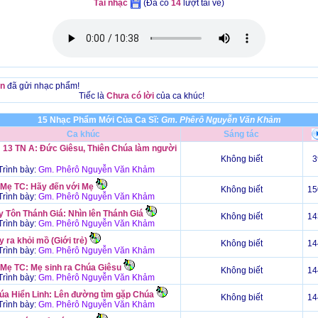
Tải nhạc
(Đã có
14
lượt tải về)
n
đã gửi nhạc phẩm!
Tiếc là
Chưa có lời
của ca khúc!
15 Nhạc Phẩm Mới Của Ca Sĩ:
Gm. Phêrô Nguyễn Văn Khảm
Ca khúc
Sáng tác
 13 TN A: Đức Giêsu, Thiên Chúa làm người
Không biết
3
rình bày:
Gm. Phêrô Nguyễn Văn Khảm
 Mẹ TC: Hãy đến với Mẹ
Không biết
15
rình bày:
Gm. Phêrô Nguyễn Văn Khảm
y Tôn Thánh Giá: Nhìn lên Thánh Giá
Không biết
14
rình bày:
Gm. Phêrô Nguyễn Văn Khảm
 ra khỏi mồ (Giới trẻ)
Không biết
14
rình bày:
Gm. Phêrô Nguyễn Văn Khảm
 Mẹ TC: Mẹ sinh ra Chúa Giêsu
Không biết
14
rình bày:
Gm. Phêrô Nguyễn Văn Khảm
úa Hiển Linh: Lên đường tìm gặp Chúa
Không biết
14
rình bày:
Gm. Phêrô Nguyễn Văn Khảm