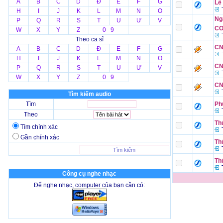
A
B
C
D
Đ
E
F
G
Lễ
T
H
I
J
K
L
M
N
O
Ng
P
Q
R
S
T
U
Ư
V
CO
W
X
Y
Z
0 9
T
Theo ca sĩ
CN 
A
B
C
D
Đ
E
F
G
T
H
I
J
K
L
M
N
O
CN
P
Q
R
S
T
U
Ư
V
T
W
X
Y
Z
0 9
CN
T
Tìm kiếm audio
Tìm
Phụ
T
Theo
Thứ
Tìm chính xác
T
Gần chính xác
Th
T
Th
T
Công cụ nghe nhạc
Để nghe nhạc, computer của bạn cần có: