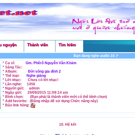
u nguyện
Thành viên
Tìm kiếm
Bạn đang nghe audio
10. Hệ kết
- Được
* Ca sĩ:
Gm. Phêrô Nguyễn Văn Khảm
* Sáng Tác:
* Album:
Đời sống gia đình 2
* Thể loại:
Nghe giảng
* Lời nhạc:
Chưa có lời nhạc!
* Lần nghe:
1456
* Người gửi:
admin
* Ngày gửi:
29/09/2015 11:09:14 am
* Bình chọn:
(Bạn phải là thành viên mới có thể
bình chọn
)
* Add favorite:
(Đăng nhập để sử dụng
Chức năng
này)
* Báo link hỏng:
10. Hệ kết