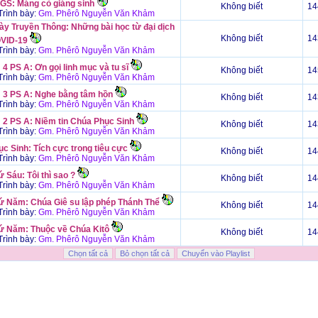
 GS: Máng cỏ giáng sinh
Không biết
14
rình bày:
Gm. Phêrô Nguyễn Văn Khảm
ày Truyền Thông: Những bài học từ đại dịch
Không biết
14
VID-19
rình bày:
Gm. Phêrô Nguyễn Văn Khảm
4 PS A: Ơn gọi linh mục và tu sĩ
Không biết
14
rình bày:
Gm. Phêrô Nguyễn Văn Khảm
 3 PS A: Nghe bằng tâm hồn
Không biết
14
rình bày:
Gm. Phêrô Nguyễn Văn Khảm
 2 PS A: Niềm tin Chúa Phục Sinh
Không biết
14
rình bày:
Gm. Phêrô Nguyễn Văn Khảm
c Sinh: Tích cực trong tiêu cực
Không biết
14
rình bày:
Gm. Phêrô Nguyễn Văn Khảm
 Sáu: Tôi thì sao ?
Không biết
14
rình bày:
Gm. Phêrô Nguyễn Văn Khảm
ứ Năm: Chúa Giê su lập phép Thánh Thể
Không biết
14
rình bày:
Gm. Phêrô Nguyễn Văn Khảm
ứ Năm: Thuộc về Chúa Kitô
Không biết
14
rình bày:
Gm. Phêrô Nguyễn Văn Khảm