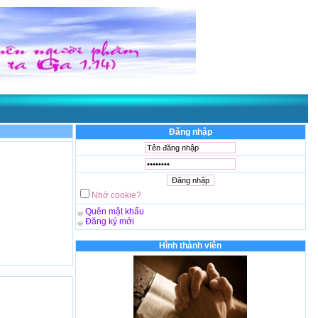
Gia đình hạnh phúc
- Được thể hiện qua
Lm. Giuse Nguyễn Đức Hòa, OP
. Chúc b
Đăng nhập
Nhớ cookie?
Quên mật khẩu
Đăng ký mới
Hình thành viên