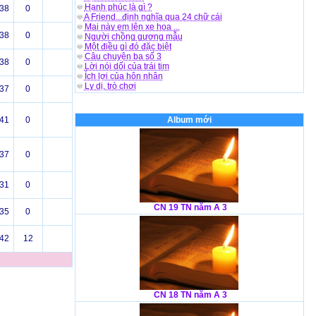
Hạnh phúc là gì ?
38
0
A Friend...định nghĩa qua 24 chữ cái
Mai này em lên xe hoa ...
38
0
Người chồng gương mẫu
Một điều gì đó đặc biệt
Câu chuyện ba số 3
38
0
Lời nói dối của trái tim
Ích lợi của hôn nhân
Ly dị, trò chơi
37
0
41
0
Album mới
37
0
31
0
CN 19 TN năm A 3
35
0
42
12
CN 18 TN năm A 3