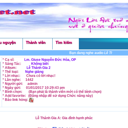
u nguyện
Thành viên
Tìm kiếm
Bạn đang nghe audio
Lễ Thánh Gia A: 
* Ca sĩ:
Lm. Giuse Nguyễn Đức Hòa, OP
* Sáng Tác:
Không biết
* Album:
Lễ Thánh Gia 2
* Thể loại:
Nghe giảng
* Lời nhạc:
Chưa có lời nhạc!
* Lần nghe:
1442
* Người gửi:
admin
* Ngày gửi:
01/01/2017 10:29:43 pm
* Bình chọn:
(Bạn phải là thành viên mới có thể
bình chọn
)
* Add favorite:
(Đăng nhập để sử dụng
Chức năng
này)
* Báo link hỏng:
Lễ Thánh Gia A: Gia đình hạnh phúc