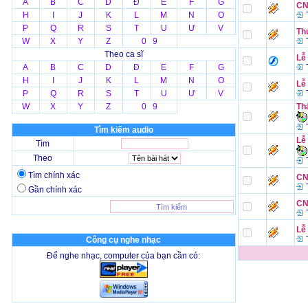
A
B
C
D
Đ
E
F
G
CN
H
I
J
K
L
M
N
O
T
P
Q
R
S
T
U
Ư
V
Th
W
X
Y
Z
0 9
T
Theo ca sĩ
Lễ
A
B
C
D
Đ
E
F
G
T
H
I
J
K
L
M
N
O
Lễ
P
Q
R
S
T
U
Ư
V
T
W
X
Y
Z
0 9
Th
T
Tìm kiếm audio
Lễ 
Tìm
Theo
T
Tìm chính xác
CN
T
Gần chính xác
CN
T
Lễ
T
Công cụ nghe nhạc
Để nghe nhạc, computer của bạn cần có: