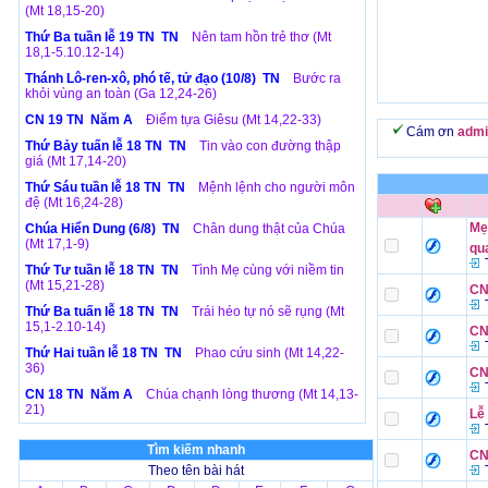
(Mt 18,15-20)
Thứ Ba tuần lễ 19 TN TN
Nên tam hồn trẻ thơ (Mt
18,1-5.10.12-14)
Thánh Lô-ren-xô, phó tế, tử đạo (10/8) TN
Bước ra
khỏi vùng an toàn (Ga 12,24-26)
CN 19 TN Năm A
Điểm tựa Giêsu (Mt 14,22-33)
Cám ơn
admi
Thứ Bảy tuấn lễ 18 TN TN
Tin vào con đường thập
giá (Mt 17,14-20)
Thứ Sáu tuần lễ 18 TN TN
Mệnh lệnh cho người môn
đệ (Mt 16,24-28)
Mẹ
Chúa Hiển Dung (6/8) TN
Chân dung thật của Chúa
(Mt 17,1-9)
qu
T
Thứ Tư tuần lễ 18 TN TN
Tình Mẹ cùng với niềm tin
(Mt 15,21-28)
CN
T
Thứ Ba tuấn lễ 18 TN TN
Trái héo tự nó sẽ rụng (Mt
15,1-2.10-14)
CN
T
Thứ Hai tuần lễ 18 TN TN
Phao cứu sinh (Mt 14,22-
36)
CN
T
CN 18 TN Năm A
Chúa chạnh lòng thương (Mt 14,13-
21)
Lễ
T
Tìm kiếm nhanh
CN
Theo tên bài hát
T