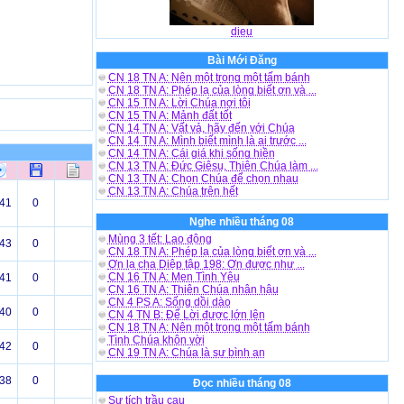
dieu
Bài Mới Đăng
CN 18 TN A: Nên một trong một tấm bánh
CN 18 TN A: Phép lạ của lòng biết ơn và ...
CN 15 TN A: Lời Chúa nơi tôi
CN 15 TN A: Mảnh đất tốt
CN 14 TN A: Vất vả, hãy đến với Chúa
CN 14 TN A: Mình biết mình là ai trước ...
CN 14 TN A: Cái giá khi sống hiền
CN 13 TN A: Đức Giêsu, Thiên Chúa làm ...
CN 13 TN A: Chọn Chúa để chọn nhau
CN 13 TN A: Chúa trên hết
41
0
Nghe nhiều tháng 08
Mùng 3 tết: Lao động
43
0
CN 18 TN A: Phép lạ của lòng biết ơn và ...
Ơn lạ cha Diệp tập 198: Ơn được như ...
CN 16 TN A: Men Tình Yêu
41
0
CN 16 TN A: Thiên Chúa nhân hậu
CN 4 PS A: Sống dồi dào
40
0
CN 4 TN B: Để Lời được lớn lên
CN 18 TN A: Nên một trong một tấm bánh
Tình Chúa khôn vời
42
0
CN 19 TN A: Chúa là sự bình an
38
0
Đọc nhiều tháng 08
Sự tích trầu cau