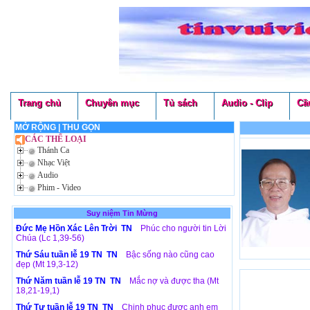
Trang chủ
Chuyên mục
Tủ sách
Audio - Clip
Cầ
MỞ RỘNG
|
THU GỌN
CÁC THỂ LOẠI
Thánh Ca
Nhạc Việt
Audio
Phim - Video
Suy niệm Tin Mừng
Đức Mẹ Hồn Xác Lên Trời TN
Phúc cho người tin Lời
Chúa (Lc 1,39-56)
Thứ Sáu tuần lễ 19 TN TN
Bậc sống nào cũng cao
đẹp (Mt 19,3-12)
Thứ Năm tuần lễ 19 TN TN
Mắc nợ và được tha (Mt
18,21-19,1)
Thứ Tư tuần lễ 19 TN TN
Chinh phục được anh em