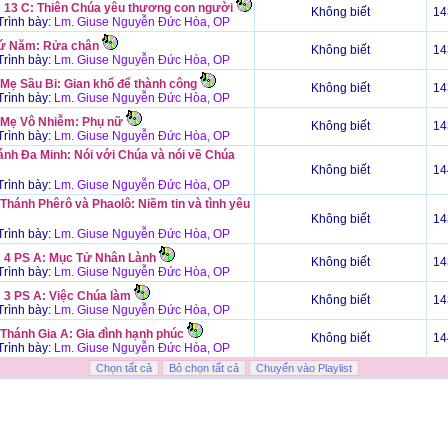
 13 C: Thiên Chúa yêu thương con người
Không biết
14
rình bày:
Lm. Giuse Nguyễn Đức Hòa, OP
ứ Năm: Rửa chân
Không biết
14
rình bày:
Lm. Giuse Nguyễn Đức Hòa, OP
 Mẹ Sầu Bi: Gian khổ để thành công
Không biết
14
rình bày:
Lm. Giuse Nguyễn Đức Hòa, OP
 Mẹ Vô Nhiễm: Phụ nữ
Không biết
14
rình bày:
Lm. Giuse Nguyễn Đức Hòa, OP
ánh Đa Minh: Nói với Chúa và nói về Chúa
Không biết
14
rình bày:
Lm. Giuse Nguyễn Đức Hòa, OP
Thánh Phêrô và Phaolô: Niềm tin và tình yêu
Không biết
14
rình bày:
Lm. Giuse Nguyễn Đức Hòa, OP
 4 PS A: Mục Tử Nhân Lành
Không biết
14
rình bày:
Lm. Giuse Nguyễn Đức Hòa, OP
 3 PS A: Việc Chúa làm
Không biết
14
rình bày:
Lm. Giuse Nguyễn Đức Hòa, OP
 Thánh Gia A: Gia đình hạnh phúc
Không biết
14
rình bày:
Lm. Giuse Nguyễn Đức Hòa, OP