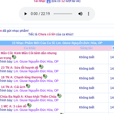
Tải nhạc
(Đã có
12
lượt tải về)
n
đã gửi nhạc phẩm!
Tiếc là
Chưa có lời
của ca khúc!
15 Nhạc Phẩm Mới Của Ca Sĩ:
Lm. Giuse Nguyễn Đức Hòa, OP
Ca khúc
Sáng tác
 Mân Côi: Kinh Mân Côi bình dân nhưng
Không biết
14
an trọng
rình bày:
Lm. Giuse Nguyễn Đức Hòa, OP
 23 TN A: Sửa lỗi huynh đệ
Không biết
14
rình bày:
Lm. Giuse Nguyễn Đức Hòa, OP
 18 TN A: Chạnh lòng thương
Không biết
14
rình bày:
Lm. Giuse Nguyễn Đức Hòa, OP
 14 TN A: Cái ách
Không biết
14
rình bày:
Lm. Giuse Nguyễn Đức Hòa, OP
 Chúa Ba Ngôi A: Khao khát Thiên Chúa
Không biết
14
rình bày:
Lm. Giuse Nguyễn Đức Hòa, OP
 1 MC A: 3 cám dỗ
Không biết
14
rình bày:
Lm. Giuse Nguyễn Đức Hòa, OP