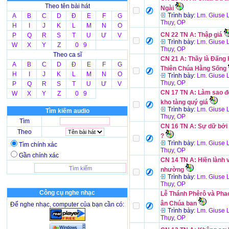
Theo tên bài hát
Ngài
Trình bày:
Lm. Giuse 
A
B
C
D
Đ
E
F
G
Thụy, OP
H
I
J
K
L
M
N
O
CN 22 TN A: Thập giá
P
Q
R
S
T
U
Ư
V
Trình bày:
Lm. Giuse 
W
X
Y
Z
0 9
Thụy, OP
Theo ca sĩ
CN 21 A: Thầy là Đấng 
A
B
C
D
Đ
E
F
G
Thiên Chúa Hằng Sống
H
I
J
K
L
M
N
O
Trình bày:
Lm. Giuse 
Thụy, OP
P
Q
R
S
T
U
Ư
V
CN 17 TN A: Làm sao đ
W
X
Y
Z
0 9
kho tàng quý giá
Trình bày:
Lm. Giuse 
Tìm kiếm audio
Thụy, OP
Tìm
CN 16 TN A: Sự dữ bởi
Theo
?
Trình bày:
Lm. Giuse 
Tìm chính xác
Thụy, OP
Gần chính xác
CN 14 TN A: Hiền lành 
nhường
Trình bày:
Lm. Giuse 
Thụy, OP
Công cụ nghe nhạc
Lễ Thánh Phêrô và Pha
ân Chúa ban
Để nghe nhạc, computer của bạn cần có:
Trình bày:
Lm. Giuse 
Thụy, OP