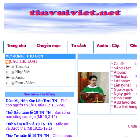
Trang chủ
Chuyên mục
Tủ sách
Audio - Clip
Cầu
MỞ RỘNG
|
THU GỌN
CÁC THỂ LOẠI
* Ca sĩ:
L
Thánh Ca
* Sáng Tác:
Nhạc Việt
* Album:
* Thể loại:
Audio
* Lời nhạc:
Phim - Video
* Lần nghe:
* Người gửi:
* Ngày gửi:
Suy niệm Tin Mừng
* Bình chọn:
Đức Mẹ Hồn Xác Lên Trời TN
Phúc
* Add favorite
cho người tin Lời Chúa (Lc 1,39-56)
* Báo link hỏn
Thứ Sáu tuần lễ 19 TN TN
Bậc sống
nào cũng cao đẹp (Mt 19,3-12)
Thứ Năm tuần lễ 19 TN TN
Mắc nợ
Chúa 
và được tha (Mt 18,21-19,1)
Thứ Tư tuần lễ 19 TN TN
Chinh phục