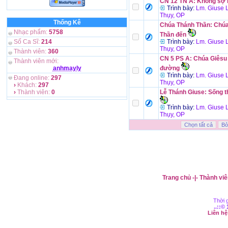
CN 12 TN A: Không sợ 
Trình bày:
Lm. Giuse 
Thụy, OP
Thống Kê
Chúa Thánh Thần: Chú
Nhạc phẩm:
5758
Thần đến
Số Ca Sĩ:
214
Trình bày:
Lm. Giuse 
Thụy, OP
Thành viên:
360
CN 5 PS A: Chúa Giêsu 
Thành viên mới:
anhmayly
đường
Trình bày:
Lm. Giuse 
Đang online:
297
Thụy, OP
›
Khách:
297
›
Thành viên:
0
Lễ Thánh Giuse: Sống t
Trình bày:
Lm. Giuse 
Thụy, OP
Trang chủ
-|-
Thành viê
Thời g
..::©
Liên h