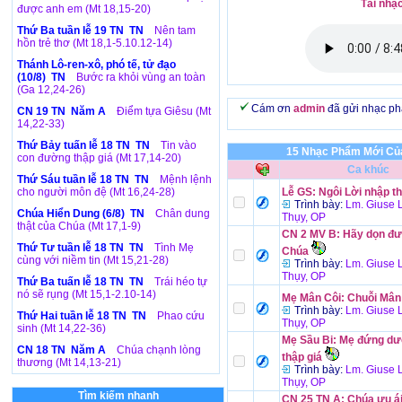
Tải nhạ
được anh em (Mt 18,15-20)
Thứ Ba tuần lễ 19 TN TN
Nên tam
hồn trẻ thơ (Mt 18,1-5.10.12-14)
Thánh Lô-ren-xô, phó tế, tử đạo
(10/8) TN
Bước ra khỏi vùng an toàn
(Ga 12,24-26)
Cám ơn
admin
đã gửi nhạc p
CN 19 TN Năm A
Điểm tựa Giêsu (Mt
14,22-33)
Thứ Bảy tuấn lễ 18 TN TN
Tin vào
15 Nhạc Phẩm Mới Của
con đường thập giá (Mt 17,14-20)
Ca khúc
Thứ Sáu tuần lễ 18 TN TN
Mệnh lệnh
cho người môn đệ (Mt 16,24-28)
Lễ GS: Ngôi Lời nhập t
Trình bày:
Lm. Giuse 
Chúa Hiển Dung (6/8) TN
Chân dung
Thụy, OP
thật của Chúa (Mt 17,1-9)
CN 2 MV B: Hãy dọn đ
Thứ Tư tuần lễ 18 TN TN
Tình Mẹ
Chúa
cùng với niềm tin (Mt 15,21-28)
Trình bày:
Lm. Giuse 
Thụy, OP
Thứ Ba tuấn lễ 18 TN TN
Trái héo tự
nó sẽ rụng (Mt 15,1-2.10-14)
Mẹ Mân Côi: Chuỗi Mân
Trình bày:
Lm. Giuse 
Thứ Hai tuần lễ 18 TN TN
Phao cứu
Thụy, OP
sinh (Mt 14,22-36)
Mẹ Sầu Bi: Mẹ đứng dư
CN 18 TN Năm A
Chúa chạnh lòng
thập giá
thương (Mt 14,13-21)
Trình bày:
Lm. Giuse 
Thụy, OP
Tìm kiếm nhanh
CN 25 TN A: Chúa ưu ái