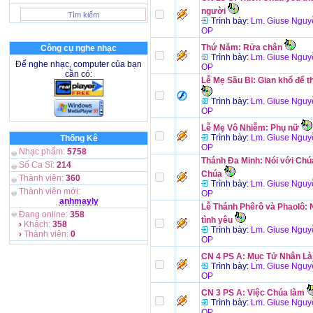
người
Trình bày:
Lm. Giuse Nguy
OP
Thứ Năm: Rửa chân
Công cụ nghe nhạc
Trình bày:
Lm. Giuse Nguy
Để nghe nhạc, computer của bạn
OP
cần có:
Lễ Mẹ Sầu Bi: Gian khổ để 
Trình bày:
Lm. Giuse Nguy
OP
Lễ Mẹ Vô Nhiễm: Phụ nữ
Trình bày:
Lm. Giuse Nguy
Thống Kê
OP
Nhạc phẩm:
5758
Thánh Đa Minh: Nói với Chúa
Số Ca Sĩ:
214
Chúa
Thành viên:
360
Trình bày:
Lm. Giuse Nguy
Thành viên mới:
OP
anhmayly
Lễ Thánh Phêrô và Phaolô: N
Đang online:
358
tình yêu
›
Khách:
358
Trình bày:
Lm. Giuse Nguy
›
Thành viên:
0
OP
CN 4 PS A: Mục Tử Nhân L
Trình bày:
Lm. Giuse Nguy
OP
CN 3 PS A: Việc Chúa làm
Trình bày:
Lm. Giuse Nguy
OP