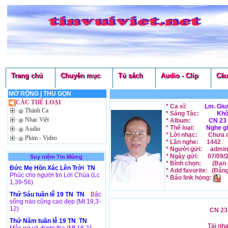
Trang chủ
Chuyên mục
Tủ sách
Audio - Clip
Cầu
MỞ RỘNG
|
THU GỌN
CÁC THỂ LOẠI
* Ca sĩ:
Lm. Giu
Thánh Ca
* Sáng Tác:
Khô
Nhạc Việt
* Album:
CN 23 
* Thể loại:
Nghe g
Audio
* Lời nhạc:
Chưa c
Phim - Video
* Lần nghe:
1442
* Người gửi:
admin
* Ngày gửi:
07/09/
Suy niệm Tin Mừng
* Bình chọn:
(Bạn 
Đức Mẹ Hồn Xác Lên Trời TN
* Add favorite:
(Đăn
Phúc cho người tin Lời Chúa (Lc
* Báo link hỏng:
1,39-56)
Thứ Sáu tuần lễ 19 TN TN
Bậc
sống nào cũng cao đẹp (Mt 19,3-
12)
CN 23 
Thứ Năm tuần lễ 19 TN TN
Tải nh