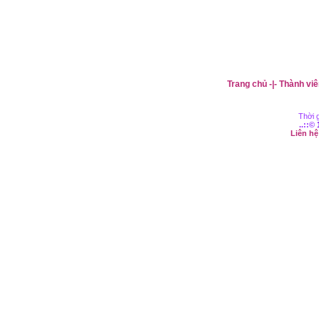
Trang chủ
-|-
Thành viê
Thời g
..::©
Liên h