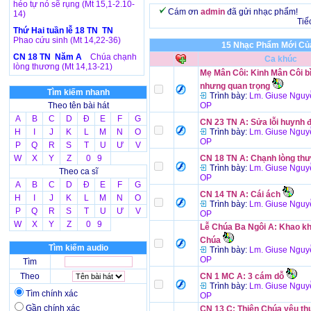
héo tự nó sẽ rụng (Mt 15,1-2.10-
Cám ơn
admin
đã gửi nhạc phẩm!
14)
Tiế
Thứ Hai tuần lễ 18 TN TN
Phao cứu sinh (Mt 14,22-36)
15 Nhạc Phẩm Mới Của
CN 18 TN Năm A
Chúa chạnh
Ca khúc
lòng thương (Mt 14,13-21)
Mẹ Mân Côi: Kinh Mân Côi b
nhưng quan trọng
Tìm kiếm nhanh
Trình bày:
Lm. Giuse Nguy
Theo tên bài hát
OP
A
B
C
D
Đ
E
F
G
CN 23 TN A: Sửa lỗi huynh 
H
I
J
K
L
M
N
O
Trình bày:
Lm. Giuse Nguy
OP
P
Q
R
S
T
U
Ư
V
W
X
Y
Z
0 9
CN 18 TN A: Chạnh lòng th
Trình bày:
Lm. Giuse Nguy
Theo ca sĩ
OP
A
B
C
D
Đ
E
F
G
CN 14 TN A: Cái ách
H
I
J
K
L
M
N
O
Trình bày:
Lm. Giuse Nguy
P
Q
R
S
T
U
Ư
V
OP
W
X
Y
Z
0 9
Lễ Chúa Ba Ngôi A: Khao kh
Chúa
Tìm kiếm audio
Trình bày:
Lm. Giuse Nguy
OP
Tìm
Theo
CN 1 MC A: 3 cám dỗ
Trình bày:
Lm. Giuse Nguy
Tìm chính xác
OP
Gần chính xác
CN 13 C: Thiên Chúa yêu t