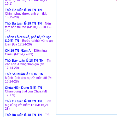
Mắc nợ và được tha (Mt 18,21-
19,1)
Thứ Tư tuần lễ 19 TN TN
Chinh phục được anh em (Mt
18,15-20)
Thứ Ba tuần lễ 19 TN TN
Nên
tam hồn trẻ thơ (Mt 18,1-5.10.12-
14)
Thánh Lô-ren-xô, phó tế, tử đạo
(10/8) TN
Bước ra khỏi vùng an
toàn (Ga 12,24-26)
CN 19 TN Năm A
Điểm tựa
Giêsu (Mt 14,22-33)
Thứ Bảy tuấn lễ 18 TN TN
Tin
vào con đường thập giá (Mt
17,14-20)
Thứ Sáu tuần lễ 18 TN TN
Mệnh lệnh cho người môn đệ (Mt
16,24-28)
Chúa Hiển Dung (6/8) TN
Chân dung thật của Chúa (Mt
17,1-9)
Thứ Tư tuần lễ 18 TN TN
Tình
Mẹ cùng với niềm tin (Mt 15,21-
28)
Thứ Ba tuấn lễ 18 TN TN
Trái